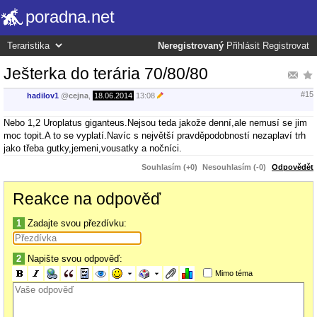
poradna.net
Neregistrovaný
Přihlásit
Registrovat
Ješterka do terária 70/80/80
#15
hadilov1
@
cejna
,
18.06.2014
13:08
Nebo 1,2 Uroplatus giganteus.Nejsou teda jakože denní,ale nemusí se jim
moc topit.A to se vyplatí.Navíc s největší pravděpodobností nezaplaví trh
jako třeba gutky,jemeni,vousatky a nočníci.
Souhlasím (+0)
Nesouhlasím (-0)
Odpovědět
Reakce na odpověď
1
Zadajte svou přezdívku:
2
Napište svou odpověď:
Mimo téma