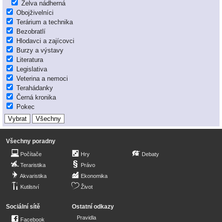
Želva nádherná
Obojživelníci
Terárium a technika
Bezobratlí
Hlodavci a zajícovci
Burzy a výstavy
Literatura
Legislativa
Veterina a nemoci
Terahádanky
Černá kronika
Pokec
Všechny poradny
Počítače
Hry
Debaty
Teraristika
Právo
Akvaristika
Ekonomika
Kutilství
Život
Sociální sítě
Ostatní odkazy
Pravidla
Facebook