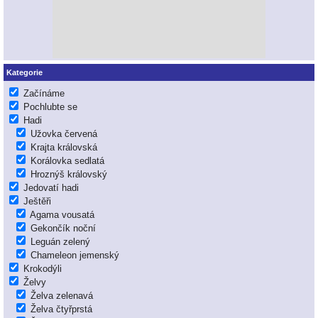
Kategorie
Začínáme
Pochlubte se
Hadi
Užovka červená
Krajta královská
Korálovka sedlatá
Hroznýš královský
Jedovatí hadi
Ještěři
Agama vousatá
Gekončík noční
Leguán zelený
Chameleon jemenský
Krokodýli
Želvy
Želva zelenavá
Želva čtyřprstá