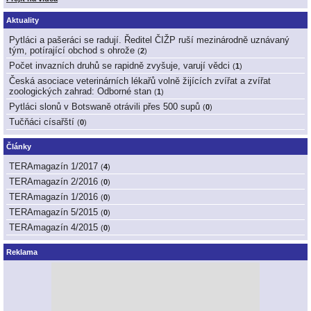
Aktuality
Pytláci a pašeráci se radují. Ředitel ČIŽP ruší mezinárodně uznávaný
tým, potírající obchod s ohrože
(
2
)
Počet invazních druhů se rapidně zvyšuje, varují vědci
(
1
)
Česká asociace veterinárních lékařů volně žijících zvířat a zvířat
zoologických zahrad: Odborné stan
(
1
)
Pytláci slonů v Botswaně otrávili přes 500 supů
(
0
)
Tučňáci císařští
(
0
)
Články
TERAmagazín 1/2017
(
4
)
TERAmagazín 2/2016
(
0
)
TERAmagazín 1/2016
(
0
)
TERAmagazín 5/2015
(
0
)
TERAmagazín 4/2015
(
0
)
Reklama