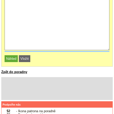
Zpět do poradny
Podpořte nás
$2
- Ikona patrona na poradně