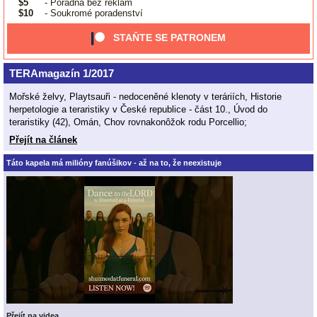
$5
- Poradna bez reklam
$10
- Soukromé poradenství
STAŇTE SE PATRONEM
TERAmagazín 1/2017
Mořské želvy, Playtsauři - nedoceněné klenoty v teráriích, Historie
herpetologie a teraristiky v České republice - část 10., Úvod do
teraristiky (42), Omán, Chov rovnakonôžok rodu Porcellio;
Přejít na článek
Táto kapela má milióny fanúšikov - až na to, že neexistuje
Přejít na videa