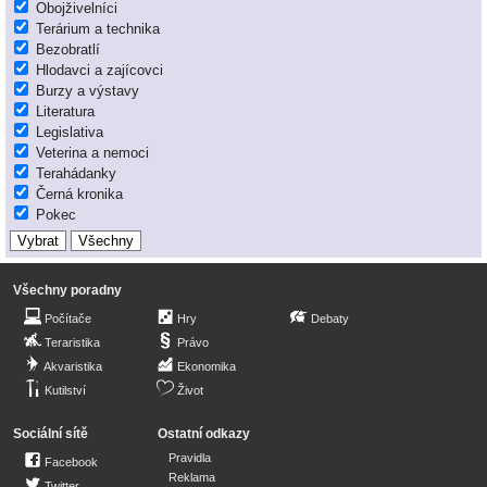
Obojživelníci
Terárium a technika
Bezobratlí
Hlodavci a zajícovci
Burzy a výstavy
Literatura
Legislativa
Veterina a nemoci
Terahádanky
Černá kronika
Pokec
Všechny poradny
Počítače
Hry
Debaty
Teraristika
Právo
Akvaristika
Ekonomika
Kutilství
Život
Sociální sítě
Ostatní odkazy
Pravidla
Facebook
Reklama
Twitter