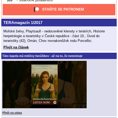
$10
- Soukromé poradenství
STAŇTE SE PATRONEM
TERAmagazín 1/2017
Mořské želvy, Playtsauři - nedoceněné klenoty v teráriích, Historie
herpetologie a teraristiky v České republice - část 10., Úvod do
teraristiky (42), Omán, Chov rovnakonôžok rodu Porcellio;
Přejít na článek
Táto kapela má milióny fanúšikov - až na to, že neexistuje
Přejít na videa