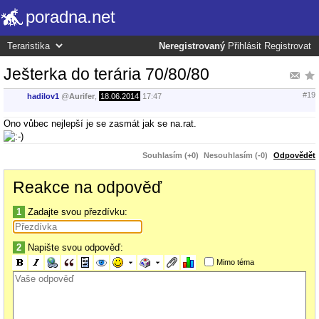
poradna.net
Neregistrovaný
Přihlásit
Registrovat
Ješterka do terária 70/80/80
#19
hadilov1
@
Aurifer
,
18.06.2014
17:47
Ono vůbec nejlepší je se zasmát jak se na.rat.
Souhlasím (+0)
Nesouhlasím (-0)
Odpovědět
Reakce na odpověď
1
Zadajte svou přezdívku:
2
Napište svou odpověď:
Mimo téma