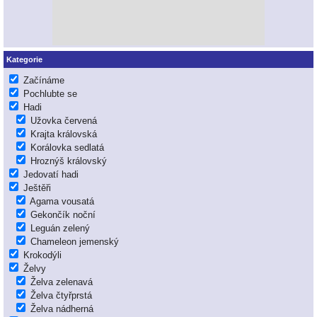
Kategorie
Začínáme
Pochlubte se
Hadi
Užovka červená
Krajta královská
Korálovka sedlatá
Hroznýš královský
Jedovatí hadi
Ještěři
Agama vousatá
Gekončík noční
Leguán zelený
Chameleon jemenský
Krokodýli
Želvy
Želva zelenavá
Želva čtyřprstá
Želva nádherná