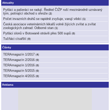
Aktuality
Pytláci a pašeráci se radují. Ředitel ČIŽP ruší mezinárodně uznávaný
tým, potírající obchod s ohrože
(
2
)
Počet invazních druhů se rapidně zvyšuje, varují vědci
(
1
)
Česká asociace veterinárních lékařů volně žijících zvířat a zvířat
zoologických zahrad: Odborné stan
(
1
)
Pytláci slonů v Botswaně otrávili přes 500 supů
(
0
)
Tučňáci císařští
(
0
)
Články
TERAmagazín 1/2017
(
4
)
TERAmagazín 2/2016
(
0
)
TERAmagazín 1/2016
(
0
)
TERAmagazín 5/2015
(
0
)
TERAmagazín 4/2015
(
0
)
Reklama