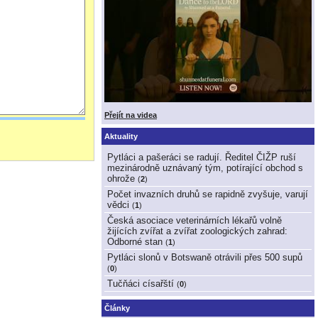
Přejít na videa
Aktuality
Pytláci a pašeráci se radují. Ředitel ČIŽP ruší
mezinárodně uznávaný tým, potírající obchod s
ohrože
(
2
)
Počet invazních druhů se rapidně zvyšuje, varují
vědci
(
1
)
Česká asociace veterinárních lékařů volně
žijících zvířat a zvířat zoologických zahrad:
Odborné stan
(
1
)
Pytláci slonů v Botswaně otrávili přes 500 supů
(
0
)
Tučňáci císařští
(
0
)
Články