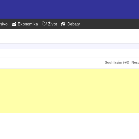
rávo
Ekonomika
Život
Debaty
Souhlasím (+0)
Neso