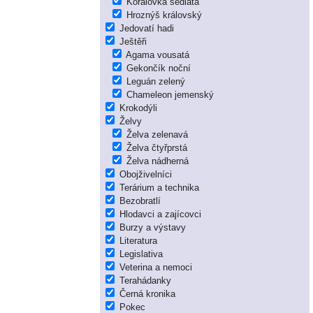
Korálovka sedlatá
Hroznýš královský
Jedovatí hadi
Ještěři
Agama vousatá
Gekončík noční
Leguán zelený
Chameleon jemenský
Krokodýli
Želvy
Želva zelenavá
Želva čtyřprstá
Želva nádherná
Obojživelníci
Terárium a technika
Bezobratlí
Hlodavci a zajícovci
Burzy a výstavy
Literatura
Legislativa
Veterina a nemoci
Terahádanky
Černá kronika
Pokec