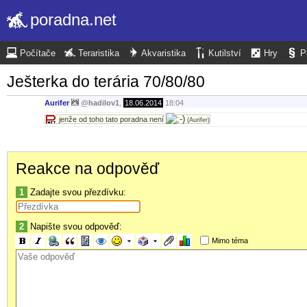
poradna.net
Počítače
Teraristika
Akvaristika
Kutilství
Hry
P
Ješterka do terária 70/80/80
Aurifer
@
hadilov1
,
18.06.2014
18:04
jenže od toho tato poradna není
(Aurifer)
Reakce na odpověď
1
Zadajte svou přezdívku:
2
Napište svou odpověď:
Mimo téma