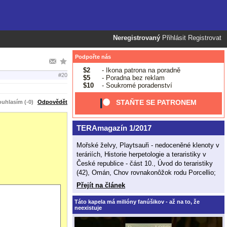
Neregistrovaný
Přihlásit
Registrovat
Podpořte nás
$2
- Ikona patrona na poradně
#20
$5
- Poradna bez reklam
$10
- Soukromé poradenství
STAŇTE SE PATRONEM
uhlasím (-0)
Odpovědět
TERAmagazín 1/2017
Mořské želvy, Playtsauři - nedoceněné klenoty v
teráriích, Historie herpetologie a teraristiky v
České republice - část 10., Úvod do teraristiky
(42), Omán, Chov rovnakonôžok rodu Porcellio;
Přejít na článek
Táto kapela má milióny fanúšikov - až na to, že
neexistuje