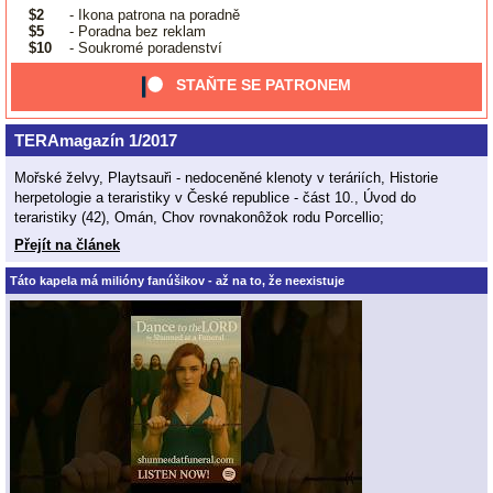
$2
- Ikona patrona na poradně
$5
- Poradna bez reklam
$10
- Soukromé poradenství
STAŇTE SE PATRONEM
TERAmagazín 1/2017
Mořské želvy, Playtsauři - nedoceněné klenoty v teráriích, Historie
herpetologie a teraristiky v České republice - část 10., Úvod do
teraristiky (42), Omán, Chov rovnakonôžok rodu Porcellio;
Přejít na článek
Táto kapela má milióny fanúšikov - až na to, že neexistuje