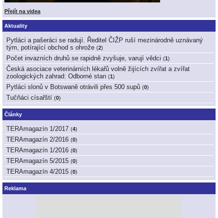
Přejít na videa
Aktuality
Pytláci a pašeráci se radují. Ředitel ČIŽP ruší mezinárodně uznávaný
tým, potírající obchod s ohrože
(
2
)
Počet invazních druhů se rapidně zvyšuje, varují vědci
(
1
)
Česká asociace veterinárních lékařů volně žijících zvířat a zvířat
zoologických zahrad: Odborné stan
(
1
)
Pytláci slonů v Botswaně otrávili přes 500 supů
(
0
)
Tučňáci císařští
(
0
)
Články
TERAmagazín 1/2017
(
4
)
TERAmagazín 2/2016
(
0
)
TERAmagazín 1/2016
(
0
)
TERAmagazín 5/2015
(
0
)
TERAmagazín 4/2015
(
0
)
Reklama