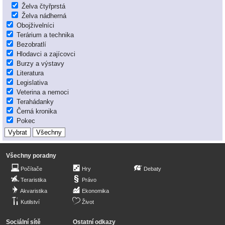
Želva čtyřprstá
Želva nádherná
Obojživelníci
Terárium a technika
Bezobratlí
Hlodavci a zajícovci
Burzy a výstavy
Literatura
Legislativa
Veterina a nemoci
Terahádanky
Černá kronika
Pokec
Všechny poradny
Počítače
Hry
Debaty
Teraristika
Právo
Akvaristika
Ekonomika
Kutilství
Život
Sociální sítě
Ostatní odkazy