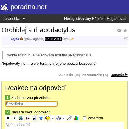
poradna.net
Neregistrovaný
Přihlásit
Registrovat
Orchidej a rhacodactylus
#2
cejna
@
666 agama
,
07.07.2014
08:46
rychle rostouci a nejedovata rostlina je-scindapsus
Nejedovatý není, ale v teráriích je jeho použití bezpečné.
Souhlasím (+0)
Nesouhlasím (-0)
Odpovědět
Reakce na odpověď
1
Zadajte svou přezdívku:
2
Napište svou odpověď:
Mimo téma