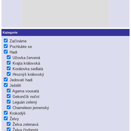
Kategorie
Začínáme
Pochlubte se
Hadi
Užovka červená
Krajta královská
Korálovka sedlatá
Hroznýš královský
Jedovatí hadi
Ještěři
Agama vousatá
Gekončík noční
Leguán zelený
Chameleon jemenský
Krokodýli
Želvy
Želva zelenavá
Želva čtyřprstá