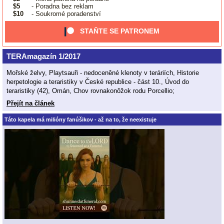
$5
- Poradna bez reklam
$10
- Soukromé poradenství
STAŇTE SE PATRONEM
TERAmagazín 1/2017
Mořské želvy, Playtsauři - nedoceněné klenoty v teráriích, Historie
herpetologie a teraristiky v České republice - část 10., Úvod do
teraristiky (42), Omán, Chov rovnakonôžok rodu Porcellio;
Přejít na článek
Táto kapela má milióny fanúšikov - až na to, že neexistuje