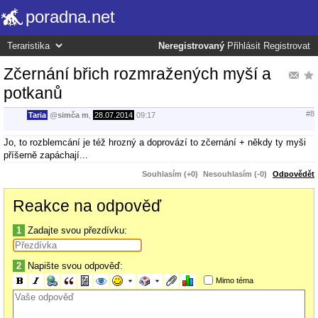
poradna.net
Neregistrovaný
Přihlásit
Registrovat
Zčernání břich rozmražených myší a
potkanů
#8
Taria
@
simča m
,
28.07.2014
09:17
Jo, to rozblemcání je též hrozný a doprovází to zčernání + někdy ty myši
příšerně zapáchají...
Souhlasím (+0)
Nesouhlasím (-0)
Odpovědět
Reakce na odpověď
1
Zadajte svou přezdívku:
2
Napište svou odpověď:
Mimo téma