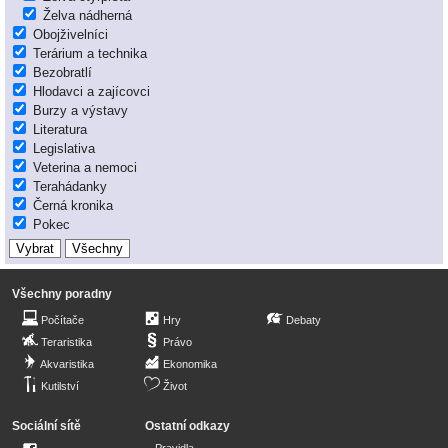
Želva nádherná
Obojživelníci
Terárium a technika
Bezobratlí
Hlodavci a zajícovci
Burzy a výstavy
Literatura
Legislativa
Veterina a nemoci
Terahádanky
Černá kronika
Pokec
Všechny poradny
Počítače
Hry
Debaty
Teraristika
Právo
Akvaristika
Ekonomika
Kutilství
Život
Sociální sítě
Ostatní odkazy