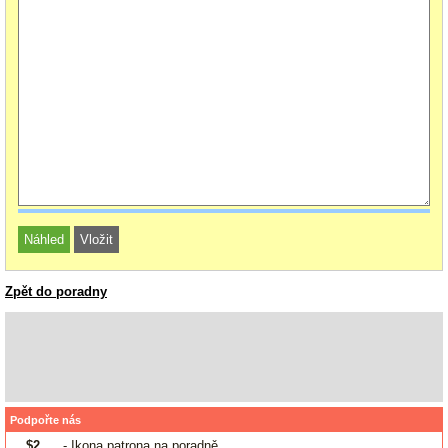
Zpět do poradny
Podpořte nás
$2
- Ikona patrona na poradně