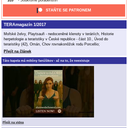
$10
- Soukromé poradenství
STAŇTE SE PATRONEM
TERAmagazín 1/2017
Mořské želvy, Playtsauři - nedoceněné klenoty v teráriích, Historie
herpetologie a teraristiky v České republice - část 10., Úvod do
teraristiky (42), Omán, Chov rovnakonôžok rodu Porcellio;
Přejít na článek
Táto kapela má milióny fanúšikov - až na to, že neexistuje
Přejít na videa