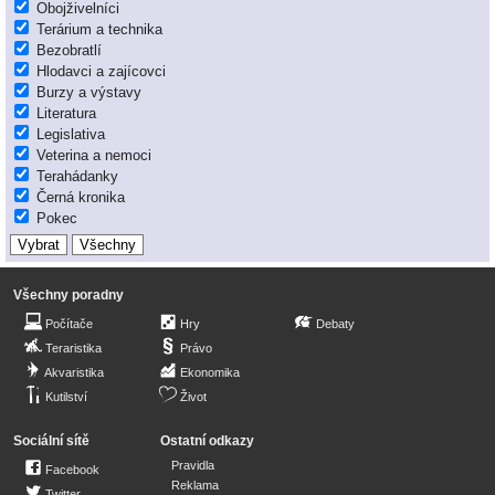
Obojživelníci
Terárium a technika
Bezobratlí
Hlodavci a zajícovci
Burzy a výstavy
Literatura
Legislativa
Veterina a nemoci
Terahádanky
Černá kronika
Pokec
Všechny poradny
Počítače
Hry
Debaty
Teraristika
Právo
Akvaristika
Ekonomika
Kutilství
Život
Sociální sítě
Ostatní odkazy
Pravidla
Facebook
Reklama
Twitter