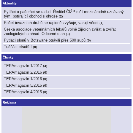
Aktuality
Pytláci a pašeráci se radují. Ředitel ČIŽP ruší mezinárodně uznávaný
tým, potírající obchod s ohrože
(
2
)
Počet invazních druhů se rapidně zvyšuje, varují vědci
(
1
)
Česká asociace veterinárních lékařů volně žijících zvířat a zvířat
zoologických zahrad: Odborné stan
(
1
)
Pytláci slonů v Botswaně otrávili přes 500 supů
(
0
)
Tučňáci císařští
(
0
)
Články
TERAmagazín 1/2017
(
4
)
TERAmagazín 2/2016
(
0
)
TERAmagazín 1/2016
(
0
)
TERAmagazín 5/2015
(
0
)
TERAmagazín 4/2015
(
0
)
Reklama