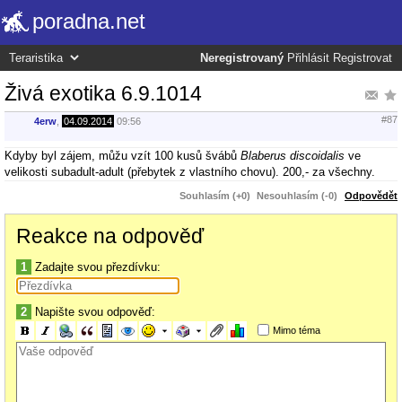
poradna.net
Neregistrovaný
Přihlásit
Registrovat
Živá exotika 6.9.1014
#87
4erw
,
04.09.2014
09:56
Kdyby byl zájem, můžu vzít 100 kusů švábů
Blaberus discoidalis
ve
velikosti subadult-adult (přebytek z vlastního chovu). 200,- za všechny.
Souhlasím (+0)
Nesouhlasím (-0)
Odpovědět
Reakce na odpověď
1
Zadajte svou přezdívku:
2
Napište svou odpověď:
Mimo téma