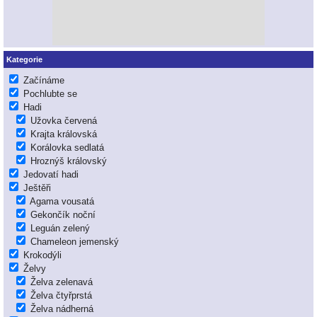
Kategorie
Začínáme
Pochlubte se
Hadi
Užovka červená
Krajta královská
Korálovka sedlatá
Hroznýš královský
Jedovatí hadi
Ještěři
Agama vousatá
Gekončík noční
Leguán zelený
Chameleon jemenský
Krokodýli
Želvy
Želva zelenavá
Želva čtyřprstá
Želva nádherná