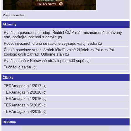
Přejít na videa
Aktuality
Pytláci a pašeráci se radují. Ředitel ČIŽP ruší mezinárodně uznávaný
tým, potírající obchod s ohrože
(
2
)
Počet invazních druhů se rapidně zvyšuje, varují vědci
(
1
)
Česká asociace veterinárních lékařů volně žijících zvířat a zvířat
zoologických zahrad: Odborné stan
(
1
)
Pytláci slonů v Botswaně otrávili přes 500 supů
(
0
)
Tučňáci císařští
(
0
)
Články
TERAmagazín 1/2017
(
4
)
TERAmagazín 2/2016
(
0
)
TERAmagazín 1/2016
(
0
)
TERAmagazín 5/2015
(
0
)
TERAmagazín 4/2015
(
0
)
Reklama