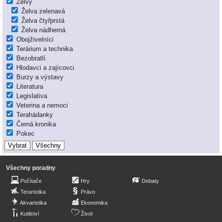
Želvy
Želva zelenavá
Želva čtyřprstá
Želva nádherná
Obojživelníci
Terárium a technika
Bezobratlí
Hlodavci a zajícovci
Burzy a výstavy
Literatura
Legislativa
Veterina a nemoci
Terahádanky
Černá kronika
Pokec
Všechny poradny
Počítače
Hry
Debaty
Teraristika
Právo
Akvaristika
Ekonomika
Kutilství
Život