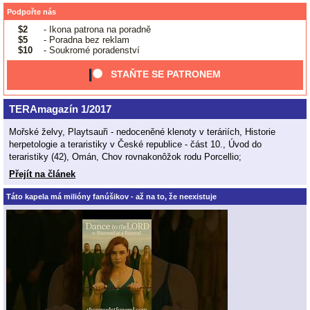
Podpořte nás
$2
- Ikona patrona na poradně
$5
- Poradna bez reklam
$10
- Soukromé poradenství
STAŇTE SE PATRONEM
TERAmagazín 1/2017
Mořské želvy, Playtsauři - nedoceněné klenoty v teráriích, Historie
herpetologie a teraristiky v České republice - část 10., Úvod do
teraristiky (42), Omán, Chov rovnakonôžok rodu Porcellio;
Přejít na článek
Táto kapela má milióny fanúšikov - až na to, že neexistuje