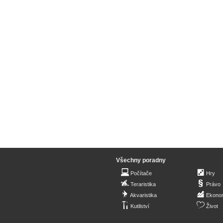
Všechny poradny
Počítače
Hry
Teraristika
Právo
Akvaristika
Ekono
Kutilství
Život