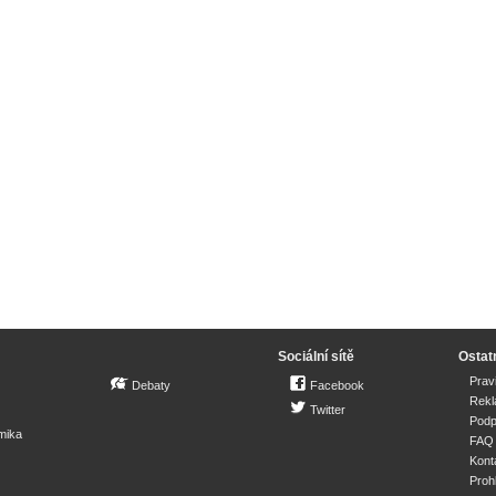
Sociální sítě
Ostat
Prav
Debaty
Facebook
Rek
Twitter
Podp
mika
FAQ
Kont
Proh