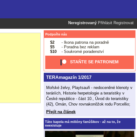
Neregistrovaný
Přihlásit
Registrovat
Podpořte nás
$2
- Ikona patrona na poradně
$5
- Poradna bez reklam
$10
- Soukromé poradenství
STAŇTE SE PATRONEM
TERAmagazín 1/2017
Mořské želvy, Playtsauři - nedoceněné klenoty v
teráriích, Historie herpetologie a teraristiky v
České republice - část 10., Úvod do teraristiky
(42), Omán, Chov rovnakonôžok rodu Porcellio;
Přejít na článek
Táto kapela má milióny fanúšikov - až na to, že
neexistuje