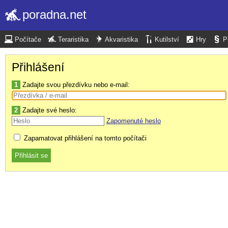
poradna.net
Počítače
Teraristika
Akvaristika
Kutilství
Hry
P
Přihlášení
1
Zadajte svou přezdívku nebo e-mail:
2
Zadajte své heslo:
Zapomenuté heslo
Zapamatovat přihlášení na tomto počítači