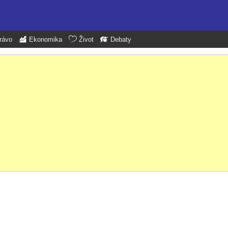
rávo
Ekonomika
Život
Debaty