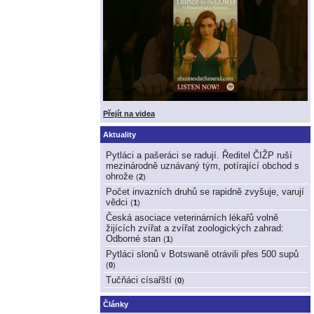
Přejít na videa
Aktuality
Pytláci a pašeráci se radují. Ředitel ČIŽP ruší
mezinárodně uznávaný tým, potírající obchod s
ohrože
(
2
)
Počet invazních druhů se rapidně zvyšuje, varují
vědci
(
1
)
Česká asociace veterinárních lékařů volně
žijících zvířat a zvířat zoologických zahrad:
Odborné stan
(
1
)
Pytláci slonů v Botswaně otrávili přes 500 supů
(
0
)
Tučňáci císařští
(
0
)
Články