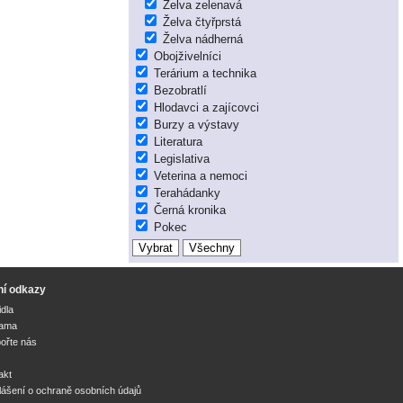
Želva zelenavá
Želva čtyřprstá
Želva nádherná
Obojživelníci
Terárium a technika
Bezobratlí
Hlodavci a zajícovci
Burzy a výstavy
Literatura
Legislativa
Veterina a nemoci
Terahádanky
Černá kronika
Pokec
ní odkazy
idla
lama
ořte nás
akt
lášení o ochraně osobních údajů