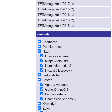
TERAmagazín 1/2017
(
4
)
TERAmagazín 2/2016
(
0
)
TERAmagazín 1/2016
(
0
)
TERAmagazín 5/2015
(
0
)
TERAmagazín 4/2015
(
0
)
Kategorie
Začínáme
Pochlubte se
Hadi
Užovka červená
Krajta královská
Korálovka sedlatá
Hroznýš královský
Jedovatí hadi
Ještěři
Agama vousatá
Gekončík noční
Leguán zelený
Chameleon jemenský
Krokodýli
Želvy