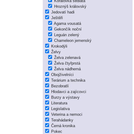
Korálovka sedlatá
Hroznýš královský
Jedovatí hadi
Ještěři
Agama vousatá
Gekončík noční
Leguán zelený
Chameleon jemenský
Krokodýli
Želvy
Želva zelenavá
Želva čtyřprstá
Želva nádherná
Obojživelníci
Terárium a technika
Bezobratlí
Hlodavci a zajícovci
Burzy a výstavy
Literatura
Legislativa
Veterina a nemoci
Terahádanky
Černá kronika
Pokec