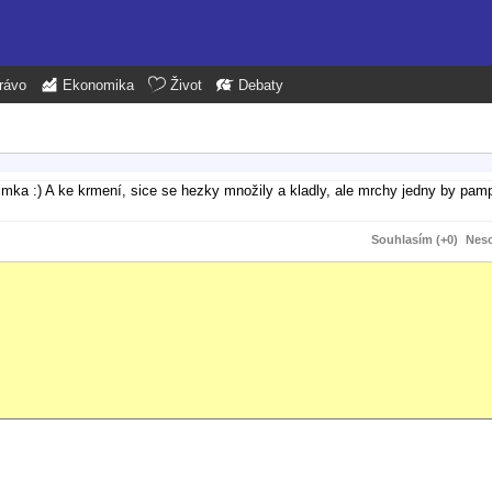
rávo
Ekonomika
Život
Debaty
jimka :) A ke krmení, sice se hezky množily a kladly, ale mrchy jedny by pam
Souhlasím (+0)
Neso