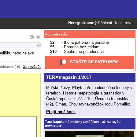
Neregistrovaný
Přihlásit
Registrovat
Podpořte nás
$2
- Ikona patrona na poradně
#8
$5
- Poradna bez reklam
$10
- Soukromé poradenství
pelišku nebo nějaké
STAŇTE SE PATRONEM
uhlasím (-0)
Odpovědět
TERAmagazín 1/2017
Mořské želvy, Playtsauři - nedoceněné klenoty v
teráriích, Historie herpetologie a teraristiky v
České republice - část 10., Úvod do teraristiky
(42), Omán, Chov rovnakonôžok rodu Porcellio;
Přejít na článek
Táto kapela má milióny fanúšikov - až na to, že
neexistuje