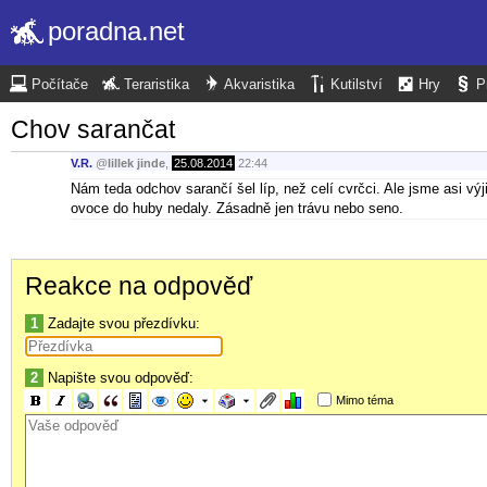
poradna.net
Počítače
Teraristika
Akvaristika
Kutilství
Hry
P
Chov sarančat
V.R.
@
lillek jinde
,
25.08.2014
22:44
Nám teda odchov sarančí šel líp, než celí cvrčci. Ale jsme asi vý
ovoce do huby nedaly. Zásadně jen trávu nebo seno.
Reakce na odpověď
1
Zadajte svou přezdívku:
2
Napište svou odpověď:
Mimo téma