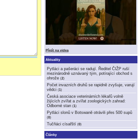
Přejít na videa
Aktuality
Pytláci a pašeráci se radují. Ředitel ČIŽP ruší
mezinárodně uznávaný tým, potírající obchod s
ohrože
(
2
)
Počet invazních druhů se rapidně zvyšuje, varují
vědci
(
1
)
Česká asociace veterinárních lékařů volně
žijících zvířat a zvířat zoologických zahrad:
Odborné stan
(
1
)
Pytláci slonů v Botswaně otrávili přes 500 supů
(
0
)
Tučňáci císařští
(
0
)
Články