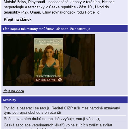
Mořské želvy, Playtsauři - nedoceněné klenoty v teráriích, Historie
herpetologie a teraristiky v České republice - část 10., Úvod do
teraristiky (42), Omán, Chov rovnakonôžok rodu Porcellio;
Přejít na článek
Táto kapela má milióny fanúšikov - až na to, že neexistuje
Přejít na videa
Aktuality
Pytláci a pašeráci se radují. Ředitel ČIŽP ruší mezinárodně uznávaný
tým, potírající obchod s ohrože
(
2
)
Počet invazních druhů se rapidně zvyšuje, varují vědci
(
1
)
Česká asociace veterinárních lékařů volně žijících zvířat a zvířat