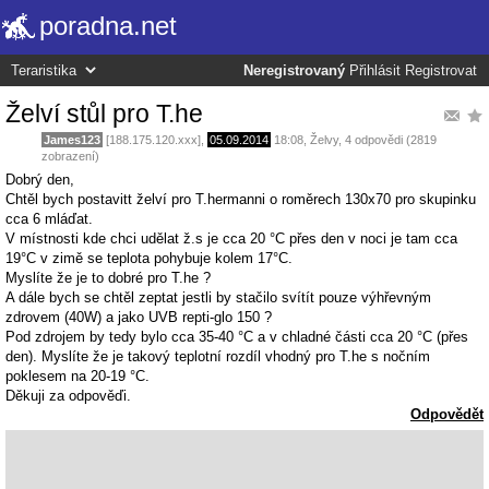
poradna.net
Neregistrovaný
Přihlásit
Registrovat
Želví stůl pro T.he
James123
[188.175.120.xxx],
05.09.2014
18:08
,
Želvy
, 4 odpovědi (2819
zobrazení)
Dobrý den,
Chtěl bych postavitt želví pro T.hermanni o roměrech 130x70 pro skupinku
cca 6 mláďat.
V místnosti kde chci udělat ž.s je cca 20 °C přes den v noci je tam cca
19°C v zimě se teplota pohybuje kolem 17°C.
Myslíte že je to dobré pro T.he ?
A dále bych se chtěl zeptat jestli by stačilo svítít pouze výhřevným
zdrovem (40W) a jako UVB repti-glo 150 ?
Pod zdrojem by tedy bylo cca 35-40 °C a v chladné části cca 20 °C (přes
den). Myslíte že je takový teplotní rozdíl vhodný pro T.he s nočním
poklesem na 20-19 °C.
Děkuji za odpověďi.
Odpovědět