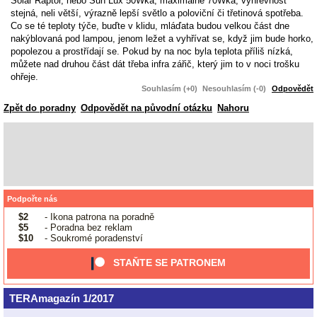
Solar Raptor, nebo Sun Lux 50Wka, maximálně 70Wka, výhřevnost
stejná, neli větší, výrazně lepší světlo a poloviční či třetinová spotřeba.
Co se té teploty týče, buďte v klidu, mláďata budou velkou část dne
nakýblovaná pod lampou, jenom ležet a vyhřívat se, když jim bude horko,
popolezou a prostřídají se. Pokud by na noc byla teplota příliš nízká,
můžete nad druhou část dát třeba infra zářič, který jim to v noci trošku
ohřeje.
Souhlasím (+0)
Nesouhlasím (-0)
Odpovědět
Zpět do poradny
Odpovědět na původní otázku
Nahoru
Podpořte nás
$2
- Ikona patrona na poradně
$5
- Poradna bez reklam
$10
- Soukromé poradenství
STAŇTE SE PATRONEM
TERAmagazín 1/2017