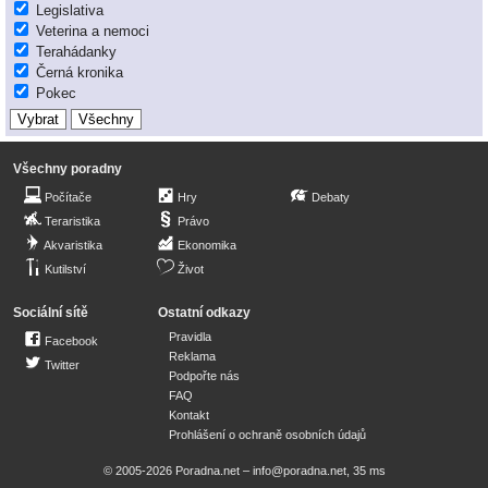
Legislativa
Veterina a nemoci
Terahádanky
Černá kronika
Pokec
Všechny poradny
Počítače
Hry
Debaty
Teraristika
Právo
Akvaristika
Ekonomika
Kutilství
Život
Sociální sítě
Ostatní odkazy
Pravidla
Facebook
Reklama
Twitter
Podpořte nás
FAQ
Kontakt
Prohlášení o ochraně osobních údajů
© 2005-2026 Poradna.net –
info@poradna.net
,
35 ms