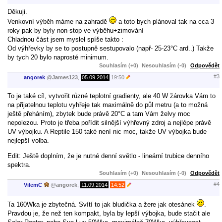
Děkuji.
Venkovní výběh máme na zahradě
a toto bych plánoval tak na cca 3
roky pak by byly non-stop ve výběhu+zimování
Chladnou část jsem myslel spíše takto :
Od výhřevky by se to postupně sestupovalo (např- 25-23°C ard..) Takže
by tych 20 bylo naprosté minimum.
Souhlasím (+0)
Nesouhlasím (-0)
Odpovědět
#3
angorek
@
James123
,
05.09.2014
19:50
To je také cíl, vytvořit různé teplotní gradienty, ale 40 W žárovka Vám to
na přijatelnou teplotu vyhřeje tak maximálně do půl metru (a to možná
ještě přeháním), zbytek bude právě 20°C a tam Vám želvy moc
nepolezou. Proto je třeba pořídit silnější výhřevný zdroj a nejlépe právě
UV výbojku. A Reptile 150 také není nic moc, takže UV výbojka bude
nejlepší volba.
Edit: Ještě doplním, že je nutné denní světlo - lineární trubice denního
spektra.
Souhlasím (+0)
Nesouhlasím (-0)
Odpovědět
#4
VilemC
@
angorek
,
11.09.2014
14:52
Ta 160Wka je zbytečná. Svítí to jak bludička a žere jak otesánek
.
Pravdou je, že než ten kompakt, byla by lepší výbojka, bude stačit ale