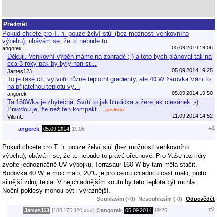
Předmět
Pokud chcete pro T. h. pouze želví stůl (bez možnosti venkovního
výběhu), obávám se, že to nebude to…
05.09.2014 19:06
angorek
Děkuji. Venkovní výběh máme na zahradě ;-) a toto bych plánoval tak na
cca 3 roky pak by byly non-st…
05.09.2014 19:25
James123
To je také cíl, vytvořit různé teplotní gradienty, ale 40 W žárovka Vám to
na přijatelnou teplotu vy…
05.09.2014 19:50
angorek
Ta 160Wka je zbytečná. Svítí to jak bludička a žere jak otesánek ;-).
Pravdou je, že než ten kompakt…
poslední
11.09.2014 14:52
VilemC
#1
angorek
,
05.09.2014
19:06
Pokud chcete pro T. h. pouze želví stůl (bez možnosti venkovního
výběhu), obávám se, že to nebude to pravé ořechové. Pro Vaše rozměry
zvolte jednoznačně UV výbojku, Terrasaur 160 W by tam měla stačit.
Bodovka 40 W je moc málo, 20°C je pro celou chladnou část málo, proto
silnější zdroj tepla. V nejchladnějším koutu by tato teplota být mohla.
Noční poklesy mohou být i výraznější.
Souhlasím (+0)
Nesouhlasím (-0)
Odpovědět
#2
James123
[188.175.120.xxx]
@
angorek
,
05.09.2014
19:25