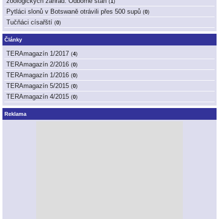
zoologických zahrad: Odborné stan
(
1
)
Pytláci slonů v Botswaně otrávili přes 500 supů
(
0
)
Tučňáci císařští
(
0
)
Články
TERAmagazín 1/2017
(
4
)
TERAmagazín 2/2016
(
0
)
TERAmagazín 1/2016
(
0
)
TERAmagazín 5/2015
(
0
)
TERAmagazín 4/2015
(
0
)
Reklama