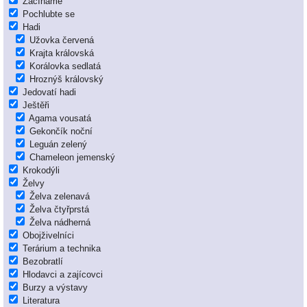
Začínáme
Pochlubte se
Hadi
Užovka červená
Krajta královská
Korálovka sedlatá
Hroznýš královský
Jedovatí hadi
Ještěři
Agama vousatá
Gekončík noční
Leguán zelený
Chameleon jemenský
Krokodýli
Želvy
Želva zelenavá
Želva čtyřprstá
Želva nádherná
Obojživelníci
Terárium a technika
Bezobratlí
Hlodavci a zajícovci
Burzy a výstavy
Literatura