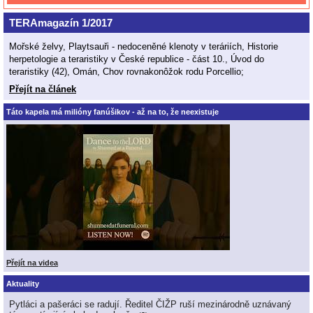
TERAmagazín 1/2017
Mořské želvy, Playtsauři - nedoceněné klenoty v teráriích, Historie
herpetologie a teraristiky v České republice - část 10., Úvod do
teraristiky (42), Omán, Chov rovnakonôžok rodu Porcellio;
Přejít na článek
Táto kapela má milióny fanúšikov - až na to, že neexistuje
Přejít na videa
Aktuality
Pytláci a pašeráci se radují. Ředitel ČIŽP ruší mezinárodně uznávaný