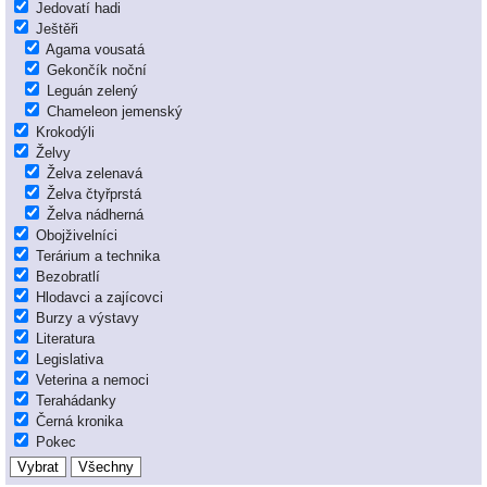
Jedovatí hadi
Ještěři
Agama vousatá
Gekončík noční
Leguán zelený
Chameleon jemenský
Krokodýli
Želvy
Želva zelenavá
Želva čtyřprstá
Želva nádherná
Obojživelníci
Terárium a technika
Bezobratlí
Hlodavci a zajícovci
Burzy a výstavy
Literatura
Legislativa
Veterina a nemoci
Terahádanky
Černá kronika
Pokec