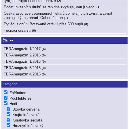
tým, potírající obchod s ohrože
(
2
)
Počet invazních druhů se rapidně zvyšuje, varují vědci
(
1
)
Česká asociace veterinárních lékařů volně žijících zvířat a zvířat
zoologických zahrad: Odborné stan
(
1
)
Pytláci slonů v Botswaně otrávili přes 500 supů
(
0
)
Tučňáci císařští
(
0
)
Články
TERAmagazín 1/2017
(
4
)
TERAmagazín 2/2016
(
0
)
TERAmagazín 1/2016
(
0
)
TERAmagazín 5/2015
(
0
)
TERAmagazín 4/2015
(
0
)
Kategorie
Začínáme
Pochlubte se
Hadi
Užovka červená
Krajta královská
Korálovka sedlatá
Hroznýš královský