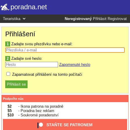
poradna.net
Neregistrovaný
Přihlásit
Registrovat
Přihlášení
1
Zadajte svou přezdívku nebo e-mail:
2
Zadajte své heslo:
Zapomenuté heslo
Zapamatovat přihlášení na tomto počítači
Podpořte nás
$2
- Ikona patrona na poradně
$5
- Poradna bez reklam
$10
- Soukromé poradenství
STAŇTE SE PATRONEM