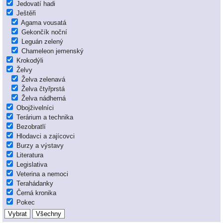
Jedovatí hadi
Ještěři
Agama vousatá
Gekončík noční
Leguán zelený
Chameleon jemenský
Krokodýli
Želvy
Želva zelenavá
Želva čtyřprstá
Želva nádherná
Obojživelníci
Terárium a technika
Bezobratlí
Hlodavci a zajícovci
Burzy a výstavy
Literatura
Legislativa
Veterina a nemoci
Terahádanky
Černá kronika
Pokec