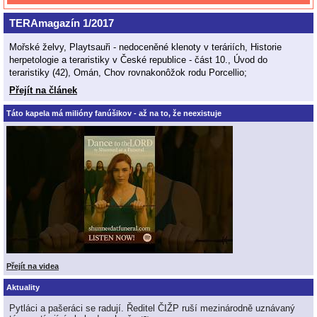
TERAmagazín 1/2017
Mořské želvy, Playtsauři - nedoceněné klenoty v teráriích, Historie
herpetologie a teraristiky v České republice - část 10., Úvod do
teraristiky (42), Omán, Chov rovnakonôžok rodu Porcellio;
Přejít na článek
Táto kapela má milióny fanúšikov - až na to, že neexistuje
Přejít na videa
Aktuality
Pytláci a pašeráci se radují. Ředitel ČIŽP ruší mezinárodně uznávaný