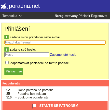
poradna.net
Neregistrovaný
Přihlásit
Registrovat
Přihlášení
1
Zadajte svou přezdívku nebo e-mail:
2
Zadajte své heslo:
Zapomenuté heslo
Zapamatovat přihlášení na tomto počítači
Podpořte nás
$2
- Ikona patrona na poradně
$5
- Poradna bez reklam
$10
- Soukromé poradenství
STAŇTE SE PATRONEM