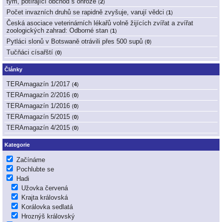
tým, potírající obchod s ohrože
(
2
)
Počet invazních druhů se rapidně zvyšuje, varují vědci
(
1
)
Česká asociace veterinárních lékařů volně žijících zvířat a zvířat
zoologických zahrad: Odborné stan
(
1
)
Pytláci slonů v Botswaně otrávili přes 500 supů
(
0
)
Tučňáci císařští
(
0
)
Články
TERAmagazín 1/2017
(
4
)
TERAmagazín 2/2016
(
0
)
TERAmagazín 1/2016
(
0
)
TERAmagazín 5/2015
(
0
)
TERAmagazín 4/2015
(
0
)
Kategorie
Začínáme
Pochlubte se
Hadi
Užovka červená
Krajta královská
Korálovka sedlatá
Hroznýš královský