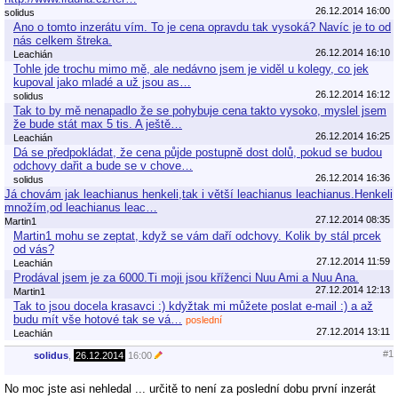
26.12.2014 16:00
solidus
Ano o tomto inzerátu vím. To je cena opravdu tak vysoká? Navíc je to od
nás celkem štreka.
26.12.2014 16:10
Leachián
Tohle jde trochu mimo mě, ale nedávno jsem je viděl u kolegy, co jek
kupoval jako mladé a už jsou as…
26.12.2014 16:12
solidus
Tak to by mě nenapadlo že se pohybuje cena takto vysoko, myslel jsem
že bude stát max 5 tis. A ještě…
26.12.2014 16:25
Leachián
Dá se předpokládat, že cena půjde postupně dost dolů, pokud se budou
odchovy dařit a bude se v chove…
26.12.2014 16:36
solidus
Já chovám jak leachianus henkeli,tak i větší leachianus leachianus.Henkeli
množím,od leachianus leac…
27.12.2014 08:35
Martin1
Martin1 mohu se zeptat, když se vám daří odchovy. Kolik by stál prcek
od vás?
27.12.2014 11:59
Leachián
Prodával jsem je za 6000.Ti moji jsou kříženci Nuu Ami a Nuu Ana.
27.12.2014 12:13
Martin1
Tak to jsou docela krasavci :) kdyžtak mi můžete poslat e-mail :) a až
budu mít vše hotové tak se vá…
poslední
27.12.2014 13:11
Leachián
#1
solidus
,
26.12.2014
16:00
No moc jste asi nehledal ... určitě to není za poslední dobu první inzerát