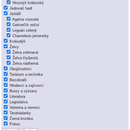
Hroznýš královský
Jedovatí hadi
Ještěři
Agama vousatá
Gekončík noční
Leguán zelený
Chameleon jemenský
Krokodýli
Želvy
Želva zelenavá
Želva čtyřprstá
Želva nádherná
Obojživelníci
Terárium a technika
Bezobratlí
Hlodavci a zajícovci
Burzy a výstavy
Literatura
Legislativa
Veterina a nemoci
Terahádanky
Černá kronika
Pokec