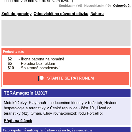
budu mít vše hotové tak se vám ozvu :)
Souhlasím (+0)
Nesouhlasím (-0)
Odpovědět
Zpět do poradny
Odpovědět na původní otázku
Nahoru
Podpořte nás
$2
- Ikona patrona na poradně
$5
- Poradna bez reklam
$10
- Soukromé poradenství
STAŇTE SE PATRONEM
TERAmagazín 1/2017
Mořské želvy, Playtsauři - nedoceněné klenoty v teráriích, Historie
herpetologie a teraristiky v České republice - část 10., Úvod do
teraristiky (42), Omán, Chov rovnakonôžok rodu Porcellio;
Přejít na článek
Táto kapela má milióny fanúšikov - až na to, že neexistuje