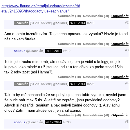
http://www.ifauna.cz/terarijni-zvirata/inzerce/r/d
etail/2416096/rhacodactylus-leachianus/
Souhlasím (+0)
Nesouhlasím (-0)
Odpovědět
#2
Leachián
[81.200.55.xxx]
@
solidus
,
26.12.2014
16:10
Ano o tomto inzerátu vím. To je cena opravdu tak vysoká? Navíc je to od
nás celkem štreka.
Souhlasím (+0)
Nesouhlasím (-0)
Odpovědět
#3
solidus
@
Leachián
,
26.12.2014
16:12
Tohle jde trochu mimo mě, ale nedávno jsem je viděl u kolegy, co jek
kupoval jako mladé a už jsou asi adult a ten dával za prcka snad 15tis
tak 2 roky zpět (asi Hamm?).
Souhlasím (+0)
Nesouhlasím (-0)
Odpovědět
#4
Leachián
[81.200.55.xxx]
@
solidus
,
26.12.2014
16:25
Tak to by mě nenapadlo že se pohybuje cena takto vysoko, myslel jsem
že bude stát max 5 tis. A ještě se zeptám, jsou pravidelné odchovy?
Abych si nezařídil terárium a pak nebyli žádné odchovy :). A zvládnu
chov? Zatím mám zkušenosti jen s ciliátama.
Souhlasím (+0)
Nesouhlasím (-0)
Odpovědět
#5
solidus
@
Leachián
,
26.12.2014
16:36