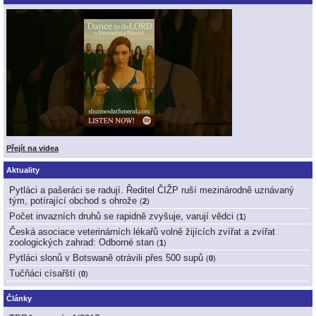
Přejít na videa
Aktuality
Pytláci a pašeráci se radují. Ředitel ČIŽP ruší mezinárodně uznávaný
tým, potírající obchod s ohrože
(
2
)
Počet invazních druhů se rapidně zvyšuje, varují vědci
(
1
)
Česká asociace veterinárních lékařů volně žijících zvířat a zvířat
zoologických zahrad: Odborné stan
(
1
)
Pytláci slonů v Botswaně otrávili přes 500 supů
(
0
)
Tučňáci císařští
(
0
)
Články