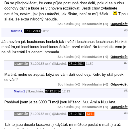
Dá se předpokládat, že cena půjde postupně dost dolů, pokud se budou
odchovy dařit a bude se v chovem rozšiřovat. Jestli chov zvládnete
netuším, nevím, jak jsou nároční, jak říkám, není to můj šálek ..
Tipnu
si ale, že extra náročný nebude.
Souhlasím (+0)
Nesouhlasím (-0)
Odpovědět
#6
Martin1
,
27.12.2014
08:35
Já chovám jak leachianus henkeli,tak i větší leachianus leachianus.Henkeli
množím,od leachianus leachianus čekám první mládě.Na terraristik.com je
na ně inzerátů i s cenami hromada.
Souhlasím (+0)
Nesouhlasím (-0)
Odpovědět
#7
Leachián
[81.200.55.xxx]
@
Martin1
,
27.12.2014
11:59
Martin1 mohu se zeptat, když se vám daří odchovy. Kolik by stál prcek
od vás?
Souhlasím (+0)
Nesouhlasím (-0)
Odpovědět
#8
Martin1
@
Leachián
,
27.12.2014
12:13
Prodával jsem je za 6000.Ti moji jsou kříženci Nuu Ami a Nuu Ana.
Souhlasím (+0)
Nesouhlasím (-0)
Odpovědět
#9
Leachián
[81.200.55.xxx]
@
Martin1
,
27.12.2014
13:11
Tak to jsou docela krasavci :) kdyžtak mi můžete poslat e-mail :) a až