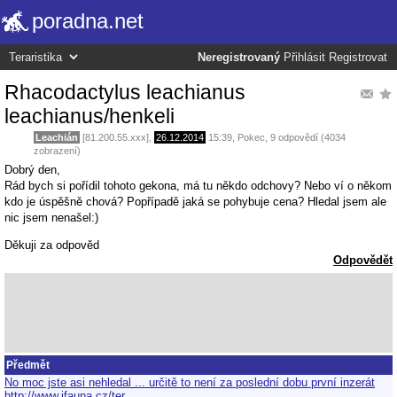
poradna.net
Neregistrovaný
Přihlásit
Registrovat
Rhacodactylus leachianus
leachianus/henkeli
Leachián
[81.200.55.xxx],
26.12.2014
15:39
,
Pokec
, 9 odpovědí (4034
zobrazení)
Dobrý den,
Rád bych si pořídil tohoto gekona, má tu někdo odchovy? Nebo ví o někom
kdo je úspěšně chová? Popřípadě jaká se pohybuje cena? Hledal jsem ale
nic jsem nenašel:)
Děkuji za odpověd
Odpovědět
Předmět
No moc jste asi nehledal ... určitě to není za poslední dobu první inzerát
http://www.ifauna.cz/ter…