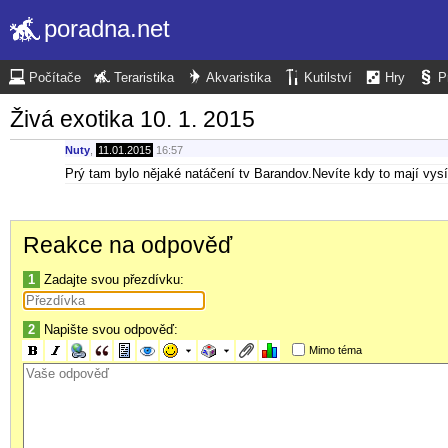
poradna.net
Počítače
Teraristika
Akvaristika
Kutilství
Hry
P
Živá exotika 10. 1. 2015
Nuty
,
11.01.2015
16:57
Prý tam bylo nějaké natáčení tv Barandov.Nevíte kdy to mají vysí
Reakce na odpověď
1
Zadajte svou přezdívku:
2
Napište svou odpověď:
Mimo téma