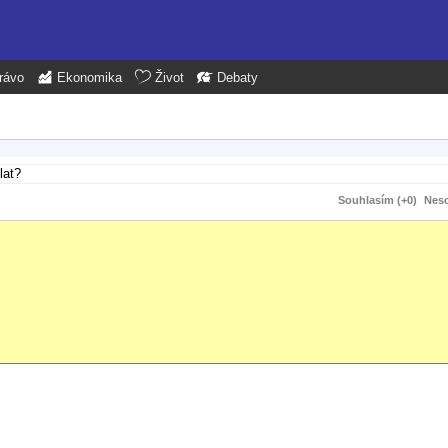
rávo
Ekonomika
Život
Debaty
lat?
Souhlasím (+0)
Neso