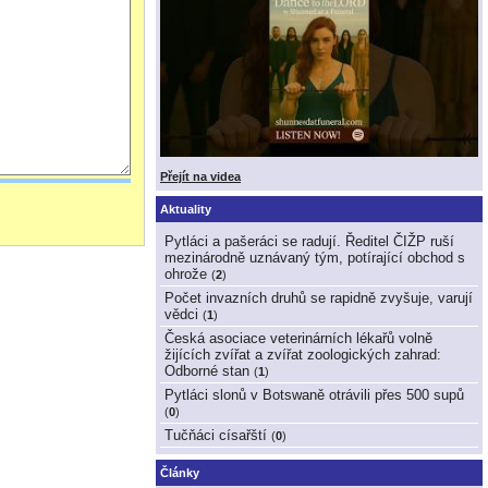
Přejít na videa
Aktuality
Pytláci a pašeráci se radují. Ředitel ČIŽP ruší
mezinárodně uznávaný tým, potírající obchod s
ohrože
(
2
)
Počet invazních druhů se rapidně zvyšuje, varují
vědci
(
1
)
Česká asociace veterinárních lékařů volně
žijících zvířat a zvířat zoologických zahrad:
Odborné stan
(
1
)
Pytláci slonů v Botswaně otrávili přes 500 supů
(
0
)
Tučňáci císařští
(
0
)
Články