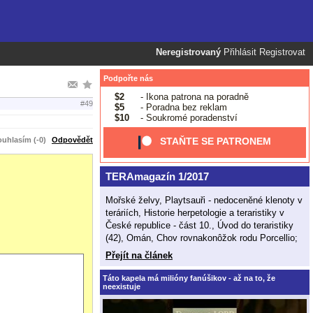
Neregistrovaný
Přihlásit
Registrovat
Podpořte nás
$2
- Ikona patrona na poradně
#49
$5
- Poradna bez reklam
$10
- Soukromé poradenství
uhlasím (-0)
Odpovědět
STAŇTE SE PATRONEM
TERAmagazín 1/2017
Mořské želvy, Playtsauři - nedoceněné klenoty v
teráriích, Historie herpetologie a teraristiky v
České republice - část 10., Úvod do teraristiky
(42), Omán, Chov rovnakonôžok rodu Porcellio;
Přejít na článek
Táto kapela má milióny fanúšikov - až na to, že
neexistuje