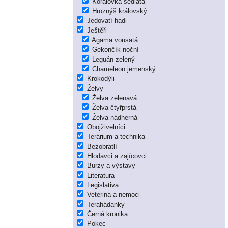
Korálovka sedlatá
Hroznýš královský
Jedovatí hadi
Ještěři
Agama vousatá
Gekončík noční
Leguán zelený
Chameleon jemenský
Krokodýli
Želvy
Želva zelenavá
Želva čtyřprstá
Želva nádherná
Obojživelníci
Terárium a technika
Bezobratlí
Hlodavci a zajícovci
Burzy a výstavy
Literatura
Legislativa
Veterina a nemoci
Terahádanky
Černá kronika
Pokec