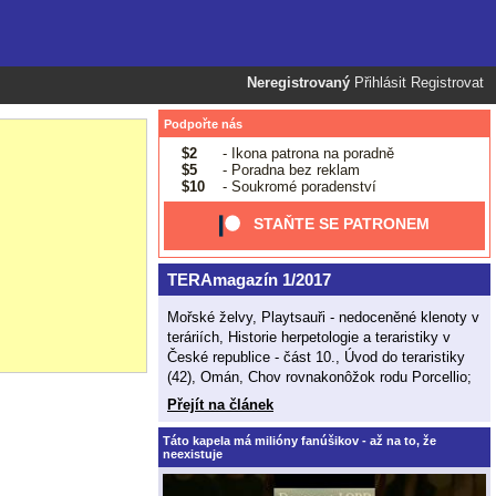
Neregistrovaný
Přihlásit
Registrovat
Podpořte nás
$2
- Ikona patrona na poradně
$5
- Poradna bez reklam
$10
- Soukromé poradenství
STAŇTE SE PATRONEM
TERAmagazín 1/2017
Mořské želvy, Playtsauři - nedoceněné klenoty v
teráriích, Historie herpetologie a teraristiky v
České republice - část 10., Úvod do teraristiky
(42), Omán, Chov rovnakonôžok rodu Porcellio;
Přejít na článek
Táto kapela má milióny fanúšikov - až na to, že
neexistuje