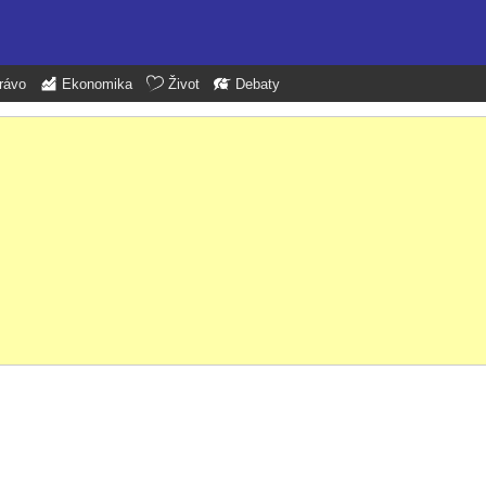
rávo
Ekonomika
Život
Debaty