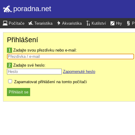
poradna.net
Počítače
Teraristika
Akvaristika
Kutilství
Hry
P
Přihlášení
1
Zadajte svou přezdívku nebo e-mail:
2
Zadajte své heslo:
Zapomenuté heslo
Zapamatovat přihlášení na tomto počítači