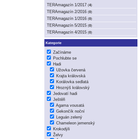
TERAmagazín 1/2017
(
4
)
TERAmagazín 2/2016
(
0
)
TERAmagazín 1/2016
(
0
)
TERAmagazín 5/2015
(
0
)
TERAmagazín 4/2015
(
0
)
Kategorie
Začínáme
Pochlubte se
Hadi
Užovka červená
Krajta královská
Korálovka sedlatá
Hroznýš královský
Jedovatí hadi
Ještěři
Agama vousatá
Gekončík noční
Leguán zelený
Chameleon jemenský
Krokodýli
Želvy