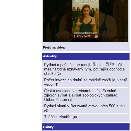
Přejít na videa
Aktuality
Pytláci a pašeráci se radují. Ředitel ČIŽP ruší
mezinárodně uznávaný tým, potírající obchod s
ohrože
(
2
)
Počet invazních druhů se rapidně zvyšuje, varují
vědci
(
1
)
Česká asociace veterinárních lékařů volně
žijících zvířat a zvířat zoologických zahrad:
Odborné stan
(
1
)
Pytláci slonů v Botswaně otrávili přes 500 supů
(
0
)
Tučňáci císařští
(
0
)
Články