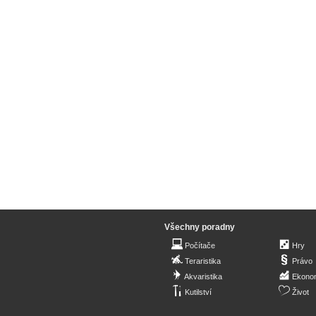
Všechny poradny
Počítače
Hry
Teraristika
Právo
Akvaristika
Ekono
Kutilství
Život