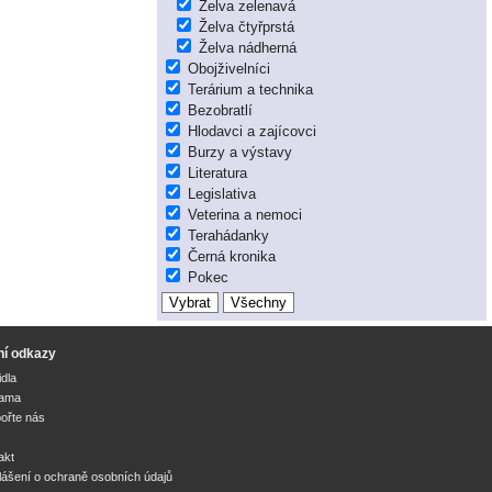
Želva zelenavá
Želva čtyřprstá
Želva nádherná
Obojživelníci
Terárium a technika
Bezobratlí
Hlodavci a zajícovci
Burzy a výstavy
Literatura
Legislativa
Veterina a nemoci
Terahádanky
Černá kronika
Pokec
ní odkazy
idla
lama
ořte nás
akt
lášení o ochraně osobních údajů