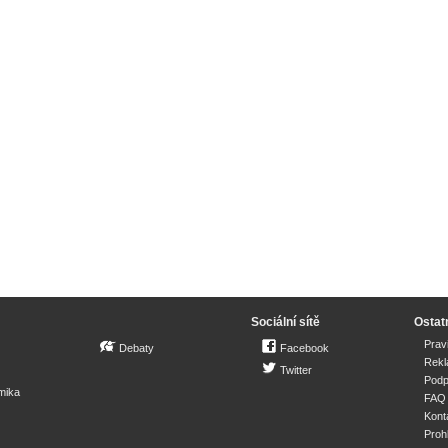
Sociální sítě
Ostat
Prav
Debaty
Facebook
Rek
Twitter
Podp
mika
FAQ
Kont
Proh