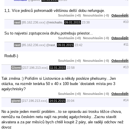
1,1. Více jedinců pohromadě většinou delší dobu nefunguje.
Souhlasím (+0)
Nesouhlasím (-0)
Odpovědět
#10
rast
[85.162.236.xxx]
@
michailo
,
09.01.2015
23:38
Su to najvetsi zqstupcovia druhu,potrebuju priestor...
Souhlasím (+0)
Nesouhlasím (-0)
Odpovědět
#11
rast
[85.162.236.xxx]
@
rast
,
09.01.2015
23:42
RoduB-)
Souhlasím (+0)
Nesouhlasím (-0)
Odpovědět
#13
Glorei
[217.196.213.xxx],
11.01.2015
22:58
Tak změna :) Pořídím si Listovnice a někdy posléze phelsumy...Jen
otázka, na rozměr terárka 50 x 40 x 100 bude ´dostatek místa pro 3
agalychnisky?
Souhlasím (+0)
Nesouhlasím (-0)
Odpovědět
#14
glorei
[217.196.213.xxx],
14.01.2015
20:04
No a jeste jeden menší problém...to se opravdu asi trosku těžce chova,
nemůžu na českém netu najít na prodej agalychnisky...Zacnu stavět
akvatera a za par měsíců bych chtěl koupit 2 páry, ale raději odchov než
dovoz