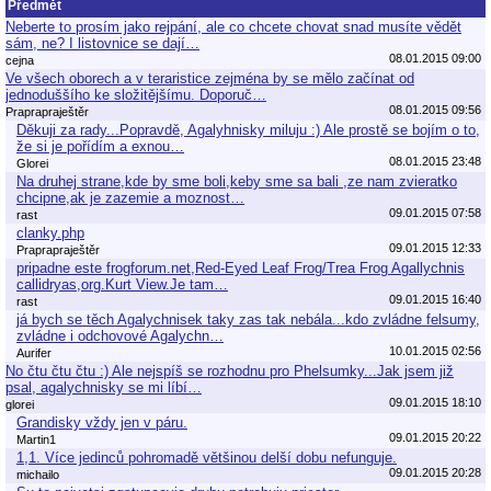
Předmět
Neberte to prosím jako rejpání, ale co chcete chovat snad musíte vědět
sám, ne? I listovnice se dají…
08.01.2015 09:00
cejna
Ve všech oborech a v teraristice zejména by se mělo začínat od
jednoduššího ke složitějšímu. Doporuč…
08.01.2015 09:56
Praprapraještěr
Děkuji za rady...Popravdě, Agalyhnisky miluju :) Ale prostě se bojím o to,
že si je pořídím a exnou…
08.01.2015 23:48
Glorei
Na druhej strane,kde by sme boli,keby sme sa bali ,ze nam zvieratko
chcipne,ak je zazemie a moznost…
09.01.2015 07:58
rast
clanky.php
09.01.2015 12:33
Praprapraještěr
pripadne este frogforum.net,Red-Eyed Leaf Frog/Trea Frog Agallychnis
callidryas,org.Kurt View.Je tam…
09.01.2015 16:40
rast
já bych se těch Agalychnisek taky zas tak nebála...kdo zvládne felsumy,
zvládne i odchovové Agalychn…
10.01.2015 02:56
Aurifer
No čtu čtu čtu :) Ale nejspíš se rozhodnu pro Phelsumky...Jak jsem již
psal, agalychnisky se mi líbí…
09.01.2015 18:10
glorei
Grandisky vždy jen v páru.
09.01.2015 20:22
Martin1
1,1. Více jedinců pohromadě většinou delší dobu nefunguje.
09.01.2015 20:28
michailo