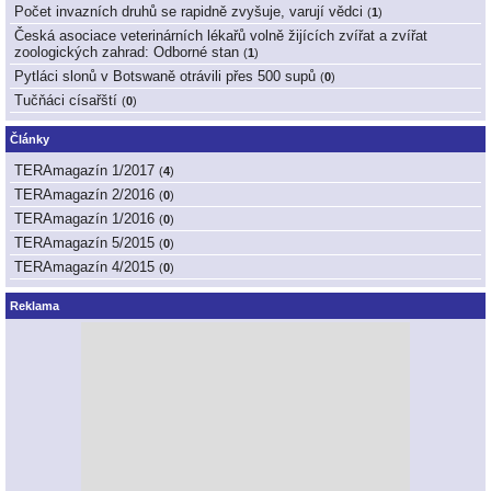
Počet invazních druhů se rapidně zvyšuje, varují vědci
(
1
)
Česká asociace veterinárních lékařů volně žijících zvířat a zvířat
zoologických zahrad: Odborné stan
(
1
)
Pytláci slonů v Botswaně otrávili přes 500 supů
(
0
)
Tučňáci císařští
(
0
)
Články
TERAmagazín 1/2017
(
4
)
TERAmagazín 2/2016
(
0
)
TERAmagazín 1/2016
(
0
)
TERAmagazín 5/2015
(
0
)
TERAmagazín 4/2015
(
0
)
Reklama