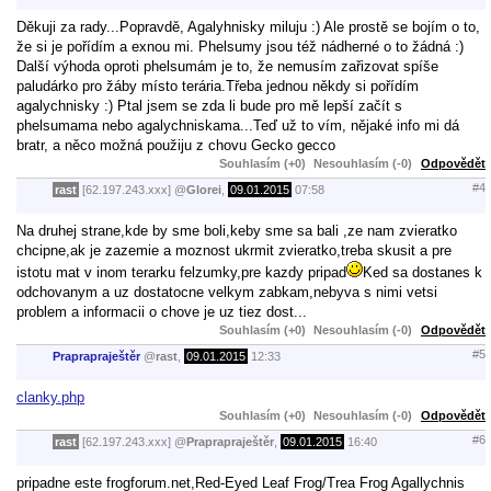
Děkuji za rady...Popravdě, Agalyhnisky miluju :) Ale prostě se bojím o to,
že si je pořídím a exnou mi. Phelsumy jsou též nádherné o to žádná :)
Další výhoda oproti phelsumám je to, že nemusím zařizovat spíše
paludárko pro žáby místo terária.Třeba jednou někdy si pořídím
agalychnisky :) Ptal jsem se zda li bude pro mě lepší začít s
phelsumama nebo agalychniskama...Teď už to vím, nějaké info mi dá
bratr, a něco možná použiju z chovu Gecko gecco
Souhlasím (+0)
Nesouhlasím (-0)
Odpovědět
#4
rast
[62.197.243.xxx]
@
Glorei
,
09.01.2015
07:58
Na druhej strane,kde by sme boli,keby sme sa bali ,ze nam zvieratko
chcipne,ak je zazemie a moznost ukrmit zvieratko,treba skusit a pre
istotu mat v inom terarku felzumky,pre kazdy pripad
Ked sa dostanes k
odchovanym a uz dostatocne velkym zabkam,nebyva s nimi vetsi
problem a informacii o chove je uz tiez dost...
Souhlasím (+0)
Nesouhlasím (-0)
Odpovědět
#5
Praprapraještěr
@
rast
,
09.01.2015
12:33
clanky.php
Souhlasím (+0)
Nesouhlasím (-0)
Odpovědět
#6
rast
[62.197.243.xxx]
@
Praprapraještěr
,
09.01.2015
16:40
pripadne este frogforum.net,Red-Eyed Leaf Frog/Trea Frog Agallychnis