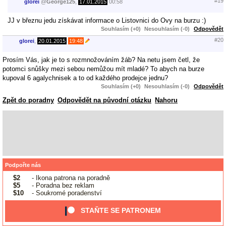
#19
glorei
@
George125
,
17.01.2015
00:58
JJ v březnu jedu získávat informace o Listovnici do Ovy na burzu :)
Souhlasím (+0)
Nesouhlasím (-0)
Odpovědět
#20
glorei
,
20.01.2015
19:48
Prosím Vás, jak je to s rozmnožováním žáb? Na netu jsem četl, že
potomci snůšky mezi sebou nemůžou mít mladé? To abych na burze
kupoval 6 agalychnisek a to od každého prodejce jednu?
Souhlasím (+0)
Nesouhlasím (-0)
Odpovědět
Zpět do poradny
Odpovědět na původní otázku
Nahoru
Podpořte nás
$2
- Ikona patrona na poradně
$5
- Poradna bez reklam
$10
- Soukromé poradenství
STAŇTE SE PATRONEM