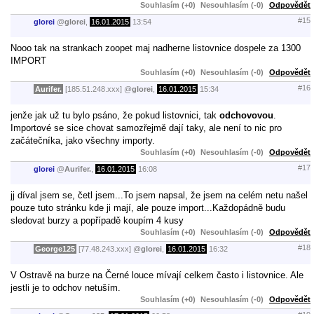
Souhlasím (+0)
Nesouhlasím (-0)
Odpovědět
#15
glorei
@
glorei
,
16.01.2015
13:54
Nooo tak na strankach zoopet maj nadherne listovnice dospele za 1300
IMPORT
Souhlasím (+0)
Nesouhlasím (-0)
Odpovědět
#16
Aurifer.
[185.51.248.xxx]
@
glorei
,
16.01.2015
15:34
jenže jak už tu bylo psáno, že pokud listovnici, tak
odchovovou
.
Importové se sice chovat samozřejmě dají taky, ale není to nic pro
začátečníka, jako všechny importy.
Souhlasím (+0)
Nesouhlasím (-0)
Odpovědět
#17
glorei
@
Aurifer.
,
16.01.2015
16:08
jj díval jsem se, četl jsem...To jsem napsal, že jsem na celém netu našel
pouze tuto stránku kde ji mají, ale pouze import...Každopádně budu
sledovat burzy a popřípadě koupím 4 kusy
Souhlasím (+0)
Nesouhlasím (-0)
Odpovědět
#18
George125
[77.48.243.xxx]
@
glorei
,
16.01.2015
16:32
V Ostravě na burze na Černé louce mívají celkem často i listovnice. Ale
jestli je to odchov netuším.
Souhlasím (+0)
Nesouhlasím (-0)
Odpovědět