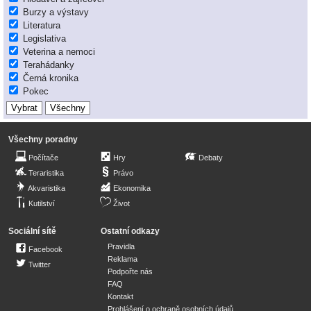
Burzy a výstavy
Literatura
Legislativa
Veterina a nemoci
Terahádanky
Černá kronika
Pokec
Všechny poradny
Počítače
Hry
Debaty
Teraristika
Právo
Akvaristika
Ekonomika
Kutilství
Život
Sociální sítě
Ostatní odkazy
Pravidla
Facebook
Reklama
Twitter
Podpořte nás
FAQ
Kontakt
Prohlášení o ochraně osobních údajů