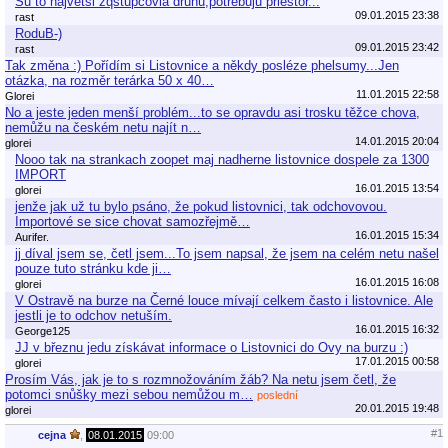
Su to najvetsi zqstupcovia druhu,potrebuju priestor...
09.01.2015 23:38
rast
RoduB-)
09.01.2015 23:42
rast
Tak změna :) Pořídím si Listovnice a někdy posléze phelsumy...Jen
otázka, na rozměr terárka 50 x 40…
11.01.2015 22:58
Glorei
No a jeste jeden menší problém...to se opravdu asi trosku těžce chova,
nemůžu na českém netu najít n…
14.01.2015 20:04
glorei
Nooo tak na strankach zoopet maj nadherne listovnice dospele za 1300
IMPORT
16.01.2015 13:54
glorei
jenže jak už tu bylo psáno, že pokud listovnici, tak odchovovou.
Importové se sice chovat samozřejmě…
16.01.2015 15:34
Aurifer.
jj díval jsem se, četl jsem...To jsem napsal, že jsem na celém netu našel
pouze tuto stránku kde ji…
16.01.2015 16:08
glorei
V Ostravě na burze na Černé louce mívají celkem často i listovnice. Ale
jestli je to odchov netuším.
16.01.2015 16:32
George125
JJ v březnu jedu získávat informace o Listovnici do Ovy na burzu :)
17.01.2015 00:58
glorei
Prosím Vás, jak je to s rozmnožováním žáb? Na netu jsem četl, že
potomci snůšky mezi sebou nemůžou m…
poslední
20.01.2015 19:48
glorei
#1
cejna
,
08.01.2015
09:00