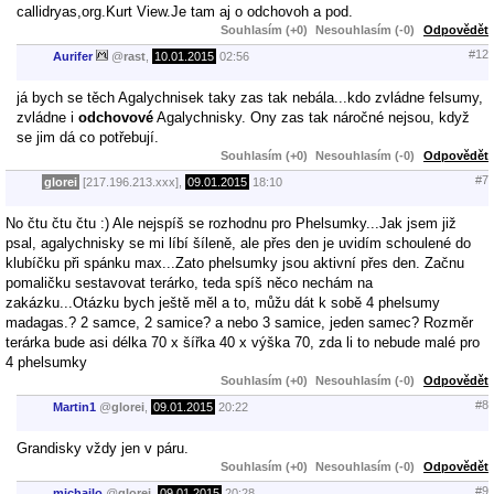
callidryas,org.Kurt View.Je tam aj o odchovoh a pod.
Souhlasím (+0)
Nesouhlasím (-0)
Odpovědět
#12
Aurifer
@
rast
,
10.01.2015
02:56
já bych se těch Agalychnisek taky zas tak nebála...kdo zvládne felsumy,
zvládne i
odchovové
Agalychnisky. Ony zas tak náročné nejsou, když
se jim dá co potřebují.
Souhlasím (+0)
Nesouhlasím (-0)
Odpovědět
#7
glorei
[217.196.213.xxx],
09.01.2015
18:10
No čtu čtu čtu :) Ale nejspíš se rozhodnu pro Phelsumky...Jak jsem již
psal, agalychnisky se mi líbí šíleně, ale přes den je uvidím schoulené do
klubíčku při spánku max...Zato phelsumky jsou aktivní přes den. Začnu
pomaličku sestavovat terárko, teda spíš něco nechám na
zakázku...Otázku bych ještě měl a to, můžu dát k sobě 4 phelsumy
madagas.? 2 samce, 2 samice? a nebo 3 samice, jeden samec? Rozměr
terárka bude asi délka 70 x šířka 40 x výška 70, zda li to nebude malé pro
4 phelsumky
Souhlasím (+0)
Nesouhlasím (-0)
Odpovědět
#8
Martin1
@
glorei
,
09.01.2015
20:22
Grandisky vždy jen v páru.
Souhlasím (+0)
Nesouhlasím (-0)
Odpovědět
#9
michailo
@
glorei
,
09.01.2015
20:28