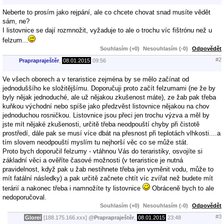
Neberte to prosím jako rejpání, ale co chcete chovat snad musíte vědět
sám, ne?
I listovnice se dají rozmnožit, vyžaduje to ale o trochu víc fištrónu než u
felzum...
Souhlasím (+0)
Nesouhlasím (-0)
Odpovědět
#2
Praprapraještěr
,
08.01.2015
09:56
Ve všech oborech a v teraristice zejména by se mělo začínat od
jednoduššího ke složitějšímu. Doporučuji proto začít felzumami (ne že by
byly nějak jednoduché, ale už nějakou zkušenost máte), ze žab pak třeba
kuňkou východní nebo spíše jako předzvěst listovnice nějakou na chov
jednoduchou rosničkou. Listovnice jsou přeci jen trochu výzva a měl by
jste mít nějaké zkušenosti, určitě třeba neodpouští chyby při čistotě
prostředí, dále pak se musí více dbát na přesnost při teplotách vlhkosti....a
tím slovem neodpouští myslím tu nejhorší věc co se může stát.
Proto bych doporučil felzumy - vtáhnou Vás do teraristiky, osvojíte si
základní věci a ověříte časové možnosti (v teraristice je nutná
pravidelnost, když pak u žab nestihnete třeba jen vyměnit vodu, může to
mít fatální následky) a pak určitě začnete chtít víc zvířat než budete mít
terárií a nakonec třeba i namnožíte ty listovnice
Obráceně bych to ale
nedoporučoval.
Souhlasím (+0)
Nesouhlasím (-0)
Odpovědět
#3
Glorei
[188.175.166.xxx]
@
Praprapraještěr
,
08.01.2015
23:48