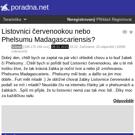
poradna.net
Neregistrovaný
Přihlásit
Registrovat
Listovnici červenookou nebo
Phelsumu Madagascariensis?
Glorei
[188.175.166.xxx],
08.01.2015
03:22
,
Začínáme
, 20 odpovědí (10599
zobrazení)
Dobrý den, chtěl bych se zeptat na pár věcí ohledně chovu a to buď žabek
či Phelsumy...Chtěl bych si pořídit buď Listovnici červenookou, ale u té mě
trošku štve, že tak krásná žabka je noční tvor a nebo již zmiňovanou
Phelsumu Madagascariens...Phelsumy měl bratr, a dařilo se jim moc
dobře...Furt měli mladé :) Je obtížné chovat žabky Listovnice červenooké a
podaří se mít i mladé? Neustále čtu na internetu články jak o phelsumách a
žabkách...Spíš mi příjde, že tu listovnici nemá zas tak moc lidí...Díky moc
za každičkou radu
Odpovědět