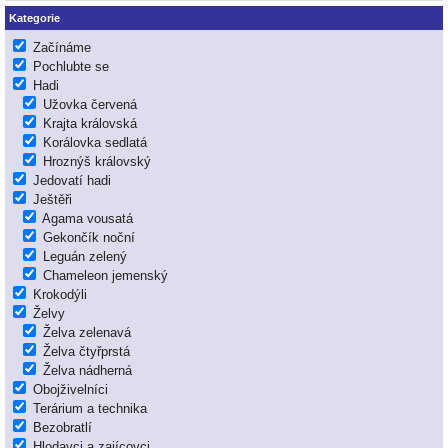
Kategorie
Začínáme
Pochlubte se
Hadi
Užovka červená
Krajta královská
Korálovka sedlatá
Hroznýš královský
Jedovatí hadi
Ještěři
Agama vousatá
Gekončík noční
Leguán zelený
Chameleon jemenský
Krokodýli
Želvy
Želva zelenavá
Želva čtyřprstá
Želva nádherná
Obojživelníci
Terárium a technika
Bezobratlí
Hlodavci a zajícovci