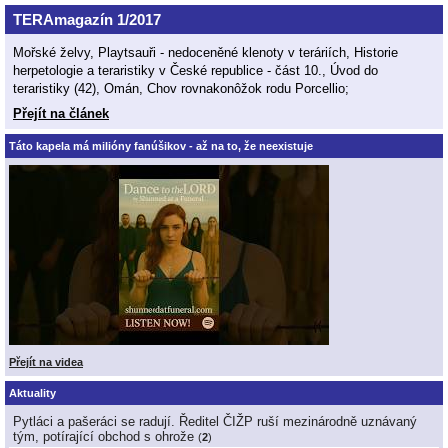
TERAmagazín 1/2017
Mořské želvy, Playtsauři - nedoceněné klenoty v teráriích, Historie
herpetologie a teraristiky v České republice - část 10., Úvod do
teraristiky (42), Omán, Chov rovnakonôžok rodu Porcellio;
Přejít na článek
Táto kapela má milióny fanúšikov - až na to, že neexistuje
Přejít na videa
Aktuality
Pytláci a pašeráci se radují. Ředitel ČIŽP ruší mezinárodně uznávaný
tým, potírající obchod s ohrože
(
2
)