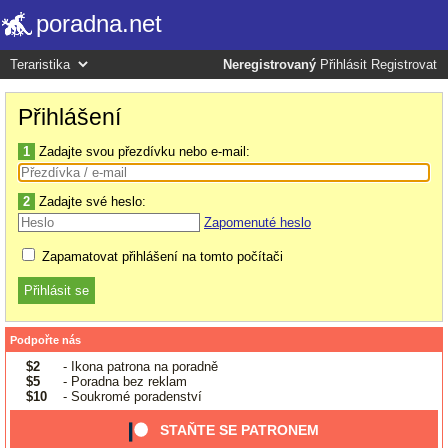
poradna.net
Neregistrovaný
Přihlásit
Registrovat
Přihlášení
1
Zadajte svou přezdívku nebo e-mail:
2
Zadajte své heslo:
Zapomenuté heslo
Zapamatovat přihlášení na tomto počítači
Podpořte nás
$2
- Ikona patrona na poradně
$5
- Poradna bez reklam
$10
- Soukromé poradenství
STAŇTE SE PATRONEM