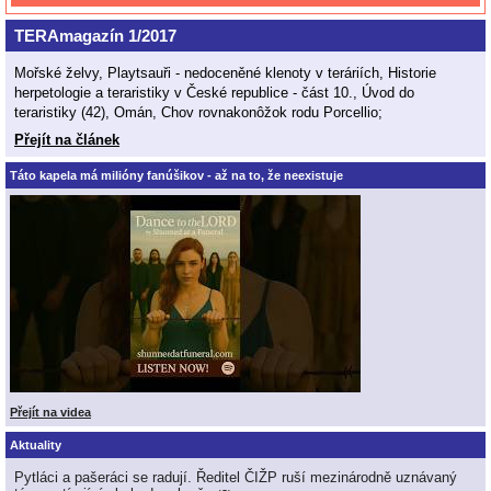
TERAmagazín 1/2017
Mořské želvy, Playtsauři - nedoceněné klenoty v teráriích, Historie
herpetologie a teraristiky v České republice - část 10., Úvod do
teraristiky (42), Omán, Chov rovnakonôžok rodu Porcellio;
Přejít na článek
Táto kapela má milióny fanúšikov - až na to, že neexistuje
Přejít na videa
Aktuality
Pytláci a pašeráci se radují. Ředitel ČIŽP ruší mezinárodně uznávaný