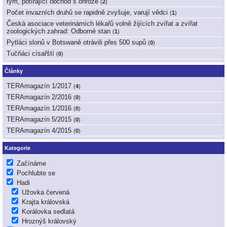
tým, potírající obchod s ohrože
(
2
)
Počet invazních druhů se rapidně zvyšuje, varují vědci
(
1
)
Česká asociace veterinárních lékařů volně žijících zvířat a zvířat
zoologických zahrad: Odborné stan
(
1
)
Pytláci slonů v Botswaně otrávili přes 500 supů
(
0
)
Tučňáci císařští
(
0
)
Články
TERAmagazín 1/2017
(
4
)
TERAmagazín 2/2016
(
0
)
TERAmagazín 1/2016
(
0
)
TERAmagazín 5/2015
(
0
)
TERAmagazín 4/2015
(
0
)
Kategorie
Začínáme
Pochlubte se
Hadi
Užovka červená
Krajta královská
Korálovka sedlatá
Hroznýš královský