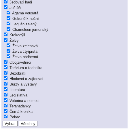
Jedovatí hadi
Ještěři
Agama vousatá
Gekončík noční
Leguán zelený
Chameleon jemenský
Krokodýli
Želvy
Želva zelenavá
Želva čtyřprstá
Želva nádherná
Obojživelníci
Terárium a technika
Bezobratlí
Hlodavci a zajícovci
Burzy a výstavy
Literatura
Legislativa
Veterina a nemoci
Terahádanky
Černá kronika
Pokec