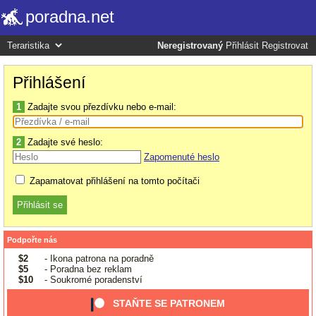
poradna.net
Neregistrovaný
Přihlásit
Registrovat
Přihlášení
1
Zadajte svou přezdívku nebo e-mail:
2
Zadajte své heslo:
Zapomenuté heslo
Zapamatovat přihlášení na tomto počítači
Podpořte nás
$2
- Ikona patrona na poradně
$5
- Poradna bez reklam
$10
- Soukromé poradenství
STAŇTE SE PATRONEM