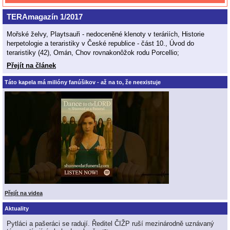
TERAmagazín 1/2017
Mořské želvy, Playtsauři - nedoceněné klenoty v teráriích, Historie
herpetologie a teraristiky v České republice - část 10., Úvod do
teraristiky (42), Omán, Chov rovnakonôžok rodu Porcellio;
Přejít na článek
Táto kapela má milióny fanúšikov - až na to, že neexistuje
Přejít na videa
Aktuality
Pytláci a pašeráci se radují. Ředitel ČIŽP ruší mezinárodně uznávaný