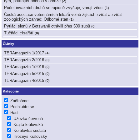
tým, potírající obchod s ohrože
(
2
)
Počet invazních druhů se rapidně zvyšuje, varují vědci
(
1
)
Česká asociace veterinárních lékařů volně žijících zvířat a zvířat
zoologických zahrad: Odborné stan
(
1
)
Pytláci slonů v Botswaně otrávili přes 500 supů
(
0
)
Tučňáci císařští
(
0
)
Články
TERAmagazín 1/2017
(
4
)
TERAmagazín 2/2016
(
0
)
TERAmagazín 1/2016
(
0
)
TERAmagazín 5/2015
(
0
)
TERAmagazín 4/2015
(
0
)
Kategorie
Začínáme
Pochlubte se
Hadi
Užovka červená
Krajta královská
Korálovka sedlatá
Hroznýš královský