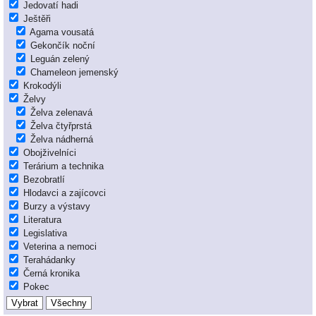
Jedovatí hadi
Ještěři
Agama vousatá
Gekončík noční
Leguán zelený
Chameleon jemenský
Krokodýli
Želvy
Želva zelenavá
Želva čtyřprstá
Želva nádherná
Obojživelníci
Terárium a technika
Bezobratlí
Hlodavci a zajícovci
Burzy a výstavy
Literatura
Legislativa
Veterina a nemoci
Terahádanky
Černá kronika
Pokec