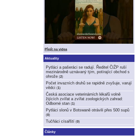
Přejít na videa
Aktuality
Pytláci a pašeráci se radují. Ředitel ČIŽP ruší
mezinárodně uznávaný tým, potírající obchod s
ohrože
(
2
)
Počet invazních druhů se rapidně zvyšuje, varují
vědci
(
1
)
Česká asociace veterinárních lékařů volně
žijících zvířat a zvířat zoologických zahrad:
Odborné stan
(
1
)
Pytláci slonů v Botswaně otrávili přes 500 supů
(
0
)
Tučňáci císařští
(
0
)
Články