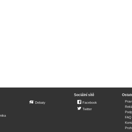
Sociální sítě
Ostat
Prav
Debaty
Facebook
Rek
Twitter
Podp
mika
FAQ
Kont
Proh