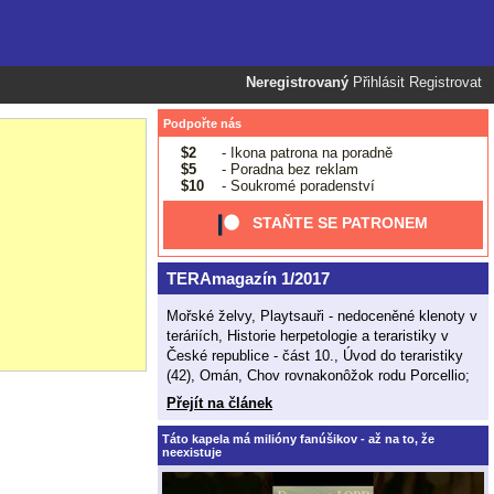
Neregistrovaný
Přihlásit
Registrovat
Podpořte nás
$2
- Ikona patrona na poradně
$5
- Poradna bez reklam
$10
- Soukromé poradenství
STAŇTE SE PATRONEM
TERAmagazín 1/2017
Mořské želvy, Playtsauři - nedoceněné klenoty v
teráriích, Historie herpetologie a teraristiky v
České republice - část 10., Úvod do teraristiky
(42), Omán, Chov rovnakonôžok rodu Porcellio;
Přejít na článek
Táto kapela má milióny fanúšikov - až na to, že
neexistuje