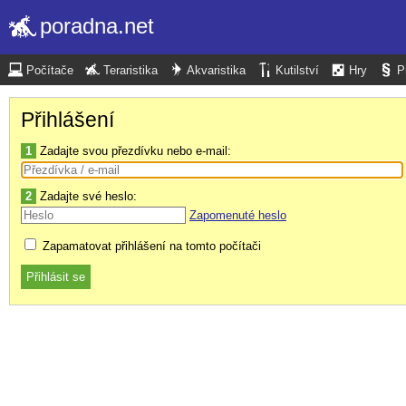
poradna.net
Počítače
Teraristika
Akvaristika
Kutilství
Hry
P
Přihlášení
1
Zadajte svou přezdívku nebo e-mail:
2
Zadajte své heslo:
Zapomenuté heslo
Zapamatovat přihlášení na tomto počítači