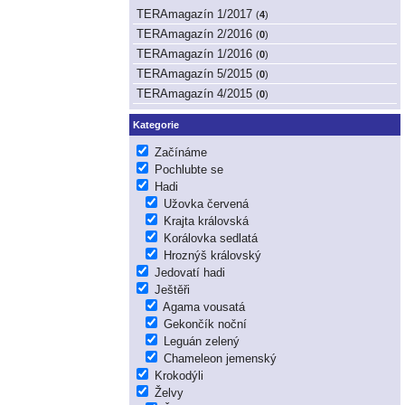
TERAmagazín 1/2017
(
4
)
TERAmagazín 2/2016
(
0
)
TERAmagazín 1/2016
(
0
)
TERAmagazín 5/2015
(
0
)
TERAmagazín 4/2015
(
0
)
Kategorie
Začínáme
Pochlubte se
Hadi
Užovka červená
Krajta královská
Korálovka sedlatá
Hroznýš královský
Jedovatí hadi
Ještěři
Agama vousatá
Gekončík noční
Leguán zelený
Chameleon jemenský
Krokodýli
Želvy