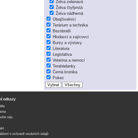
Želva zelenavá
Želva čtyřprstá
Želva nádherná
Obojživelníci
Terárium a technika
Bezobratlí
Hlodavci a zajícovci
Burzy a výstavy
Literatura
Legislativa
Veterina a nemoci
Terahádanky
Černá kronika
Pokec
ní odkazy
idla
lama
ořte nás
akt
lášení o ochraně osobních údajů