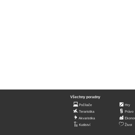
Všechny poradny
Počítače
Hry
Teraristika
Právo
Akvaristika
Ekono
Kutilství
Život