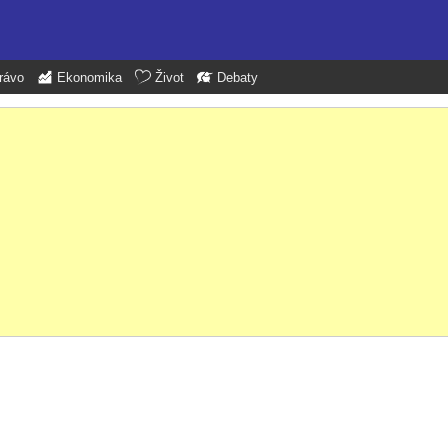
rávo
Ekonomika
Život
Debaty