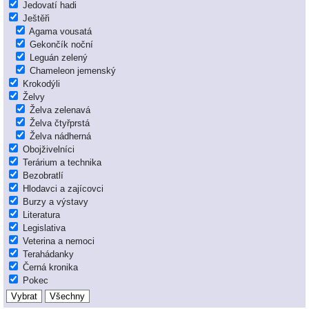
Jedovatí hadi
Ještěři
Agama vousatá
Gekončík noční
Leguán zelený
Chameleon jemenský
Krokodýli
Želvy
Želva zelenavá
Želva čtyřprstá
Želva nádherná
Obojživelníci
Terárium a technika
Bezobratlí
Hlodavci a zajícovci
Burzy a výstavy
Literatura
Legislativa
Veterina a nemoci
Terahádanky
Černá kronika
Pokec