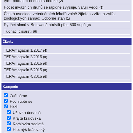
tým, potírající obchod s ohrože
(
2
)
Počet invazních druhů se rapidně zvyšuje, varují vědci
(
1
)
Česká asociace veterinárních lékařů volně žijících zvířat a zvířat
zoologických zahrad: Odborné stan
(
1
)
Pytláci slonů v Botswaně otrávili přes 500 supů
(
0
)
Tučňáci císařští
(
0
)
Články
TERAmagazín 1/2017
(
4
)
TERAmagazín 2/2016
(
0
)
TERAmagazín 1/2016
(
0
)
TERAmagazín 5/2015
(
0
)
TERAmagazín 4/2015
(
0
)
Kategorie
Začínáme
Pochlubte se
Hadi
Užovka červená
Krajta královská
Korálovka sedlatá
Hroznýš královský