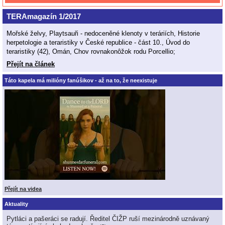
TERAmagazín 1/2017
Mořské želvy, Playtsauři - nedoceněné klenoty v teráriích, Historie
herpetologie a teraristiky v České republice - část 10., Úvod do
teraristiky (42), Omán, Chov rovnakonôžok rodu Porcellio;
Přejít na článek
Táto kapela má milióny fanúšikov - až na to, že neexistuje
Přejít na videa
Aktuality
Pytláci a pašeráci se radují. Ředitel ČIŽP ruší mezinárodně uznávaný