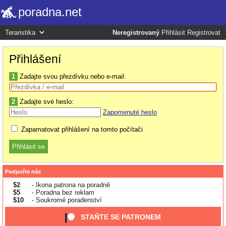
poradna.net
Neregistrovaný
Přihlásit
Registrovat
Přihlášení
1
Zadajte svou přezdívku nebo e-mail:
2
Zadajte své heslo:
Zapomenuté heslo
Zapamatovat přihlášení na tomto počítači
Podpořte nás
$2
- Ikona patrona na poradně
$5
- Poradna bez reklam
$10
- Soukromé poradenství
STAŇTE SE PATRONEM