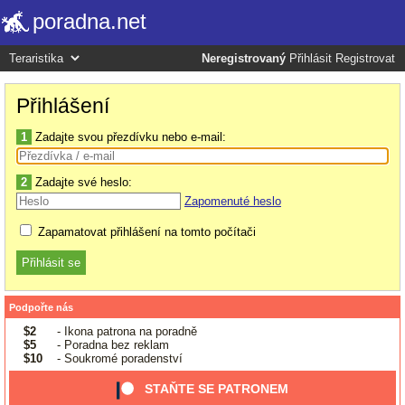
poradna.net
Neregistrovaný
Přihlásit
Registrovat
Přihlášení
1
Zadajte svou přezdívku nebo e-mail:
2
Zadajte své heslo:
Zapomenuté heslo
Zapamatovat přihlášení na tomto počítači
Podpořte nás
$2
- Ikona patrona na poradně
$5
- Poradna bez reklam
$10
- Soukromé poradenství
STAŇTE SE PATRONEM