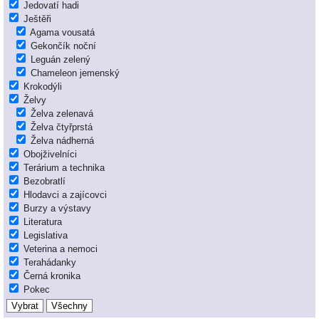
Jedovatí hadi
Ještěři
Agama vousatá
Gekončík noční
Leguán zelený
Chameleon jemenský
Krokodýli
Želvy
Želva zelenavá
Želva čtyřprstá
Želva nádherná
Obojživelníci
Terárium a technika
Bezobratlí
Hlodavci a zajícovci
Burzy a výstavy
Literatura
Legislativa
Veterina a nemoci
Terahádanky
Černá kronika
Pokec