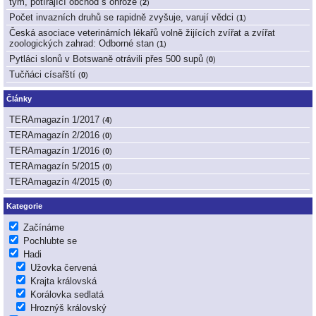
tým, potírající obchod s ohrože
(
2
)
Počet invazních druhů se rapidně zvyšuje, varují vědci
(
1
)
Česká asociace veterinárních lékařů volně žijících zvířat a zvířat
zoologických zahrad: Odborné stan
(
1
)
Pytláci slonů v Botswaně otrávili přes 500 supů
(
0
)
Tučňáci císařští
(
0
)
Články
TERAmagazín 1/2017
(
4
)
TERAmagazín 2/2016
(
0
)
TERAmagazín 1/2016
(
0
)
TERAmagazín 5/2015
(
0
)
TERAmagazín 4/2015
(
0
)
Kategorie
Začínáme
Pochlubte se
Hadi
Užovka červená
Krajta královská
Korálovka sedlatá
Hroznýš královský