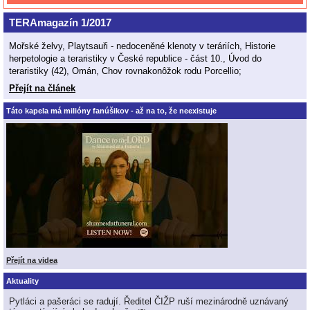
TERAmagazín 1/2017
Mořské želvy, Playtsauři - nedoceněné klenoty v teráriích, Historie
herpetologie a teraristiky v České republice - část 10., Úvod do
teraristiky (42), Omán, Chov rovnakonôžok rodu Porcellio;
Přejít na článek
Táto kapela má milióny fanúšikov - až na to, že neexistuje
Přejít na videa
Aktuality
Pytláci a pašeráci se radují. Ředitel ČIŽP ruší mezinárodně uznávaný