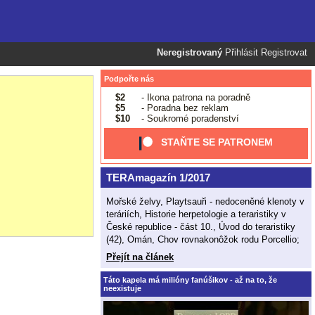
Neregistrovaný
Přihlásit
Registrovat
Podpořte nás
$2
- Ikona patrona na poradně
$5
- Poradna bez reklam
$10
- Soukromé poradenství
STAŇTE SE PATRONEM
TERAmagazín 1/2017
Mořské želvy, Playtsauři - nedoceněné klenoty v
teráriích, Historie herpetologie a teraristiky v
České republice - část 10., Úvod do teraristiky
(42), Omán, Chov rovnakonôžok rodu Porcellio;
Přejít na článek
Táto kapela má milióny fanúšikov - až na to, že
neexistuje