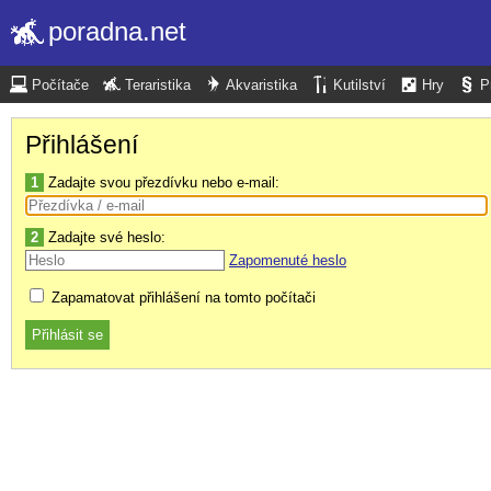
poradna.net
Počítače
Teraristika
Akvaristika
Kutilství
Hry
P
Přihlášení
1
Zadajte svou přezdívku nebo e-mail:
2
Zadajte své heslo:
Zapomenuté heslo
Zapamatovat přihlášení na tomto počítači