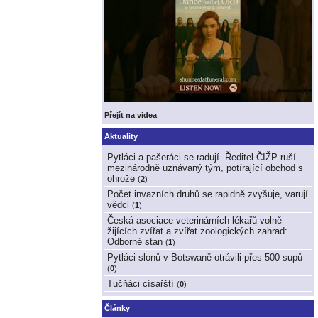
Přejít na videa
Aktuality
Pytláci a pašeráci se radují. Ředitel ČIŽP ruší
mezinárodně uznávaný tým, potírající obchod s
ohrože
(
2
)
Počet invazních druhů se rapidně zvyšuje, varují
vědci
(
1
)
Česká asociace veterinárních lékařů volně
žijících zvířat a zvířat zoologických zahrad:
Odborné stan
(
1
)
Pytláci slonů v Botswaně otrávili přes 500 supů
(
0
)
Tučňáci císařští
(
0
)
Články