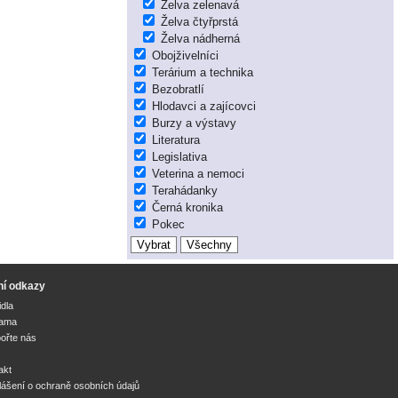
Želva zelenavá
Želva čtyřprstá
Želva nádherná
Obojživelníci
Terárium a technika
Bezobratlí
Hlodavci a zajícovci
Burzy a výstavy
Literatura
Legislativa
Veterina a nemoci
Terahádanky
Černá kronika
Pokec
ní odkazy
idla
lama
ořte nás
akt
lášení o ochraně osobních údajů