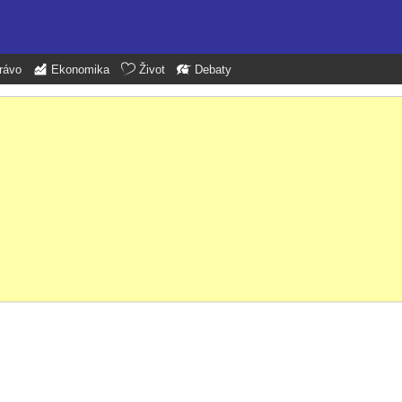
rávo
Ekonomika
Život
Debaty