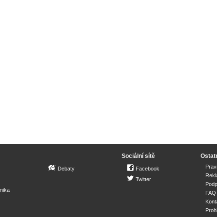
Sociální sítě
Ostat
Prav
Debaty
Facebook
Rek
Twitter
Podp
mika
FAQ
Kont
Proh