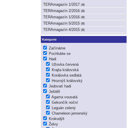
TERAmagazín 1/2017
(
4
)
TERAmagazín 2/2016
(
0
)
TERAmagazín 1/2016
(
0
)
TERAmagazín 5/2015
(
0
)
TERAmagazín 4/2015
(
0
)
Kategorie
Začínáme
Pochlubte se
Hadi
Užovka červená
Krajta královská
Korálovka sedlatá
Hroznýš královský
Jedovatí hadi
Ještěři
Agama vousatá
Gekončík noční
Leguán zelený
Chameleon jemenský
Krokodýli
Želvy