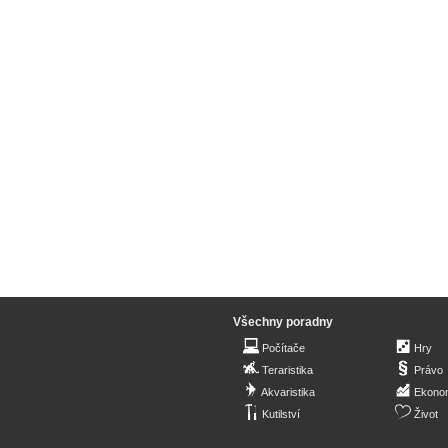
Všechny poradny
Počítače
Hry
Teraristika
Právo
Akvaristika
Ekono
Kutilství
Život