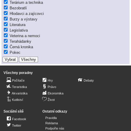
Terárium a technika
Bezobratlí
Hlodavci a zajícovci
Burzy a výstavy
Literatura
Legislativa
Veterina a nemoci
Terahádanky
Černá kronika
Pokec
Všechny poradny
Počítače
Hry
Debaty
Teraristika
Právo
Akvaristika
Ekonomika
Kutilství
Život
Sociální sítě
Ostatní odkazy
Pravidla
Facebook
Reklama
Twitter
Podpořte nás