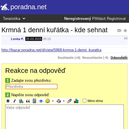
poradna.net
Neregistrovaný
Přihlásit
Registrovat
Krmná 1 denní kuřátka - kde sehnat
#3
Lenka P.
,
25.03.2015
09:19
http://bazar.poradna.net/d/view/5968-krmna-1-denni -kuratka
Souhlasím (+0)
Nesouhlasím (-0)
Odpovědět
Reakce na odpověď
1
Zadajte svou přezdívku:
2
Napište svou odpověď:
Mimo téma