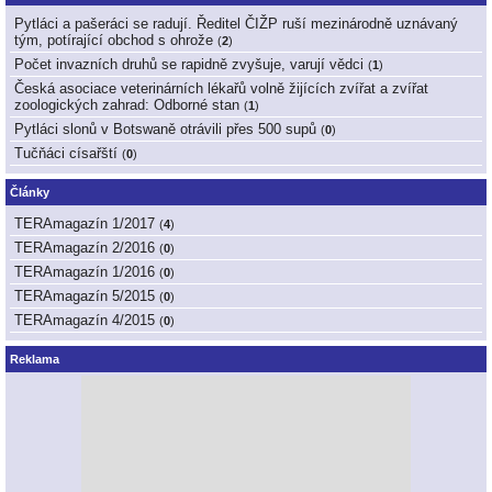
Pytláci a pašeráci se radují. Ředitel ČIŽP ruší mezinárodně uznávaný
tým, potírající obchod s ohrože
(
2
)
Počet invazních druhů se rapidně zvyšuje, varují vědci
(
1
)
Česká asociace veterinárních lékařů volně žijících zvířat a zvířat
zoologických zahrad: Odborné stan
(
1
)
Pytláci slonů v Botswaně otrávili přes 500 supů
(
0
)
Tučňáci císařští
(
0
)
Články
TERAmagazín 1/2017
(
4
)
TERAmagazín 2/2016
(
0
)
TERAmagazín 1/2016
(
0
)
TERAmagazín 5/2015
(
0
)
TERAmagazín 4/2015
(
0
)
Reklama