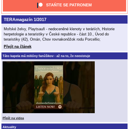
STAŇTE SE PATRONEM
TERAmagazín 1/2017
Mořské želvy, Playtsauři - nedoceněné klenoty v teráriích, Historie
herpetologie a teraristiky v České republice - část 10., Úvod do
teraristiky (42), Omán, Chov rovnakonôžok rodu Porcellio;
Přejít na článek
Táto kapela má milióny fanúšikov - až na to, že neexistuje
Přejít na videa
Aktuality