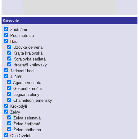
Kategorie
Začínáme
Pochlubte se
Hadi
Užovka červená
Krajta královská
Korálovka sedlatá
Hroznýš královský
Jedovatí hadi
Ještěři
Agama vousatá
Gekončík noční
Leguán zelený
Chameleon jemenský
Krokodýli
Želvy
Želva zelenavá
Želva čtyřprstá
Želva nádherná
Obojživelníci