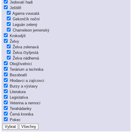
Jedovatí hadi
Ještěři
Agama vousatá
Gekončík noční
Leguán zelený
Chameleon jemenský
Krokodýli
Želvy
Želva zelenavá
Želva čtyřprstá
Želva nádherná
Obojživelníci
Terárium a technika
Bezobratlí
Hlodavci a zajícovci
Burzy a výstavy
Literatura
Legislativa
Veterina a nemoci
Terahádanky
Černá kronika
Pokec