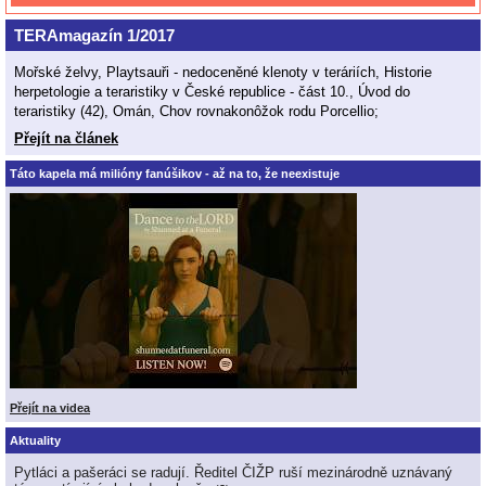
TERAmagazín 1/2017
Mořské želvy, Playtsauři - nedoceněné klenoty v teráriích, Historie
herpetologie a teraristiky v České republice - část 10., Úvod do
teraristiky (42), Omán, Chov rovnakonôžok rodu Porcellio;
Přejít na článek
Táto kapela má milióny fanúšikov - až na to, že neexistuje
Přejít na videa
Aktuality
Pytláci a pašeráci se radují. Ředitel ČIŽP ruší mezinárodně uznávaný