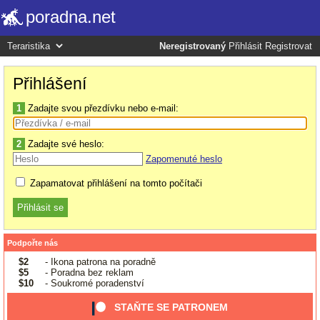
poradna.net
Neregistrovaný
Přihlásit
Registrovat
Přihlášení
1
Zadajte svou přezdívku nebo e-mail:
2
Zadajte své heslo:
Zapomenuté heslo
Zapamatovat přihlášení na tomto počítači
Podpořte nás
$2
- Ikona patrona na poradně
$5
- Poradna bez reklam
$10
- Soukromé poradenství
STAŇTE SE PATRONEM