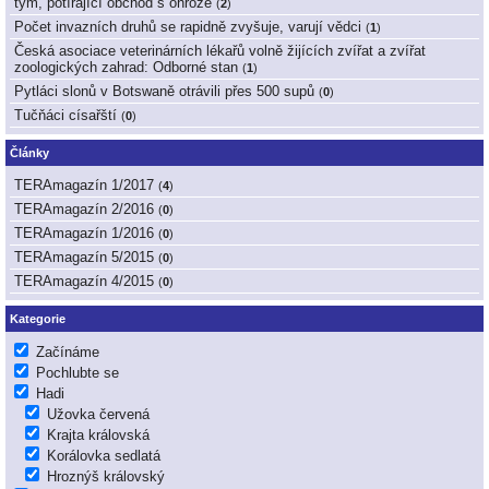
tým, potírající obchod s ohrože
(
2
)
Počet invazních druhů se rapidně zvyšuje, varují vědci
(
1
)
Česká asociace veterinárních lékařů volně žijících zvířat a zvířat
zoologických zahrad: Odborné stan
(
1
)
Pytláci slonů v Botswaně otrávili přes 500 supů
(
0
)
Tučňáci císařští
(
0
)
Články
TERAmagazín 1/2017
(
4
)
TERAmagazín 2/2016
(
0
)
TERAmagazín 1/2016
(
0
)
TERAmagazín 5/2015
(
0
)
TERAmagazín 4/2015
(
0
)
Kategorie
Začínáme
Pochlubte se
Hadi
Užovka červená
Krajta královská
Korálovka sedlatá
Hroznýš královský