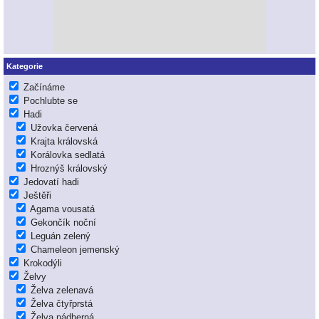
Kategorie
Začínáme
Pochlubte se
Hadi
Užovka červená
Krajta královská
Korálovka sedlatá
Hroznýš královský
Jedovatí hadi
Ještěři
Agama vousatá
Gekončík noční
Leguán zelený
Chameleon jemenský
Krokodýli
Želvy
Želva zelenavá
Želva čtyřprstá
Želva nádherná