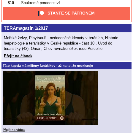
$10
- Soukromé poradenství
STAŇTE SE PATRONEM
TERAmagazín 1/2017
Mořské želvy, Playtsauři - nedoceněné klenoty v teráriích, Historie
herpetologie a teraristiky v České republice - část 10., Úvod do
teraristiky (42), Omán, Chov rovnakonôžok rodu Porcellio;
Přejít na článek
Táto kapela má milióny fanúšikov - až na to, že neexistuje
Přejít na videa