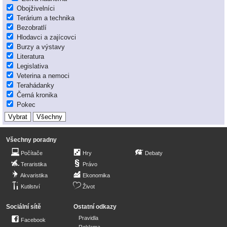
Obojživelníci
Terárium a technika
Bezobratlí
Hlodavci a zajícovci
Burzy a výstavy
Literatura
Legislativa
Veterina a nemoci
Terahádanky
Černá kronika
Pokec
Všechny poradny
Počítače
Hry
Debaty
Teraristika
Právo
Akvaristika
Ekonomika
Kutilství
Život
Sociální sítě
Ostatní odkazy
Pravidla
Facebook