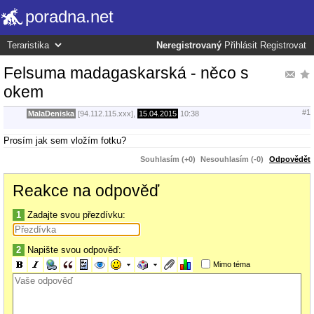
poradna.net
Neregistrovaný
Přihlásit
Registrovat
Felsuma madagaskarská - něco s
okem
#1
MalaDeniska
[94.112.115.xxx],
15.04.2015
10:38
Prosím jak sem vložím fotku?
Souhlasím (+0)
Nesouhlasím (-0)
Odpovědět
Reakce na odpověď
1
Zadajte svou přezdívku:
2
Napište svou odpověď:
Mimo téma