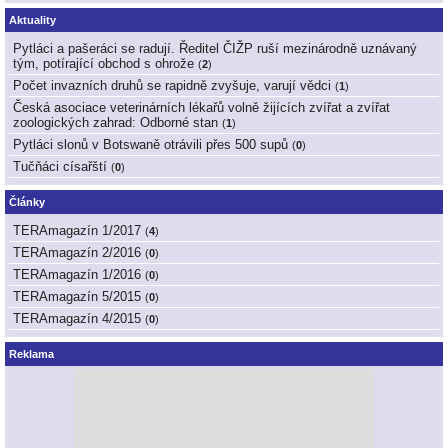
Aktuality
Pytláci a pašeráci se radují. Ředitel ČIŽP ruší mezinárodně uznávaný
tým, potírající obchod s ohrože
(
2
)
Počet invazních druhů se rapidně zvyšuje, varují vědci
(
1
)
Česká asociace veterinárních lékařů volně žijících zvířat a zvířat
zoologických zahrad: Odborné stan
(
1
)
Pytláci slonů v Botswaně otrávili přes 500 supů
(
0
)
Tučňáci císařští
(
0
)
Články
TERAmagazín 1/2017
(
4
)
TERAmagazín 2/2016
(
0
)
TERAmagazín 1/2016
(
0
)
TERAmagazín 5/2015
(
0
)
TERAmagazín 4/2015
(
0
)
Reklama