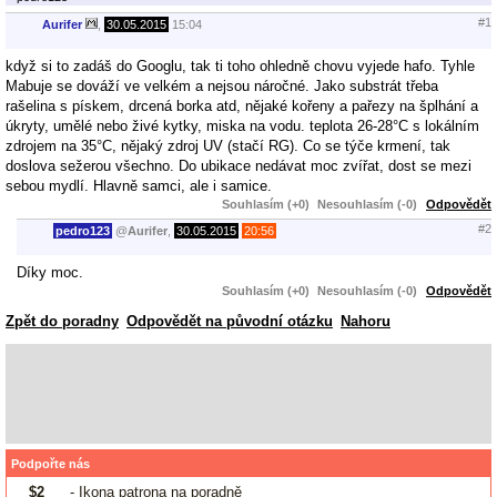
#1
Aurifer
,
30.05.2015
15:04
když si to zadáš do Googlu, tak ti toho ohledně chovu vyjede hafo. Tyhle
Mabuje se dováží ve velkém a nejsou náročné. Jako substrát třeba
rašelina s pískem, drcená borka atd, nějaké kořeny a pařezy na šplhání a
úkryty, umělé nebo živé kytky, miska na vodu. teplota 26-28°C s lokálním
zdrojem na 35°C, nějaký zdroj UV (stačí RG). Co se týče krmení, tak
doslova sežerou všechno. Do ubikace nedávat moc zvířat, dost se mezi
sebou mydlí. Hlavně samci, ale i samice.
Souhlasím (+0)
Nesouhlasím (-0)
Odpovědět
#2
pedro123
@
Aurifer
,
30.05.2015
20:56
Díky moc.
Souhlasím (+0)
Nesouhlasím (-0)
Odpovědět
Zpět do poradny
Odpovědět na původní otázku
Nahoru
Podpořte nás
$2
- Ikona patrona na poradně