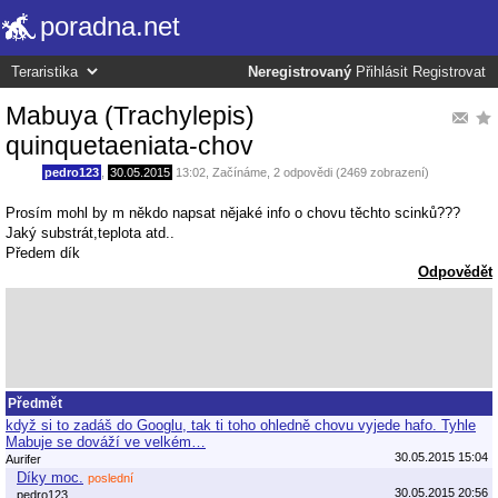
poradna.net
Neregistrovaný
Přihlásit
Registrovat
Mabuya (Trachylepis)
quinquetaeniata-chov
pedro123
,
30.05.2015
13:02
,
Začínáme
, 2 odpovědi (2469 zobrazení)
Prosím mohl by m někdo napsat nějaké info o chovu těchto scinků???
Jaký substrát,teplota atd..
Předem dík
Odpovědět
Předmět
když si to zadáš do Googlu, tak ti toho ohledně chovu vyjede hafo. Tyhle
Mabuje se dováží ve velkém…
30.05.2015 15:04
Aurifer
Díky moc.
poslední
30.05.2015 20:56
pedro123