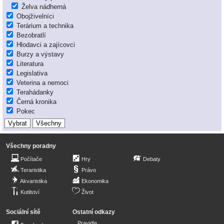
Želva nádherná
Obojživelníci
Terárium a technika
Bezobratlí
Hlodavci a zajícovci
Burzy a výstavy
Literatura
Legislativa
Veterina a nemoci
Terahádanky
Černá kronika
Pokec
Všechny poradny
Počítače
Hry
Debaty
Teraristika
Právo
Akvaristika
Ekonomika
Kutilství
Život
Sociální sítě
Ostatní odkazy
Pravidla