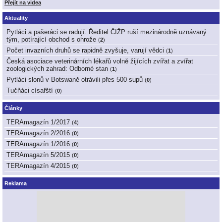
Přejít na videa
Aktuality
Pytláci a pašeráci se radují. Ředitel ČIŽP ruší mezinárodně uznávaný
tým, potírající obchod s ohrože
(
2
)
Počet invazních druhů se rapidně zvyšuje, varují vědci
(
1
)
Česká asociace veterinárních lékařů volně žijících zvířat a zvířat
zoologických zahrad: Odborné stan
(
1
)
Pytláci slonů v Botswaně otrávili přes 500 supů
(
0
)
Tučňáci císařští
(
0
)
Články
TERAmagazín 1/2017
(
4
)
TERAmagazín 2/2016
(
0
)
TERAmagazín 1/2016
(
0
)
TERAmagazín 5/2015
(
0
)
TERAmagazín 4/2015
(
0
)
Reklama