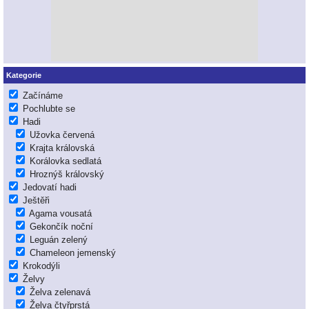
Kategorie
Začínáme
Pochlubte se
Hadi
Užovka červená
Krajta královská
Korálovka sedlatá
Hroznýš královský
Jedovatí hadi
Ještěři
Agama vousatá
Gekončík noční
Leguán zelený
Chameleon jemenský
Krokodýli
Želvy
Želva zelenavá
Želva čtyřprstá