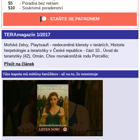
$5
- Poradna bez reklam
$10
- Soukromé poradenství
STAŇTE SE PATRONEM
TERAmagazín 1/2017
Mořské želvy, Playtsauři - nedoceněné klenoty v teráriích, Historie
herpetologie a teraristiky v České republice - část 10., Úvod do
teraristiky (42), Omán, Chov rovnakonôžok rodu Porcellio;
Přejít na článek
Táto kapela má milióny fanúšikov - až na to, že neexistuje