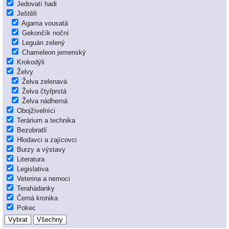
Jedovatí hadi
Ještěři
Agama vousatá
Gekončík noční
Leguán zelený
Chameleon jemenský
Krokodýli
Želvy
Želva zelenavá
Želva čtyřprstá
Želva nádherná
Obojživelníci
Terárium a technika
Bezobratlí
Hlodavci a zajícovci
Burzy a výstavy
Literatura
Legislativa
Veterina a nemoci
Terahádanky
Černá kronika
Pokec