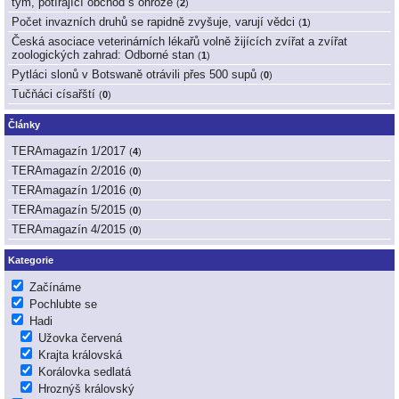
tým, potírající obchod s ohrože
(
2
)
Počet invazních druhů se rapidně zvyšuje, varují vědci
(
1
)
Česká asociace veterinárních lékařů volně žijících zvířat a zvířat
zoologických zahrad: Odborné stan
(
1
)
Pytláci slonů v Botswaně otrávili přes 500 supů
(
0
)
Tučňáci císařští
(
0
)
Články
TERAmagazín 1/2017
(
4
)
TERAmagazín 2/2016
(
0
)
TERAmagazín 1/2016
(
0
)
TERAmagazín 5/2015
(
0
)
TERAmagazín 4/2015
(
0
)
Kategorie
Začínáme
Pochlubte se
Hadi
Užovka červená
Krajta královská
Korálovka sedlatá
Hroznýš královský