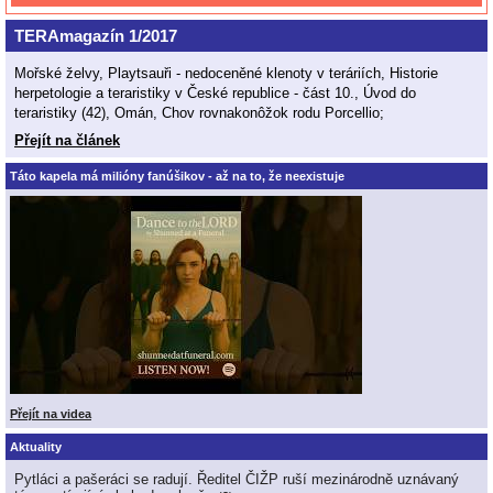
TERAmagazín 1/2017
Mořské želvy, Playtsauři - nedoceněné klenoty v teráriích, Historie
herpetologie a teraristiky v České republice - část 10., Úvod do
teraristiky (42), Omán, Chov rovnakonôžok rodu Porcellio;
Přejít na článek
Táto kapela má milióny fanúšikov - až na to, že neexistuje
Přejít na videa
Aktuality
Pytláci a pašeráci se radují. Ředitel ČIŽP ruší mezinárodně uznávaný