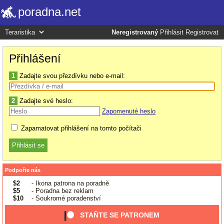
poradna.net
Neregistrovaný
Přihlásit
Registrovat
Přihlášení
1
Zadajte svou přezdívku nebo e-mail:
2
Zadajte své heslo:
Zapomenuté heslo
Zapamatovat přihlášení na tomto počítači
Podpořte nás
$2
- Ikona patrona na poradně
$5
- Poradna bez reklam
$10
- Soukromé poradenství
STAŇTE SE PATRONEM