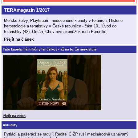
TERAmagazín 1/2017
Mořské želvy, Playtsauři - nedoceněné klenoty v teráriích, Historie
herpetologie a teraristiky v České republice - část 10., Úvod do
teraristiky (42), Omán, Chov rovnakonôžok rodu Porcellio;
Přejít na článek
Táto kapela má milióny fanúšikov - až na to, že neexistuje
Přejít na videa
Aktuality
Pytláci a pašeráci se radují. Ředitel ČIŽP ruší mezinárodně uznávaný