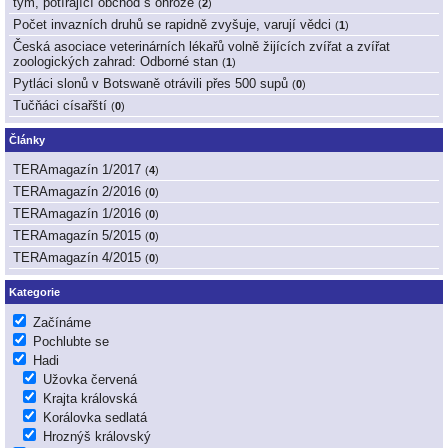
tým, potírající obchod s ohrože
(
2
)
Počet invazních druhů se rapidně zvyšuje, varují vědci
(
1
)
Česká asociace veterinárních lékařů volně žijících zvířat a zvířat
zoologických zahrad: Odborné stan
(
1
)
Pytláci slonů v Botswaně otrávili přes 500 supů
(
0
)
Tučňáci císařští
(
0
)
Články
TERAmagazín 1/2017
(
4
)
TERAmagazín 2/2016
(
0
)
TERAmagazín 1/2016
(
0
)
TERAmagazín 5/2015
(
0
)
TERAmagazín 4/2015
(
0
)
Kategorie
Začínáme
Pochlubte se
Hadi
Užovka červená
Krajta královská
Korálovka sedlatá
Hroznýš královský