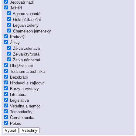
Jedovatí hadi
Ještěři
Agama vousatá
Gekončík noční
Leguán zelený
Chameleon jemenský
Krokodýli
Želvy
Želva zelenavá
Želva čtyřprstá
Želva nádherná
Obojživelníci
Terárium a technika
Bezobratlí
Hlodavci a zajícovci
Burzy a výstavy
Literatura
Legislativa
Veterina a nemoci
Terahádanky
Černá kronika
Pokec