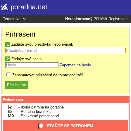
poradna.net
Neregistrovaný
Přihlásit
Registrovat
Přihlášení
1
Zadajte svou přezdívku nebo e-mail:
2
Zadajte své heslo:
Zapomenuté heslo
Zapamatovat přihlášení na tomto počítači
Podpořte nás
$2
- Ikona patrona na poradně
$5
- Poradna bez reklam
$10
- Soukromé poradenství
STAŇTE SE PATRONEM