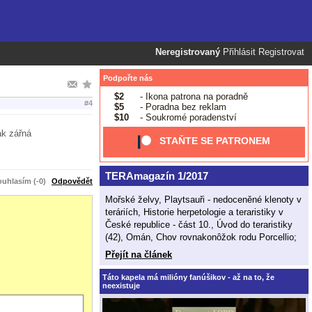
Neregistrovaný
Přihlásit
Registrovat
Podpořte nás
$2
- Ikona patrona na poradně
#4
$5
- Poradna bez reklam
$10
- Soukromé poradenství
ak zářná
STAŇTE SE PATRONEM
TERAmagazín 1/2017
uhlasím (-0)
Odpovědět
Mořské želvy, Playtsauři - nedoceněné klenoty v
teráriích, Historie herpetologie a teraristiky v
České republice - část 10., Úvod do teraristiky
(42), Omán, Chov rovnakonôžok rodu Porcellio;
Přejít na článek
Táto kapela má milióny fanúšikov - až na to, že
neexistuje