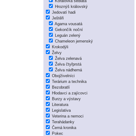
Korálovka sedlatá
Hroznýš královský
Jedovatí hadi
Ještěři
Agama vousatá
Gekončík noční
Leguán zelený
Chameleon jemenský
Krokodýli
Želvy
Želva zelenavá
Želva čtyřprstá
Želva nádherná
Obojživelníci
Terárium a technika
Bezobratlí
Hlodavci a zajícovci
Burzy a výstavy
Literatura
Legislativa
Veterina a nemoci
Terahádanky
Černá kronika
Pokec