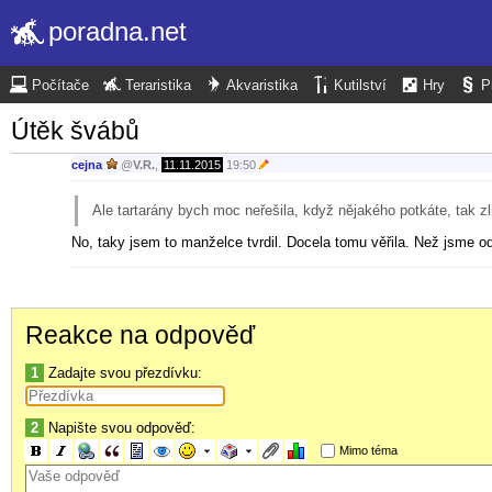
poradna.net
Počítače
Teraristika
Akvaristika
Kutilství
Hry
P
Útěk švábů
cejna
@
V.R.
,
11.11.2015
19:50
Ale tartarány bych moc neřešila, když nějakého potkáte, tak 
No, taky jsem to manželce tvrdil. Docela tomu věřila. Než jsme od
Reakce na odpověď
1
Zadajte svou přezdívku:
2
Napište svou odpověď:
Mimo téma