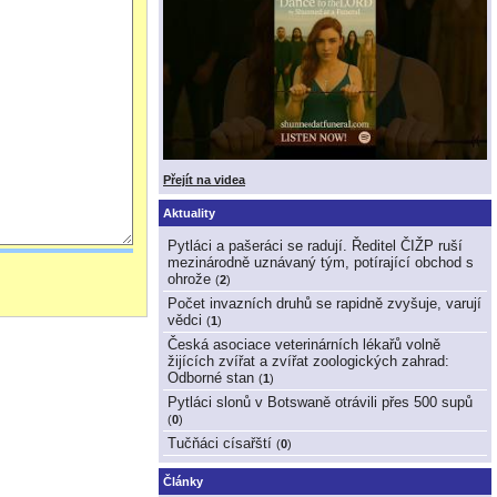
Přejít na videa
Aktuality
Pytláci a pašeráci se radují. Ředitel ČIŽP ruší
mezinárodně uznávaný tým, potírající obchod s
ohrože
(
2
)
Počet invazních druhů se rapidně zvyšuje, varují
vědci
(
1
)
Česká asociace veterinárních lékařů volně
žijících zvířat a zvířat zoologických zahrad:
Odborné stan
(
1
)
Pytláci slonů v Botswaně otrávili přes 500 supů
(
0
)
Tučňáci císařští
(
0
)
Články