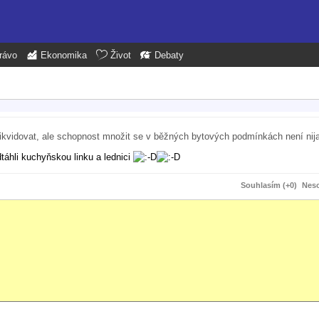
rávo
Ekonomika
Život
Debaty
zlikvidovat, ale schopnost množit se v běžných bytových podmínkách není nij
táhli kuchyňskou linku a lednici
Souhlasím (+0)
Neso