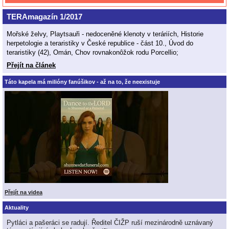
TERAmagazín 1/2017
Mořské želvy, Playtsauři - nedoceněné klenoty v teráriích, Historie
herpetologie a teraristiky v České republice - část 10., Úvod do
teraristiky (42), Omán, Chov rovnakonôžok rodu Porcellio;
Přejít na článek
Táto kapela má milióny fanúšikov - až na to, že neexistuje
Přejít na videa
Aktuality
Pytláci a pašeráci se radují. Ředitel ČIŽP ruší mezinárodně uznávaný