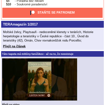
$5
- Poradna bez reklam
$10
- Soukromé poradenství
STAŇTE SE PATRONEM
TERAmagazín 1/2017
Mořské želvy, Playtsauři - nedoceněné klenoty v teráriích, Historie
herpetologie a teraristiky v České republice - část 10., Úvod do
teraristiky (42), Omán, Chov rovnakonôžok rodu Porcellio;
Přejít na článek
Táto kapela má milióny fanúšikov - až na to, že neexistuje
Přejít na videa