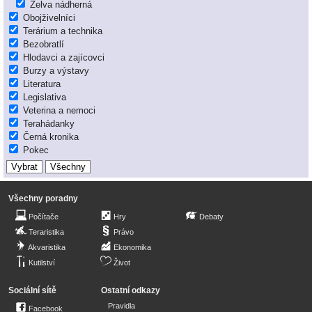
Želva nádherná
Obojživelníci
Terárium a technika
Bezobratlí
Hlodavci a zajícovci
Burzy a výstavy
Literatura
Legislativa
Veterina a nemoci
Terahádanky
Černá kronika
Pokec
Všechny poradny
Počítače
Hry
Debaty
Teraristika
Právo
Akvaristika
Ekonomika
Kutilství
Život
Sociální sítě
Ostatní odkazy
Pravidla
Facebook