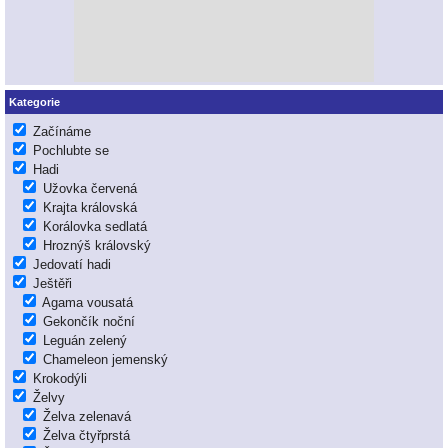
Kategorie
Začínáme
Pochlubte se
Hadi
Užovka červená
Krajta královská
Korálovka sedlatá
Hroznýš královský
Jedovatí hadi
Ještěři
Agama vousatá
Gekončík noční
Leguán zelený
Chameleon jemenský
Krokodýli
Želvy
Želva zelenavá
Želva čtyřprstá