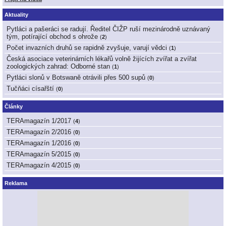
Aktuality
Pytláci a pašeráci se radují. Ředitel ČIŽP ruší mezinárodně uznávaný
tým, potírající obchod s ohrože
(
2
)
Počet invazních druhů se rapidně zvyšuje, varují vědci
(
1
)
Česká asociace veterinárních lékařů volně žijících zvířat a zvířat
zoologických zahrad: Odborné stan
(
1
)
Pytláci slonů v Botswaně otrávili přes 500 supů
(
0
)
Tučňáci císařští
(
0
)
Články
TERAmagazín 1/2017
(
4
)
TERAmagazín 2/2016
(
0
)
TERAmagazín 1/2016
(
0
)
TERAmagazín 5/2015
(
0
)
TERAmagazín 4/2015
(
0
)
Reklama