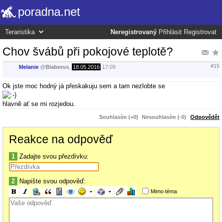
poradna.net
Neregistrovaný
Přihlásit
Registrovat
Chov švábů při pokojové teplotě?
#15
Melanie
@
Blaberus
,
18.05.2016
17:09
Ok jste moc hodný já přeskakuju sem a tam nezlobte se
hlavně ať se mi rozjedou.
Souhlasím (+0)
Nesouhlasím (-0)
Odpovědět
Reakce na odpověď
1
Zadajte svou přezdívku:
2
Napište svou odpověď:
Mimo téma