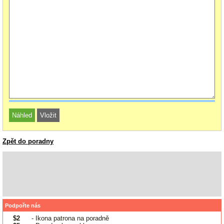
Zpět do poradny
Podpořte nás
$2
- Ikona patrona na poradně