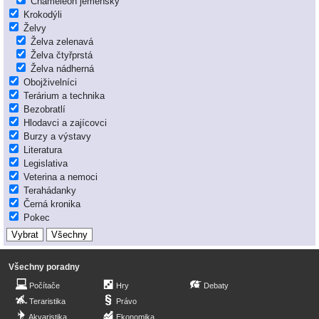
Chameleon jemenský
Krokodýli
Želvy
Želva zelenavá
Želva čtyřprstá
Želva nádherná
Obojživelníci
Terárium a technika
Bezobratlí
Hlodavci a zajícovci
Burzy a výstavy
Literatura
Legislativa
Veterina a nemoci
Terahádanky
Černá kronika
Pokec
Všechny poradny
Počítače
Hry
Debaty
Teraristika
Právo
Akvaristika
Ekonomika