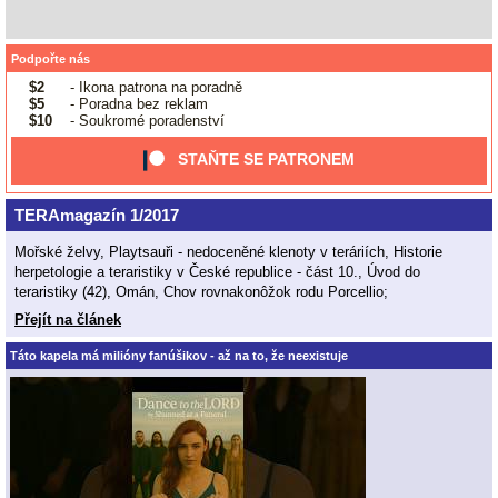
Podpořte nás
$2
- Ikona patrona na poradně
$5
- Poradna bez reklam
$10
- Soukromé poradenství
STAŇTE SE PATRONEM
TERAmagazín 1/2017
Mořské želvy, Playtsauři - nedoceněné klenoty v teráriích, Historie
herpetologie a teraristiky v České republice - část 10., Úvod do
teraristiky (42), Omán, Chov rovnakonôžok rodu Porcellio;
Přejít na článek
Táto kapela má milióny fanúšikov - až na to, že neexistuje