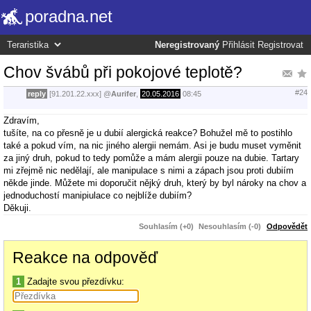
poradna.net
Neregistrovaný
Přihlásit
Registrovat
Chov švábů při pokojové teplotě?
#24
reply
[91.201.22.xxx]
@
Aurifer
,
20.05.2016
08:45
Zdravím,
tušíte, na co přesně je u dubií alergická reakce? Bohužel mě to postihlo
také a pokud vím, na nic jiného alergii nemám. Asi je budu muset vyměnit
za jiný druh, pokud to tedy pomůže a mám alergii pouze na dubie. Tartary
mi zřejmě nic nedělají, ale manipulace s nimi a zápach jsou proti dubiím
někde jinde. Můžete mi doporučit nějký druh, který by byl nároky na chov a
jednoduchostí manipiulace co nejblíže dubiím?
Děkuji.
Souhlasím (+0)
Nesouhlasím (-0)
Odpovědět
Reakce na odpověď
1
Zadajte svou přezdívku: