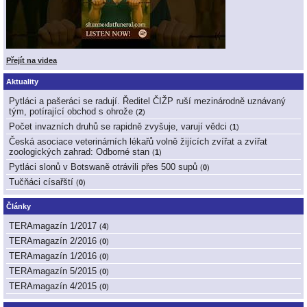
Přejít na videa
Aktuality
Pytláci a pašeráci se radují. Ředitel ČIŽP ruší mezinárodně uznávaný
tým, potírající obchod s ohrože
(
2
)
Počet invazních druhů se rapidně zvyšuje, varují vědci
(
1
)
Česká asociace veterinárních lékařů volně žijících zvířat a zvířat
zoologických zahrad: Odborné stan
(
1
)
Pytláci slonů v Botswaně otrávili přes 500 supů
(
0
)
Tučňáci císařští
(
0
)
Články
TERAmagazín 1/2017
(
4
)
TERAmagazín 2/2016
(
0
)
TERAmagazín 1/2016
(
0
)
TERAmagazín 5/2015
(
0
)
TERAmagazín 4/2015
(
0
)