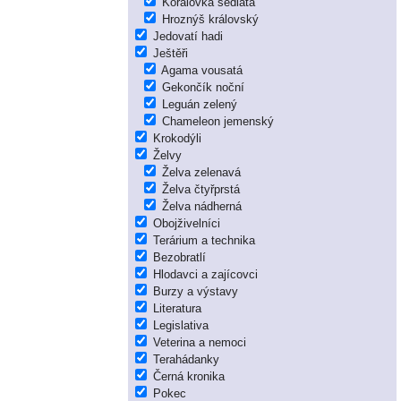
Korálovka sedlatá
Hroznýš královský
Jedovatí hadi
Ještěři
Agama vousatá
Gekončík noční
Leguán zelený
Chameleon jemenský
Krokodýli
Želvy
Želva zelenavá
Želva čtyřprstá
Želva nádherná
Obojživelníci
Terárium a technika
Bezobratlí
Hlodavci a zajícovci
Burzy a výstavy
Literatura
Legislativa
Veterina a nemoci
Terahádanky
Černá kronika
Pokec