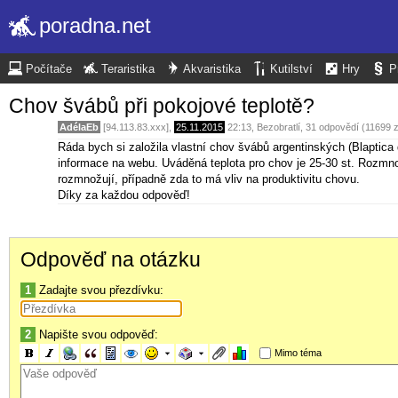
poradna.net
Počítače
Teraristika
Akvaristika
Kutilství
Hry
P
Chov švábů při pokojové teplotě?
AdélaEb
[94.113.83.xxx],
25.11.2015
22:13
,
Bezobratlí
, 31 odpovědí (11699 
Ráda bych si založila vlastní chov švábů argentinských (Blapti
informace na webu. Uváděná teplota pro chov je 25-30 st. Rozmnožu
rozmnožují, případně zda to má vliv na produktivitu chovu.
Díky za každou odpověď!
Odpověď na otázku
1
Zadajte svou přezdívku:
2
Napište svou odpověď:
Mimo téma