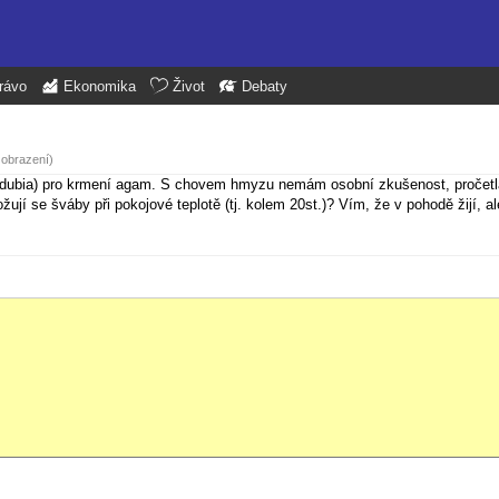
rávo
Ekonomika
Život
Debaty
zobrazení)
ca dubia) pro krmení agam. S chovem hmyzu nemám osobní zkušenost, pročetl
jí se šváby při pokojové teplotě (tj. kolem 20st.)? Vím, že v pohodě žijí, a