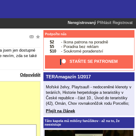
Neregistrovaný
Přihlásit
Registrovat
Podpořte nás
$2
- Ikona patrona na poradně
$5
- Poradna bez reklam
a jsem jen dostupné
$10
- Soukromé poradenství
le nevím, zda se také
STAŇTE SE PATRONEM
Odpovědět
TERAmagazín 1/2017
Mořské želvy, Playtsauři - nedoceněné klenoty v
teráriích, Historie herpetologie a teraristiky v
České republice - část 10., Úvod do teraristiky
(42), Omán, Chov rovnakonôžok rodu Porcellio;
Přejít na článek
Táto kapela má milióny fanúšikov - až na to, že
neexistuje