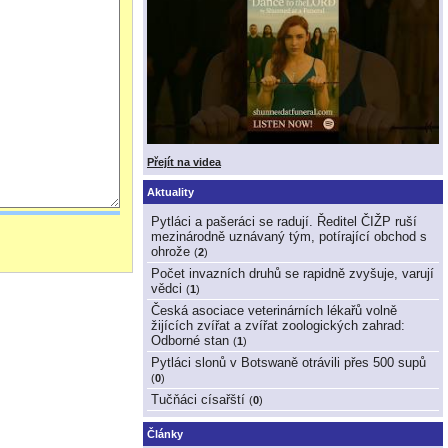
Přejít na videa
Aktuality
Pytláci a pašeráci se radují. Ředitel ČIŽP ruší
mezinárodně uznávaný tým, potírající obchod s
ohrože
(
2
)
Počet invazních druhů se rapidně zvyšuje, varují
vědci
(
1
)
Česká asociace veterinárních lékařů volně
žijících zvířat a zvířat zoologických zahrad:
Odborné stan
(
1
)
Pytláci slonů v Botswaně otrávili přes 500 supů
(
0
)
Tučňáci císařští
(
0
)
Články