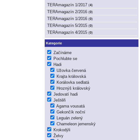
TERAmagazín 1/2017
(
4
)
TERAmagazín 2/2016
(
0
)
TERAmagazín 1/2016
(
0
)
TERAmagazín 5/2015
(
0
)
TERAmagazín 4/2015
(
0
)
Kategorie
Začínáme
Pochlubte se
Hadi
Užovka červená
Krajta královská
Korálovka sedlatá
Hroznýš královský
Jedovatí hadi
Ještěři
Agama vousatá
Gekončík noční
Leguán zelený
Chameleon jemenský
Krokodýli
Želvy