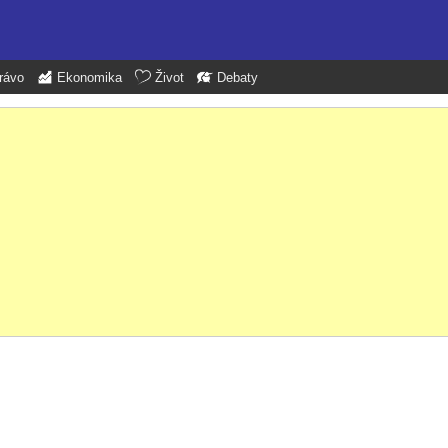
rávo
Ekonomika
Život
Debaty