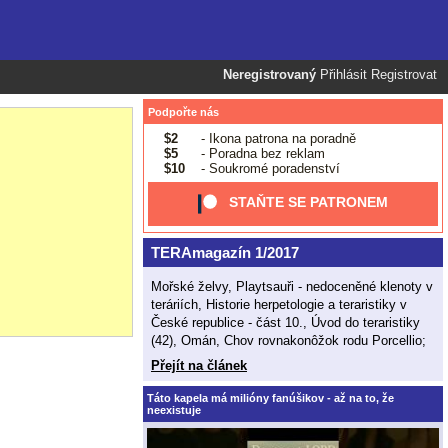
Neregistrovaný
Přihlásit
Registrovat
Podpořte nás
$2
- Ikona patrona na poradně
$5
- Poradna bez reklam
$10
- Soukromé poradenství
STAŇTE SE PATRONEM
TERAmagazín 1/2017
Mořské želvy, Playtsauři - nedoceněné klenoty v
teráriích, Historie herpetologie a teraristiky v
České republice - část 10., Úvod do teraristiky
(42), Omán, Chov rovnakonôžok rodu Porcellio;
Přejít na článek
Táto kapela má milióny fanúšikov - až na to, že
neexistuje