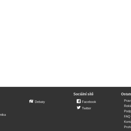
Sociální sítě
Ostat
Prav
Debaty
Facebook
Rek
Twitter
Podp
mika
FAQ
Kont
Proh