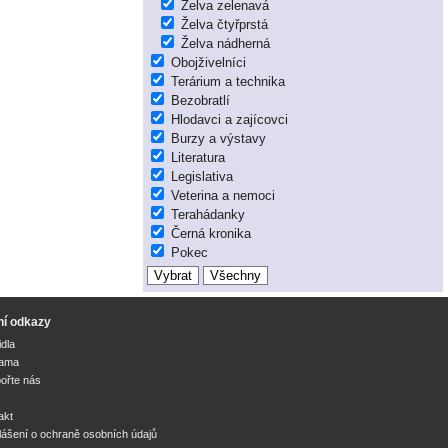
Želva zelenavá
Želva čtyřprstá
Želva nádherná
Obojživelníci
Terárium a technika
Bezobratlí
Hlodavci a zajícovci
Burzy a výstavy
Literatura
Legislativa
Veterina a nemoci
Terahádanky
Černá kronika
Pokec
ní odkazy
idla
lama
ořte nás
akt
lášení o ochraně osobních údajů