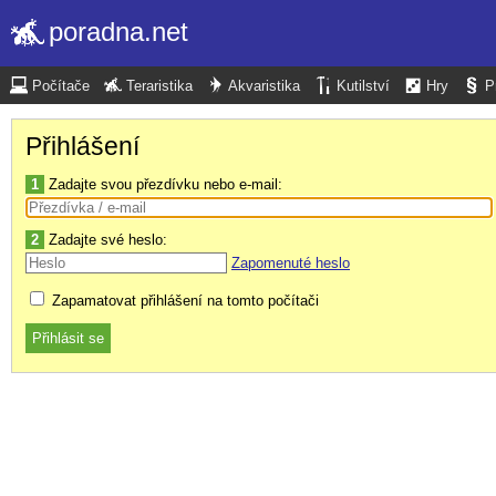
poradna.net
Počítače
Teraristika
Akvaristika
Kutilství
Hry
P
Přihlášení
1
Zadajte svou přezdívku nebo e-mail:
2
Zadajte své heslo:
Zapomenuté heslo
Zapamatovat přihlášení na tomto počítači