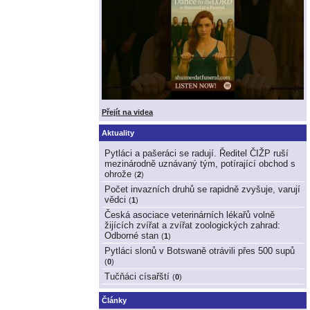
Přejít na videa
Aktuality
Pytláci a pašeráci se radují. Ředitel ČIŽP ruší
mezinárodně uznávaný tým, potírající obchod s
ohrože
(
2
)
Počet invazních druhů se rapidně zvyšuje, varují
vědci
(
1
)
Česká asociace veterinárních lékařů volně
žijících zvířat a zvířat zoologických zahrad:
Odborné stan
(
1
)
Pytláci slonů v Botswaně otrávili přes 500 supů
(
0
)
Tučňáci císařští
(
0
)
Články