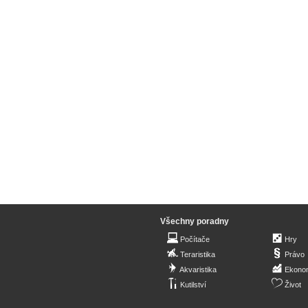
Všechny poradny
Počítače
Hry
Teraristika
Právo
Akvaristika
Ekono
Kutilství
Život