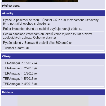
Přejít na videa
Aktuality
Pytláci a pašeráci se radují. Ředitel ČIŽP ruší mezinárodně uznávaný
tým, potírající obchod s ohrože
(
2
)
Počet invazních druhů se rapidně zvyšuje, varují vědci
(
1
)
Česká asociace veterinárních lékařů volně žijících zvířat a zvířat
zoologických zahrad: Odborné stan
(
1
)
Pytláci slonů v Botswaně otrávili přes 500 supů
(
0
)
Tučňáci císařští
(
0
)
Články
TERAmagazín 1/2017
(
4
)
TERAmagazín 2/2016
(
0
)
TERAmagazín 1/2016
(
0
)
TERAmagazín 5/2015
(
0
)
TERAmagazín 4/2015
(
0
)
Reklama