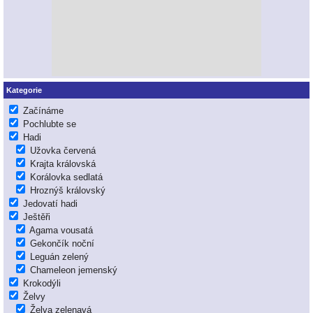
Kategorie
Začínáme
Pochlubte se
Hadi
Užovka červená
Krajta královská
Korálovka sedlatá
Hroznýš královský
Jedovatí hadi
Ještěři
Agama vousatá
Gekončík noční
Leguán zelený
Chameleon jemenský
Krokodýli
Želvy
Želva zelenavá