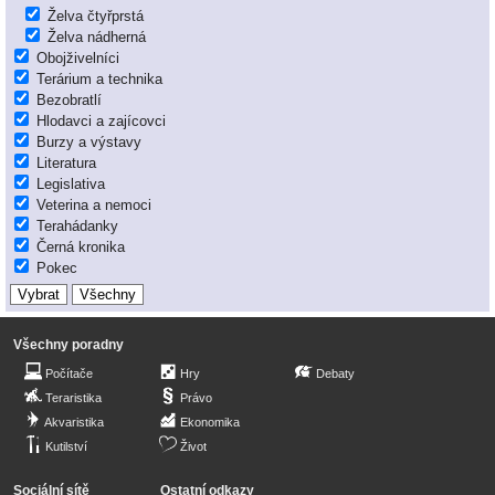
Želva čtyřprstá
Želva nádherná
Obojživelníci
Terárium a technika
Bezobratlí
Hlodavci a zajícovci
Burzy a výstavy
Literatura
Legislativa
Veterina a nemoci
Terahádanky
Černá kronika
Pokec
Všechny poradny
Počítače
Hry
Debaty
Teraristika
Právo
Akvaristika
Ekonomika
Kutilství
Život
Sociální sítě
Ostatní odkazy