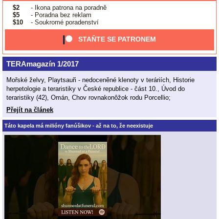
$2
- Ikona patrona na poradně
$5
- Poradna bez reklam
$10
- Soukromé poradenství
STAŇTE SE PATRONEM
TERAmagazín 1/2017
Mořské želvy, Playtsauři - nedoceněné klenoty v teráriích, Historie
herpetologie a teraristiky v České republice - část 10., Úvod do
teraristiky (42), Omán, Chov rovnakonôžok rodu Porcellio;
Přejít na článek
Táto kapela má milióny fanúšikov - až na to, že neexistuje