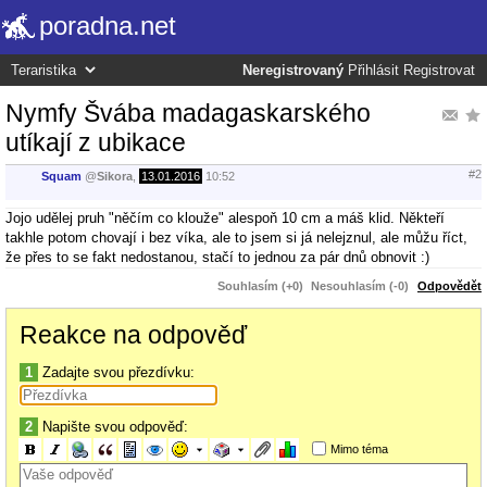
poradna.net
Neregistrovaný
Přihlásit
Registrovat
Nymfy Švába madagaskarského
utíkají z ubikace
#2
Squam
@
Sikora
,
13.01.2016
10:52
Jojo udělej pruh "něčím co klouže" alespoň 10 cm a máš klid. Někteří
takhle potom chovají i bez víka, ale to jsem si já nelejznul, ale můžu říct,
že přes to se fakt nedostanou, stačí to jednou za pár dnů obnovit :)
Souhlasím (+0)
Nesouhlasím (-0)
Odpovědět
Reakce na odpověď
1
Zadajte svou přezdívku:
2
Napište svou odpověď:
Mimo téma