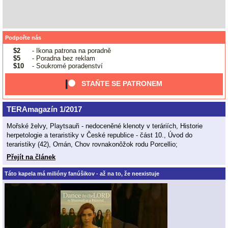
Podpořte nás
$2
- Ikona patrona na poradně
$5
- Poradna bez reklam
$10
- Soukromé poradenství
STAŇTE SE PATRONEM
TERAmagazín 1/2017
Mořské želvy, Playtsauři - nedoceněné klenoty v teráriích, Historie
herpetologie a teraristiky v České republice - část 10., Úvod do
teraristiky (42), Omán, Chov rovnakonôžok rodu Porcellio;
Přejít na článek
Táto kapela má milióny fanúšikov - až na to, že neexistuje