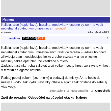
Předmět
Kalisia, aloe (nepichlave), bazalka, medovka = osobne by som to vsak
neprehanal zbytocnym umiestnova…
poslední
13.07.2016 13:34
erwinius
#1
erwinius
,
13.07.2016
13:34
Kalisia, aloe (nepichlave), bazalka, medovka = osobne by som to vsak
neprehanal zbytocnym umiestnovanim rastil do terarka = jednak ho hned
zlikviduju a ani neodsledujes kolko z coho zozrala = a ide o liecive
rastlinky takze opat plati, ze vsetkeho s mierou.
Zadalsie rastlinky treba zalievat a pri velkom pocte hrozi, ze zvysis vlhkost
v terarku co agame netreba.
Radsej pestuj bokom (bez hnojiv) a podavaj do misky. Ak to hodis do
misky s vodou tak vydrzi rastlinky dlhsie a agama tak dostane do seba aj
viac vody.
Souhlasím (+0)
Nesouhlasím (-0)
Odpovědět
Zpět do poradny
Odpovědět na původní otázku
Nahoru