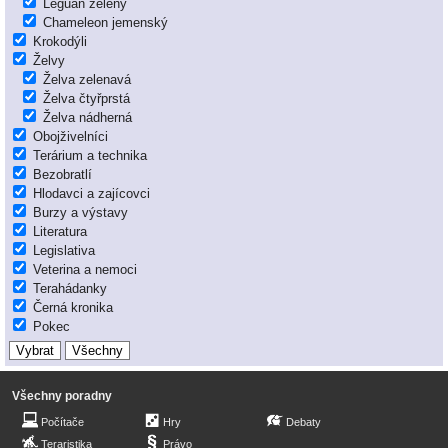
Leguán zelený
Chameleon jemenský
Krokodýli
Želvy
Želva zelenavá
Želva čtyřprstá
Želva nádherná
Obojživelníci
Terárium a technika
Bezobratlí
Hlodavci a zajícovci
Burzy a výstavy
Literatura
Legislativa
Veterina a nemoci
Terahádanky
Černá kronika
Pokec
Všechny poradny
Počítače
Hry
Debaty
Teraristika
Právo