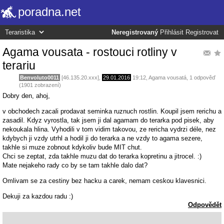
poradna.net
Neregistrovaný
Přihlásit
Registrovat
Agama vousata - rostouci rotliny v
terariu
Benvoluto0011
[46.135.20.xxx],
29.01.2016
19:12
,
Agama vousatá
, 1 odpověď
(1901 zobrazení)
Dobry den, ahoj,
v obchodech zacali prodavat seminka ruznuch rostlin. Koupil jsem rerichu a
zasadil. Kdyz vyrostla, tak jsem ji dal agamam do terarka pod pisek, aby
nekoukala hlina. Vyhodili v tom vidim takovou, ze rericha vydrzi déle, nez
kdybych ji vzdy utrhl a hodil ji do terarka a ne vzdy to agama sezere,
takhle si muze zobnout kdykoliv bude MIT chut.
Chci se zeptat, zda takhle muzu dat do terarka kopretinu a jitrocel. :)
Mate nejakeho rady co by se tam takhle dalo dat?
Omlivam se za cestiny bez hacku a carek, nemam ceskou klavesnici.
Dekuji za kazdou radu :)
Odpovědět