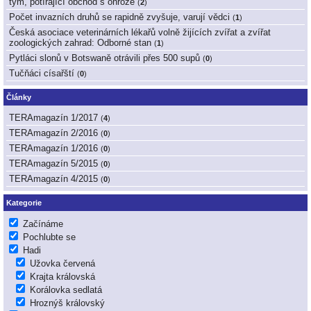
tým, potírající obchod s ohrože
(
2
)
Počet invazních druhů se rapidně zvyšuje, varují vědci
(
1
)
Česká asociace veterinárních lékařů volně žijících zvířat a zvířat
zoologických zahrad: Odborné stan
(
1
)
Pytláci slonů v Botswaně otrávili přes 500 supů
(
0
)
Tučňáci císařští
(
0
)
Články
TERAmagazín 1/2017
(
4
)
TERAmagazín 2/2016
(
0
)
TERAmagazín 1/2016
(
0
)
TERAmagazín 5/2015
(
0
)
TERAmagazín 4/2015
(
0
)
Kategorie
Začínáme
Pochlubte se
Hadi
Užovka červená
Krajta královská
Korálovka sedlatá
Hroznýš královský