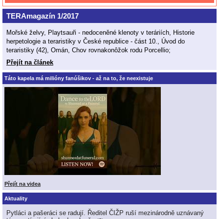
TERAmagazín 1/2017
Mořské želvy, Playtsauři - nedoceněné klenoty v teráriích, Historie
herpetologie a teraristiky v České republice - část 10., Úvod do
teraristiky (42), Omán, Chov rovnakonôžok rodu Porcellio;
Přejít na článek
Táto kapela má milióny fanúšikov - až na to, že neexistuje
Přejít na videa
Aktuality
Pytláci a pašeráci se radují. Ředitel ČIŽP ruší mezinárodně uznávaný