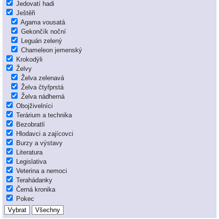
Jedovatí hadi
Ještěři
Agama vousatá
Gekončík noční
Leguán zelený
Chameleon jemenský
Krokodýli
Želvy
Želva zelenavá
Želva čtyřprstá
Želva nádherná
Obojživelníci
Terárium a technika
Bezobratlí
Hlodavci a zajícovci
Burzy a výstavy
Literatura
Legislativa
Veterina a nemoci
Terahádanky
Černá kronika
Pokec