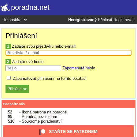
poradna.net
Neregistrovaný
Přihlásit
Registrovat
Přihlášení
1
Zadajte svou přezdívku nebo e-mail:
2
Zadajte své heslo:
Zapomenuté heslo
Zapamatovat přihlášení na tomto počítači
Podpořte nás
$2
- Ikona patrona na poradně
$5
- Poradna bez reklam
$10
- Soukromé poradenství
STAŇTE SE PATRONEM