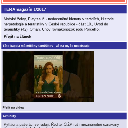
TERAmagazín 1/2017
Mořské želvy, Playtsauři - nedoceněné klenoty v teráriích, Historie
herpetologie a teraristiky v České republice - část 10., Úvod do
teraristiky (42), Omán, Chov rovnakonôžok rodu Porcellio;
Přejít na článek
Táto kapela má milióny fanúšikov - až na to, že neexistuje
Přejít na videa
Aktuality
Pytláci a pašeráci se radují. Ředitel ČIŽP ruší mezinárodně uznávaný