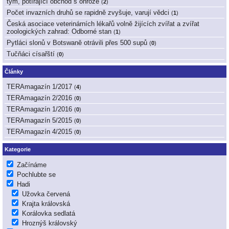
tým, potírající obchod s ohrože
(
2
)
Počet invazních druhů se rapidně zvyšuje, varují vědci
(
1
)
Česká asociace veterinárních lékařů volně žijících zvířat a zvířat
zoologických zahrad: Odborné stan
(
1
)
Pytláci slonů v Botswaně otrávili přes 500 supů
(
0
)
Tučňáci císařští
(
0
)
Články
TERAmagazín 1/2017
(
4
)
TERAmagazín 2/2016
(
0
)
TERAmagazín 1/2016
(
0
)
TERAmagazín 5/2015
(
0
)
TERAmagazín 4/2015
(
0
)
Kategorie
Začínáme
Pochlubte se
Hadi
Užovka červená
Krajta královská
Korálovka sedlatá
Hroznýš královský