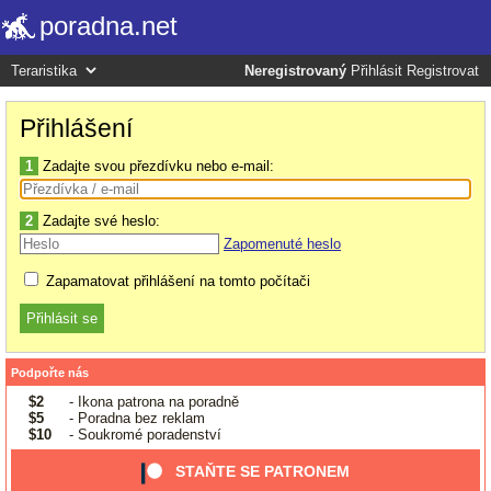
poradna.net
Neregistrovaný
Přihlásit
Registrovat
Přihlášení
1
Zadajte svou přezdívku nebo e-mail:
2
Zadajte své heslo:
Zapomenuté heslo
Zapamatovat přihlášení na tomto počítači
Podpořte nás
$2
- Ikona patrona na poradně
$5
- Poradna bez reklam
$10
- Soukromé poradenství
STAŇTE SE PATRONEM