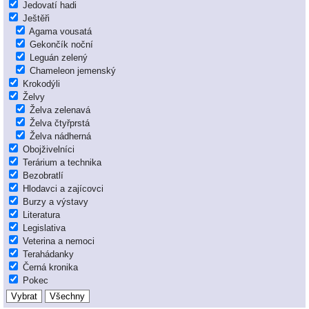
Jedovatí hadi
Ještěři
Agama vousatá
Gekončík noční
Leguán zelený
Chameleon jemenský
Krokodýli
Želvy
Želva zelenavá
Želva čtyřprstá
Želva nádherná
Obojživelníci
Terárium a technika
Bezobratlí
Hlodavci a zajícovci
Burzy a výstavy
Literatura
Legislativa
Veterina a nemoci
Terahádanky
Černá kronika
Pokec