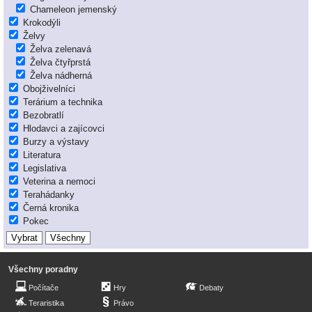
Chameleon jemenský
Krokodýli
Želvy
Želva zelenavá
Želva čtyřprstá
Želva nádherná
Obojživelníci
Terárium a technika
Bezobratlí
Hlodavci a zajícovci
Burzy a výstavy
Literatura
Legislativa
Veterina a nemoci
Terahádanky
Černá kronika
Pokec
Všechny poradny
Počítače
Hry
Debaty
Teraristika
Právo