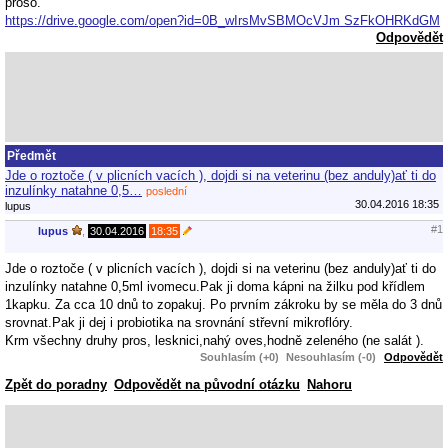
proso.
https://drive.google.com/open?id=0B_wIrsMvSBMOcVJm SzFkOHRKdGM
Odpovědět
Předmět
Jde o roztoče ( v plicních vacích ), dojdi si na veterinu (bez anduly)ať ti do
inzulínky natahne 0,5…
poslední
30.04.2016 18:35
lupus
#1
lupus
,
30.04.2016
18:35
Jde o roztoče ( v plicních vacích ), dojdi si na veterinu (bez anduly)ať ti do
inzulínky natahne 0,5ml ivomecu.Pak ji doma kápni na žilku pod křídlem
1kapku. Za cca 10 dnů to zopakuj. Po prvním zákroku by se měla do 3 dnů
srovnat.Pak ji dej i probiotika na srovnání střevní mikroflóry.
Krm všechny druhy pros, lesknici,nahý oves,hodně zeleného (ne salát ).
Souhlasím (+0)
Nesouhlasím (-0)
Odpovědět
Zpět do poradny
Odpovědět na původní otázku
Nahoru