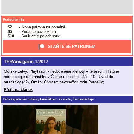
Podpořte nás
$2
- Ikona patrona na poradně
$5
- Poradna bez reklam
$10
- Soukromé poradenství
STAŇTE SE PATRONEM
TERAmagazín 1/2017
Mořské želvy, Playtsauři - nedoceněné klenoty v teráriích, Historie
herpetologie a teraristiky v České republice - část 10., Úvod do
teraristiky (42), Omán, Chov rovnakonôžok rodu Porcellio;
Přejít na článek
Táto kapela má milióny fanúšikov - až na to, že neexistuje