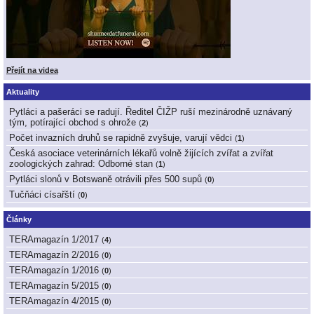
Přejít na videa
Aktuality
Pytláci a pašeráci se radují. Ředitel ČIŽP ruší mezinárodně uznávaný
tým, potírající obchod s ohrože
(
2
)
Počet invazních druhů se rapidně zvyšuje, varují vědci
(
1
)
Česká asociace veterinárních lékařů volně žijících zvířat a zvířat
zoologických zahrad: Odborné stan
(
1
)
Pytláci slonů v Botswaně otrávili přes 500 supů
(
0
)
Tučňáci císařští
(
0
)
Články
TERAmagazín 1/2017
(
4
)
TERAmagazín 2/2016
(
0
)
TERAmagazín 1/2016
(
0
)
TERAmagazín 5/2015
(
0
)
TERAmagazín 4/2015
(
0
)