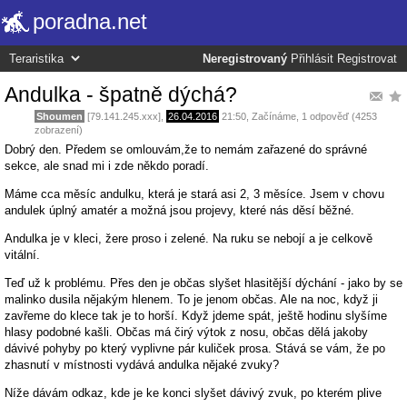
poradna.net
Neregistrovaný
Přihlásit
Registrovat
Andulka - špatně dýchá?
Shoumen
[79.141.245.xxx],
26.04.2016
21:50
,
Začínáme
, 1 odpověď (4253
zobrazení)
Dobrý den. Předem se omlouvám,že to nemám zařazené do správné
sekce, ale snad mi i zde někdo poradí.
Máme cca měsíc andulku, která je stará asi 2, 3 měsíce. Jsem v chovu
andulek úplný amatér a možná jsou projevy, které nás děsí běžné.
Andulka je v kleci, žere proso i zelené. Na ruku se nebojí a je celkově
vitální.
Teď už k problému. Přes den je občas slyšet hlasitější dýchání - jako by se
malinko dusila nějakým hlenem. To je jenom občas. Ale na noc, když ji
zavřeme do klece tak je to horší. Když jdeme spát, ještě hodinu slyšíme
hlasy podobné kašli. Občas má čirý výtok z nosu, občas dělá jakoby
dávivé pohyby po který vyplivne pár kuliček prosa. Stává se vám, že po
zhasnutí v místnosti vydává andulka nějaké zvuky?
Níže dávám odkaz, kde je ke konci slyšet dávivý zvuk, po kterém plive