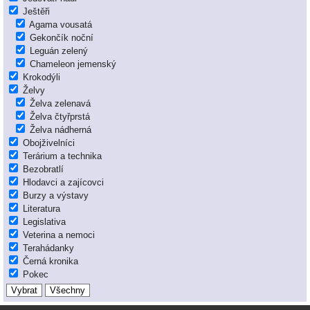
Ještěři
Agama vousatá
Gekončík noční
Leguán zelený
Chameleon jemenský
Krokodýli
Želvy
Želva zelenavá
Želva čtyřprstá
Želva nádherná
Obojživelníci
Terárium a technika
Bezobratlí
Hlodavci a zajícovci
Burzy a výstavy
Literatura
Legislativa
Veterina a nemoci
Terahádanky
Černá kronika
Pokec