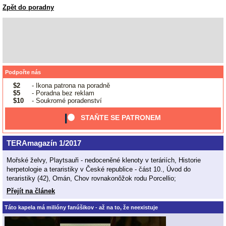
Zpět do poradny
Podpořte nás
$2
- Ikona patrona na poradně
$5
- Poradna bez reklam
$10
- Soukromé poradenství
STAŇTE SE PATRONEM
TERAmagazín 1/2017
Mořské želvy, Playtsauři - nedoceněné klenoty v teráriích, Historie
herpetologie a teraristiky v České republice - část 10., Úvod do
teraristiky (42), Omán, Chov rovnakonôžok rodu Porcellio;
Přejít na článek
Táto kapela má milióny fanúšikov - až na to, že neexistuje