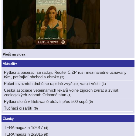
Přejít na videa
Aktuality
Pytláci a pašeráci se radují. Ředitel ČIŽP ruší mezinárodně uznávaný
tým, potírající obchod s ohrože
(
2
)
Počet invazních druhů se rapidně zvyšuje, varují vědci
(
1
)
Česká asociace veterinárních lékařů volně žijících zvířat a zvířat
zoologických zahrad: Odborné stan
(
1
)
Pytláci slonů v Botswaně otrávili přes 500 supů
(
0
)
Tučňáci císařští
(
0
)
Články
TERAmagazín 1/2017
(
4
)
TERAmagazín 2/2016
(
0
)