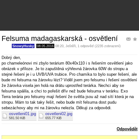
Felsuma madagaskarská - osvětlení
SnowyHusky
,
08.05.2016
08:20
,
Ještěři
, 1 odpověď (2235 zobrazení)
Dobrý den,
po chameleónovi mi zbylo terárium 80x40x110 i s řešením osvětlení jako
obrázek v příloze. Je to zapuštěná výhřevná žárovka 60W do stropu a
stejné řešení je i u UVB/UVA trubice. Pro chamíka to bylo super řešení, ale
bude mi felsuma na žárovku lézt? Viděl jsem pro felsumu i řešení osvětlení
že žárovka visela jen holá na drátu uprostřed terárka. Nechci aby se
felsuma spálila, a chci to pořešit dřív než bude felsuma v terárku. Exo
Terra terária pro felsumy mají řešení že světla jsou až nad sítí která je na
stropu. Mám to tak taky řešit, nebo bude mít felsuma dost pudu
sebezáchovy aby mi na žárovku nelezla. Děkuji za odpovědi.
osvetleni01.jpg
osvetleni02.jpg
581.50 KiB
655.77 KiB
Odpovědět