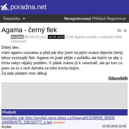
poradna.net
Neregistrovaný
Přihlásit
Registrovat
Agama - černý flek
Anyllan
[90.181.52.xxx],
10.05.2016
21:58
,
Agama vousatá
, 1 odpověď (1849
zobrazení)
Dobrý den,
mám agamu vousatou a před pár dny jsem na jejím ocase objevila černý,
lehce vystouplý flek. Agama mi jinak přijde v pořádku ale bojím se aby s
tímto nebyl nějaký problém. V pátek máme jít k veterináři, ale po tom co
jsem se tu o nich dočetla se toho trochu bojím.
Za radu předem moc děkuji
Odpovědět
Předmět
fotografie zde http://anyllan.rajce.idnes.cz/Agama#13199558_85930
1660864575_536226777_o.jpg
poslední
10.05.2016 22:02
Anyllan