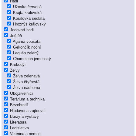
Hadi
Užovka červená
Krajta královská
Korálovka sedlatá
Hroznýš královský
Jedovatí hadi
Ještěři
Agama vousatá
Gekončík noční
Leguán zelený
Chameleon jemenský
Krokodýli
Želvy
Želva zelenavá
Želva čtyřprstá
Želva nádherná
Obojživelníci
Terárium a technika
Bezobratlí
Hlodavci a zajícovci
Burzy a výstavy
Literatura
Legislativa
Veterina a nemoci