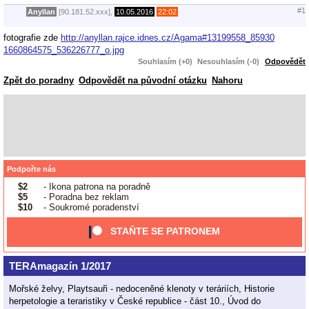
#1
Anyllan
[90.181.52.xxx],
10.05.2016
22:02
fotografie zde
http://anyllan.rajce.idnes.cz/Agama#13199558_85930
1660864575_536226777_o.jpg
Souhlasím (+0)
Nesouhlasím (-0)
Odpovědět
Zpět do poradny
Odpovědět na původní otázku
Nahoru
Podpořte nás
$2
- Ikona patrona na poradně
$5
- Poradna bez reklam
$10
- Soukromé poradenství
STAŇTE SE PATRONEM
TERAmagazín 1/2017
Mořské želvy, Playtsauři - nedoceněné klenoty v teráriích, Historie
herpetologie a teraristiky v České republice - část 10., Úvod do