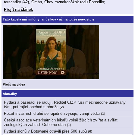
teraristiky (42), Omán, Chov rovnakonôžok rodu Porcellio;
Přejít na článek
Táto kapela má milióny fanúšikov - až na to, že neexistuje
Přejít na videa
Aktuality
Pytláci a pašeráci se radují. Ředitel ČIŽP ruší mezinárodně uznávaný
tým, potírající obchod s ohrože
(
2
)
Počet invazních druhů se rapidně zvyšuje, varují vědci
(
1
)
Česká asociace veterinárních lékařů volně žijících zvířat a zvířat
zoologických zahrad: Odborné stan
(
1
)
Pytláci slonů v Botswaně otrávili přes 500 supů
(
0
)