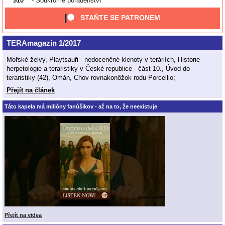
$10
- Soukromé poradenství
STAŇTE SE PATRONEM
TERAmagazín 1/2017
Mořské želvy, Playtsauři - nedoceněné klenoty v teráriích, Historie
herpetologie a teraristiky v České republice - část 10., Úvod do
teraristiky (42), Omán, Chov rovnakonôžok rodu Porcellio;
Přejít na článek
Táto kapela má milióny fanúšikov - až na to, že neexistuje
Přejít na videa