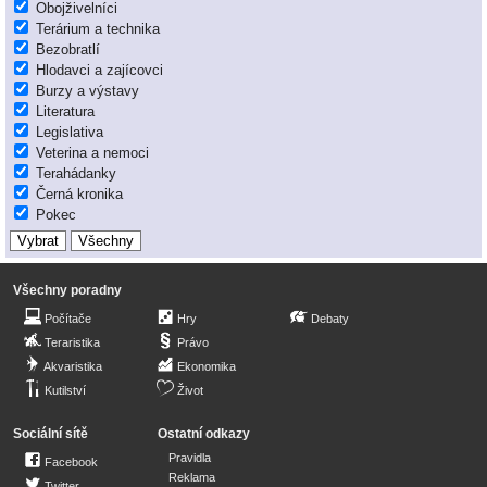
Obojživelníci
Terárium a technika
Bezobratlí
Hlodavci a zajícovci
Burzy a výstavy
Literatura
Legislativa
Veterina a nemoci
Terahádanky
Černá kronika
Pokec
Všechny poradny
Počítače
Hry
Debaty
Teraristika
Právo
Akvaristika
Ekonomika
Kutilství
Život
Sociální sítě
Ostatní odkazy
Pravidla
Facebook
Reklama
Twitter