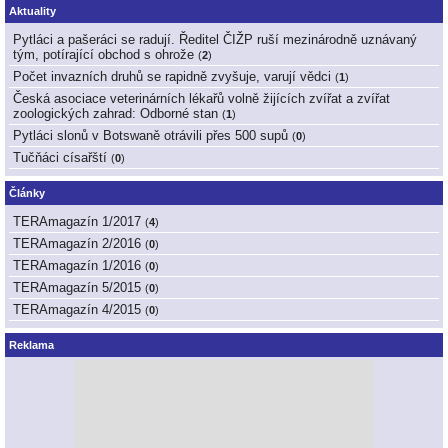
Aktuality
Pytláci a pašeráci se radují. Ředitel ČIŽP ruší mezinárodně uznávaný
tým, potírající obchod s ohrože
(
2
)
Počet invazních druhů se rapidně zvyšuje, varují vědci
(
1
)
Česká asociace veterinárních lékařů volně žijících zvířat a zvířat
zoologických zahrad: Odborné stan
(
1
)
Pytláci slonů v Botswaně otrávili přes 500 supů
(
0
)
Tučňáci císařští
(
0
)
Články
TERAmagazín 1/2017
(
4
)
TERAmagazín 2/2016
(
0
)
TERAmagazín 1/2016
(
0
)
TERAmagazín 5/2015
(
0
)
TERAmagazín 4/2015
(
0
)
Reklama