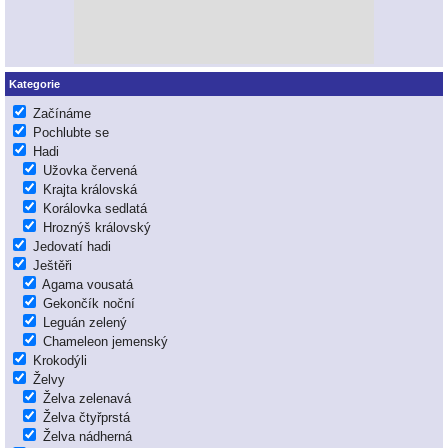
Kategorie
Začínáme
Pochlubte se
Hadi
Užovka červená
Krajta královská
Korálovka sedlatá
Hroznýš královský
Jedovatí hadi
Ještěři
Agama vousatá
Gekončík noční
Leguán zelený
Chameleon jemenský
Krokodýli
Želvy
Želva zelenavá
Želva čtyřprstá
Želva nádherná