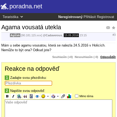
poradna.net
Neregistrovaný
Přihlásit
Registrovat
Agama vousatá utekla
#3
Agíček
[90.181.115.xxx]
@
Cadaverous
,
15.05.2016
23:15
Mám u sebe agamu vousatou, která se nalezla 24.5.2016 v Holicích.
Nemůže to být ona? Odkud jste?
Souhlasím (+0)
Nesouhlasím (-0)
Odpovědět
Reakce na odpověď
1
Zadajte svou přezdívku:
2
Napište svou odpověď:
Mimo téma