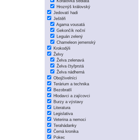
Korálovka sedlatá
Hroznýš královský
Jedovatí hadi
Ještěři
Agama vousatá
Gekončík noční
Leguán zelený
Chameleon jemenský
Krokodýli
Želvy
Želva zelenavá
Želva čtyřprstá
Želva nádherná
Obojživelníci
Terárium a technika
Bezobratlí
Hlodavci a zajícovci
Burzy a výstavy
Literatura
Legislativa
Veterina a nemoci
Terahádanky
Černá kronika
Pokec