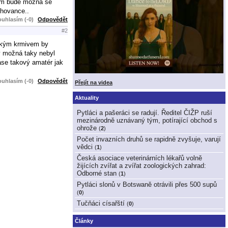
lém bude možná se
chovance..
uhlasím (-0)
Odpovědět
#2
elkým krmivem by
by možná taky nebyl
ase takový amatér jak
uhlasím (-0)
Odpovědět
Přejít na videa
Aktuality
Pytláci a pašeráci se radují. Ředitel ČIŽP ruší
mezinárodně uznávaný tým, potírající obchod s
ohrože
(
2
)
Počet invazních druhů se rapidně zvyšuje, varují
vědci
(
1
)
Česká asociace veterinárních lékařů volně
žijících zvířat a zvířat zoologických zahrad:
Odborné stan
(
1
)
Pytláci slonů v Botswaně otrávili přes 500 supů
(
0
)
Tučňáci císařští
(
0
)
Články