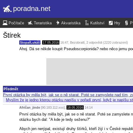
poradna.net
Počítače
Teraristika
Akvaristika
Kutilství
Hry
P
Štírek
StopařLukáš
,
17.05.2016
16:47
,
Bezobratlí
, 2 odpovědi (2220 zobrazení)
Ahoj. Dá se někde koupit Pseudoscorpionida? nebo něco jemu pod
Předmět
První otázka by měla být, jak se o ně starat. Poté se zamyslete nad tím,
Myslím že je jedno kterou otázku napíšu v pořadí první, když je napíšu st
Afričan_jinde
[90.183.112.xxx],
18.05.2016
14:14
První otázka by měla být, jak se o ně starat. Poté se zamyslete
otázku bych dal: "A kde je tedy seženu?"
Abych jen nerýpal, existují druhy štírků, kteří žijí i v České republi