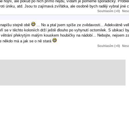
 hojní, ale pokud po nich přímo nejdu, vídám je poměrně sporadicky. Prob
 úniku, atd. Jsou to zajímavá zvířátka, ale osobně bych raději vybral jiné 
Souhlasím (+0)
Neso
e napíšu stejně obě
... No a ptal jsem spíše ze zvědavosti... Adekvátně v
teří se v těchto koloniích drží ještě dlouho po vyhynutí octomilek. S ubikací 
ro větrání překrytým malým kouskem houbičky na nádobí... Nebojte, nejsem z
je někdo má a jak se o ně stará
Souhlasím (+0)
Neso