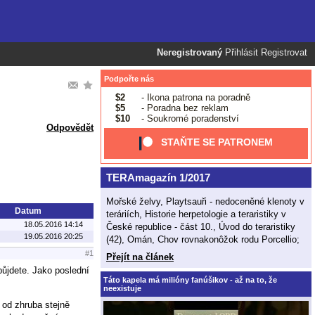
Neregistrovaný
Přihlásit
Registrovat
Podpořte nás
$2
- Ikona patrona na poradně
$5
- Poradna bez reklam
$10
- Soukromé poradenství
Odpovědět
STAŇTE SE PATRONEM
TERAmagazín 1/2017
Mořské želvy, Playtsauři - nedoceněné klenoty v
Datum
teráriích, Historie herpetologie a teraristiky v
18.05.2016 14:14
České republice - část 10., Úvod do teraristiky
19.05.2016 20:25
(42), Omán, Chov rovnakonôžok rodu Porcellio;
#1
Přejít na článek
půjdete. Jako poslední
Táto kapela má milióny fanúšikov - až na to, že
neexistuje
íl od zhruba stejně