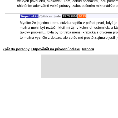
velkých pavoučků, skákavek. Tam, odkud pocházím, jsou poměrně
sháněním adekvátně velké potravy, zabezpečením mikronádrže proti
StopařLukáš
@
Afričan_jinde
,
19.05.2016
20:25
Myslím že je jedno kterou otázku napíšu v pořadí první, když j
možná mohli být roztoči, kteří mi žijí v koloniích octomilek, a k
takový problém... byla by to třeba menší krabička s otvorem p
to možná vyznělo z dotazu, ale spíše mě prostě zajímalo jestli 
Zpět do poradny
Odpovědět na původní otázku
Nahoru