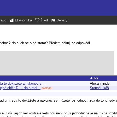
rávo
Ekonomika
Život
Debaty
obné? No a jak se o ně starat? Předem děkuji za odpovědi.
Autor
 zda to dokážete a nakonec s…
Afričan_jinde
ejně obě :-D ... No a ptal…
StopařLukáš
poslední
 nad tím, zda to dokážete a nakonec se můžete rozhodnout, zda do toho tedy 
ce. Kvůli jejich velikosti ale většinou není příliš jednoduché je najít - na rozd