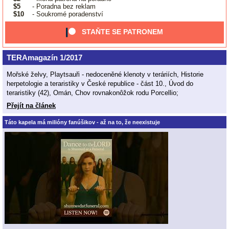
$5
- Poradna bez reklam
$10
- Soukromé poradenství
STAŇTE SE PATRONEM
TERAmagazín 1/2017
Mořské želvy, Playtsauři - nedoceněné klenoty v teráriích, Historie
herpetologie a teraristiky v České republice - část 10., Úvod do
teraristiky (42), Omán, Chov rovnakonôžok rodu Porcellio;
Přejít na článek
Táto kapela má milióny fanúšikov - až na to, že neexistuje