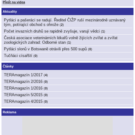
Přejít na videa
Aktuality
Pytláci a pašeráci se radují. Ředitel ČIŽP ruší mezinárodně uznávaný
tým, potírající obchod s ohrože
(
2
)
Počet invazních druhů se rapidně zvyšuje, varují vědci
(
1
)
Česká asociace veterinárních lékařů volně žijících zvířat a zvířat
zoologických zahrad: Odborné stan
(
1
)
Pytláci slonů v Botswaně otrávili přes 500 supů
(
0
)
Tučňáci císařští
(
0
)
Články
TERAmagazín 1/2017
(
4
)
TERAmagazín 2/2016
(
0
)
TERAmagazín 1/2016
(
0
)
TERAmagazín 5/2015
(
0
)
TERAmagazín 4/2015
(
0
)
Reklama