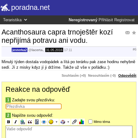
poradna.net
Neregistrovaný
Přihlásit
Registrovat
Acanthosaura capra trnoještěr kozí
nepřijímá potravu ani vodu.
#6
jesterka2
@
lacerta.
,
31.05.2016
17:11
Minulý týden dostala vodopádek a lítá po terárku pak zase hodinu nehybně
sedí. Jí z misky kdyz jí ji držíme. Takže už vše v pořádku.:)
Souhlasím (+0)
Nesouhlasím (-0)
Odpovědět
Reakce na odpověď
1
Zadajte svou přezdívku:
2
Napište svou odpověď:
Mimo téma