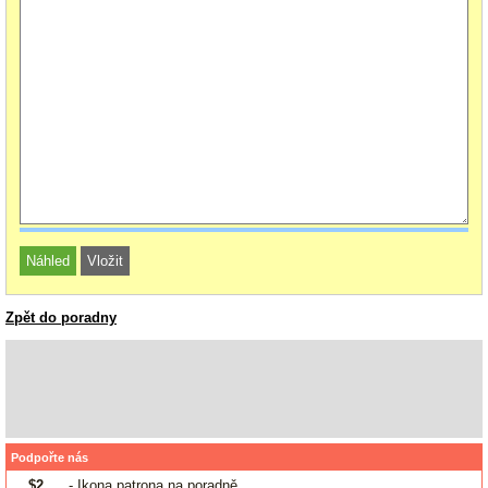
Zpět do poradny
Podpořte nás
$2
- Ikona patrona na poradně