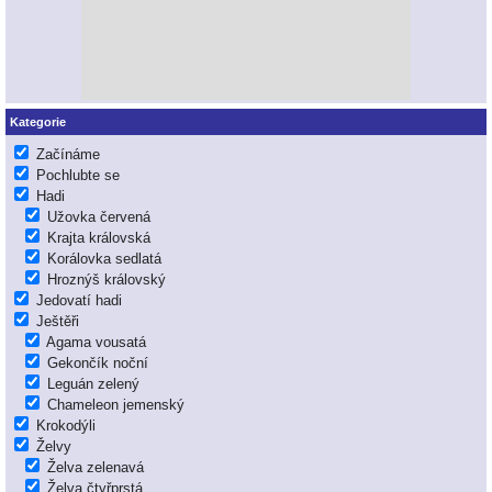
Kategorie
Začínáme
Pochlubte se
Hadi
Užovka červená
Krajta královská
Korálovka sedlatá
Hroznýš královský
Jedovatí hadi
Ještěři
Agama vousatá
Gekončík noční
Leguán zelený
Chameleon jemenský
Krokodýli
Želvy
Želva zelenavá
Želva čtyřprstá