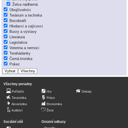
Želva nádherná
Obojživelníci
Terárium a technika
Bezobratlí
Hlodavci a zajícovci
Burzy a výstavy
Literatura
Legislativa
Veterina a nemoci
Terahádanky
Černá kronika
Pokec
Všechny poradny
Počítače
Hry
Debaty
Teraristika
Právo
Akvaristika
Ekonomika
Kutilství
Život
Sociální sítě
Ostatní odkazy