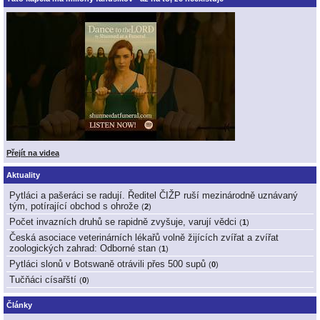
Přejít na videa
Aktuality
Pytláci a pašeráci se radují. Ředitel ČIŽP ruší mezinárodně uznávaný
tým, potírající obchod s ohrože
(
2
)
Počet invazních druhů se rapidně zvyšuje, varují vědci
(
1
)
Česká asociace veterinárních lékařů volně žijících zvířat a zvířat
zoologických zahrad: Odborné stan
(
1
)
Pytláci slonů v Botswaně otrávili přes 500 supů
(
0
)
Tučňáci císařští
(
0
)
Články