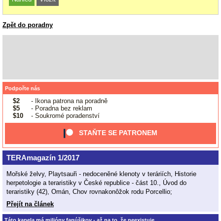
Zpět do poradny
Podpořte nás
$2
- Ikona patrona na poradně
$5
- Poradna bez reklam
$10
- Soukromé poradenství
STAŇTE SE PATRONEM
TERAmagazín 1/2017
Mořské želvy, Playtsauři - nedoceněné klenoty v teráriích, Historie
herpetologie a teraristiky v České republice - část 10., Úvod do
teraristiky (42), Omán, Chov rovnakonôžok rodu Porcellio;
Přejít na článek
Táto kapela má milióny fanúšikov - až na to, že neexistuje