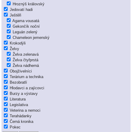
Hroznýš královský
Jedovatí hadi
Ještěři
Agama vousatá
Gekončík noční
Leguán zelený
Chameleon jemenský
Krokodýli
Želvy
Želva zelenavá
Želva čtyřprstá
Želva nádherná
Obojživelníci
Terárium a technika
Bezobratlí
Hlodavci a zajícovci
Burzy a výstavy
Literatura
Legislativa
Veterina a nemoci
Terahádanky
Černá kronika
Pokec