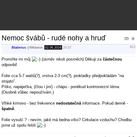
Nemoc švábů - rudé nohy a hruď
#12
Blaberus
@
Melanie
,
02.06.2016
20:37
Promiňte mi můj
(úsměv nikoli posměch) Děkuji za
částečnou
odpověď.
Folie cca 5-7 wattů(?), vrstva 2-3 cm(?), prokladky předpokládám "na
stojato".
Pítko, napáječka, (čtou i jiní) - chápu - poněkud kontroverzní téma.
(Osobně vůbec nepoužívám.)
Vlhké krmovo - bez frekvence
nedostatečná
informace. Pokud denně -
špatně
.
Folie vysuší ? - nevím, jaké má bedna víko? Cirkulace vzduchu? Chodbu
jsme už spolu řešili
Každý druh š. má své "optimální" podmínky - vlhkost nevyjímaje.