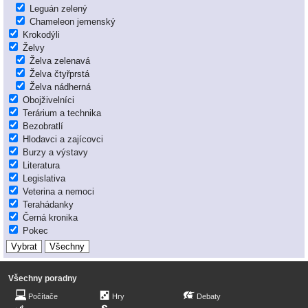
Leguán zelený
Chameleon jemenský
Krokodýli
Želvy
Želva zelenavá
Želva čtyřprstá
Želva nádherná
Obojživelníci
Terárium a technika
Bezobratlí
Hlodavci a zajícovci
Burzy a výstavy
Literatura
Legislativa
Veterina a nemoci
Terahádanky
Černá kronika
Pokec
Všechny poradny
Počítače
Hry
Debaty