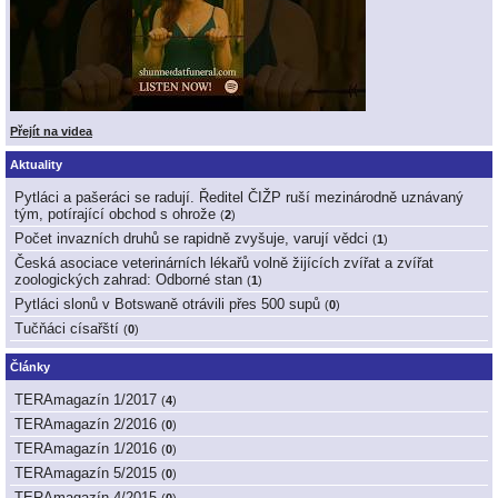
Přejít na videa
Aktuality
Pytláci a pašeráci se radují. Ředitel ČIŽP ruší mezinárodně uznávaný
tým, potírající obchod s ohrože
(
2
)
Počet invazních druhů se rapidně zvyšuje, varují vědci
(
1
)
Česká asociace veterinárních lékařů volně žijících zvířat a zvířat
zoologických zahrad: Odborné stan
(
1
)
Pytláci slonů v Botswaně otrávili přes 500 supů
(
0
)
Tučňáci císařští
(
0
)
Články
TERAmagazín 1/2017
(
4
)
TERAmagazín 2/2016
(
0
)
TERAmagazín 1/2016
(
0
)
TERAmagazín 5/2015
(
0
)
TERAmagazín 4/2015
(
0
)