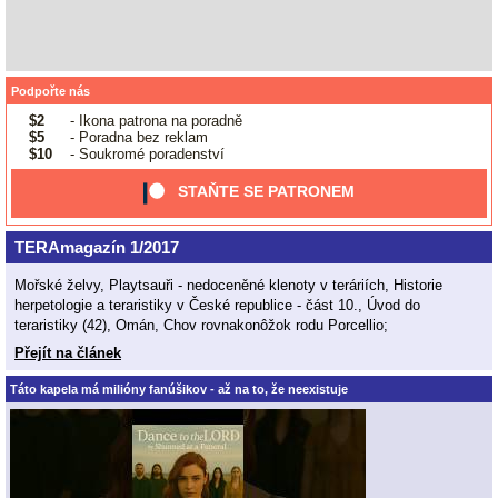
Podpořte nás
$2
- Ikona patrona na poradně
$5
- Poradna bez reklam
$10
- Soukromé poradenství
STAŇTE SE PATRONEM
TERAmagazín 1/2017
Mořské želvy, Playtsauři - nedoceněné klenoty v teráriích, Historie
herpetologie a teraristiky v České republice - část 10., Úvod do
teraristiky (42), Omán, Chov rovnakonôžok rodu Porcellio;
Přejít na článek
Táto kapela má milióny fanúšikov - až na to, že neexistuje