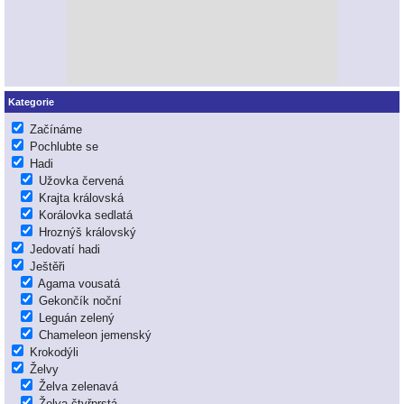
Kategorie
Začínáme
Pochlubte se
Hadi
Užovka červená
Krajta královská
Korálovka sedlatá
Hroznýš královský
Jedovatí hadi
Ještěři
Agama vousatá
Gekončík noční
Leguán zelený
Chameleon jemenský
Krokodýli
Želvy
Želva zelenavá
Želva čtyřprstá