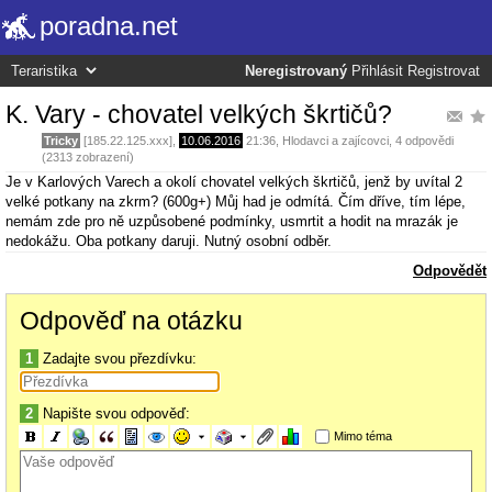
poradna.net
Neregistrovaný
Přihlásit
Registrovat
K. Vary - chovatel velkých škrtičů?
Tricky
[185.22.125.xxx],
10.06.2016
21:36
,
Hlodavci a zajícovci
, 4 odpovědi
(2313 zobrazení)
Je v Karlových Varech a okolí chovatel velkých škrtičů, jenž by uvítal 2
velké potkany na zkrm? (600g+) Můj had je odmítá. Čím dříve, tím lépe,
nemám zde pro ně uzpůsobené podmínky, usmrtit a hodit na mrazák je
nedokážu. Oba potkany daruji. Nutný osobní odběr.
Odpovědět
Odpověď na otázku
1
Zadajte svou přezdívku:
2
Napište svou odpověď:
Mimo téma