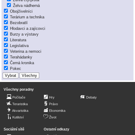
Želva nádherná
Obojživelníci
Terárium a technika
Bezobratlí
Hlodavci a zajícovci
Burzy a výstavy
Literatura
Legislativa
Veterina a nemoci
Terahádanky
Černá kronika
Pokec
Všechny poradny
Počítače
Hry
Debaty
Teraristika
Právo
Akvaristika
Ekonomika
Kutilství
Život
Sociální sítě
Ostatní odkazy