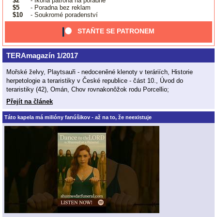
$2
- Ikona patrona na poradně
$5
- Poradna bez reklam
$10
- Soukromé poradenství
STAŇTE SE PATRONEM
TERAmagazín 1/2017
Mořské želvy, Playtsauři - nedoceněné klenoty v teráriích, Historie
herpetologie a teraristiky v České republice - část 10., Úvod do
teraristiky (42), Omán, Chov rovnakonôžok rodu Porcellio;
Přejít na článek
Táto kapela má milióny fanúšikov - až na to, že neexistuje