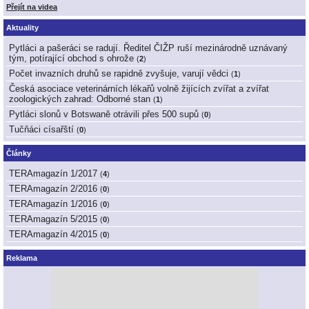
Přejít na videa
Aktuality
Pytláci a pašeráci se radují. Ředitel ČIŽP ruší mezinárodně uznávaný
tým, potírající obchod s ohrože
(
2
)
Počet invazních druhů se rapidně zvyšuje, varují vědci
(
1
)
Česká asociace veterinárních lékařů volně žijících zvířat a zvířat
zoologických zahrad: Odborné stan
(
1
)
Pytláci slonů v Botswaně otrávili přes 500 supů
(
0
)
Tučňáci císařští
(
0
)
Články
TERAmagazín 1/2017
(
4
)
TERAmagazín 2/2016
(
0
)
TERAmagazín 1/2016
(
0
)
TERAmagazín 5/2015
(
0
)
TERAmagazín 4/2015
(
0
)
Reklama