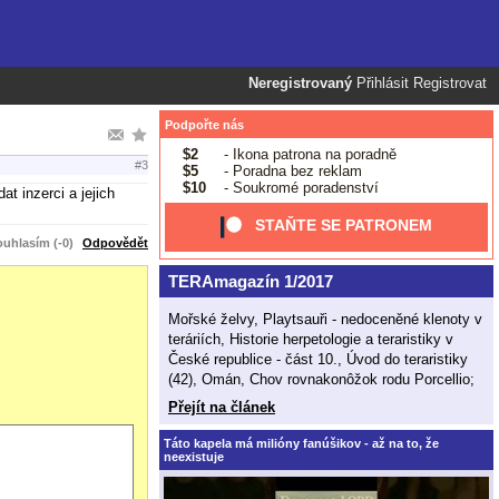
Neregistrovaný
Přihlásit
Registrovat
Podpořte nás
$2
- Ikona patrona na poradně
#3
$5
- Poradna bez reklam
$10
- Soukromé poradenství
t inzerci a jejich
STAŇTE SE PATRONEM
uhlasím (-0)
Odpovědět
TERAmagazín 1/2017
Mořské želvy, Playtsauři - nedoceněné klenoty v
teráriích, Historie herpetologie a teraristiky v
České republice - část 10., Úvod do teraristiky
(42), Omán, Chov rovnakonôžok rodu Porcellio;
Přejít na článek
Táto kapela má milióny fanúšikov - až na to, že
neexistuje