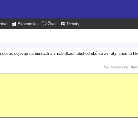
rávo
Ekonomika
Život
Debaty
občas objevují na burzách a v nabídkách obchodníků se zvířaty. chce to hlída
Souhlasím (+0)
Neso