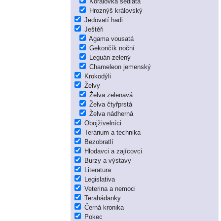
Korálovka sedlatá
Hroznýš královský
Jedovatí hadi
Ještěři
Agama vousatá
Gekončík noční
Leguán zelený
Chameleon jemenský
Krokodýli
Želvy
Želva zelenavá
Želva čtyřprstá
Želva nádherná
Obojživelníci
Terárium a technika
Bezobratlí
Hlodavci a zajícovci
Burzy a výstavy
Literatura
Legislativa
Veterina a nemoci
Terahádanky
Černá kronika
Pokec