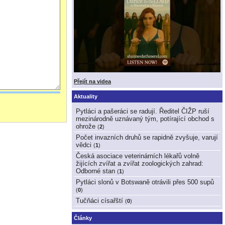
Přejít na videa
Aktuality
Pytláci a pašeráci se radují. Ředitel ČIŽP ruší
mezinárodně uznávaný tým, potírající obchod s
ohrože
(
2
)
Počet invazních druhů se rapidně zvyšuje, varují
vědci
(
1
)
Česká asociace veterinárních lékařů volně
žijících zvířat a zvířat zoologických zahrad:
Odborné stan
(
1
)
Pytláci slonů v Botswaně otrávili přes 500 supů
(
0
)
Tučňáci císařští
(
0
)
Články