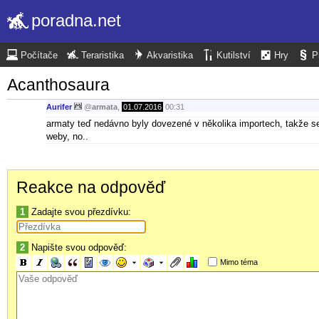
poradna.net
Počítače
Teraristika
Akvaristika
Kutilství
Hry
P
Acanthosaura
Aurifer
@
armata
,
01.07.2016
00:31
armaty teď nedávno byly dovezené v několika importech, takže se 
weby, no..
Reakce na odpověď
1
Zadajte svou přezdívku:
2
Napište svou odpověď:
Mimo téma