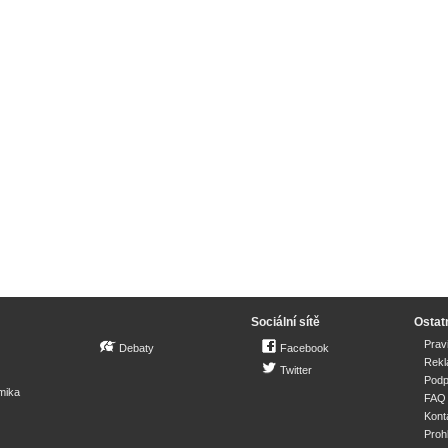
Sociální sítě
Ostat
Prav
Debaty
Facebook
Rek
Twitter
Podp
mika
FAQ
Kont
Proh