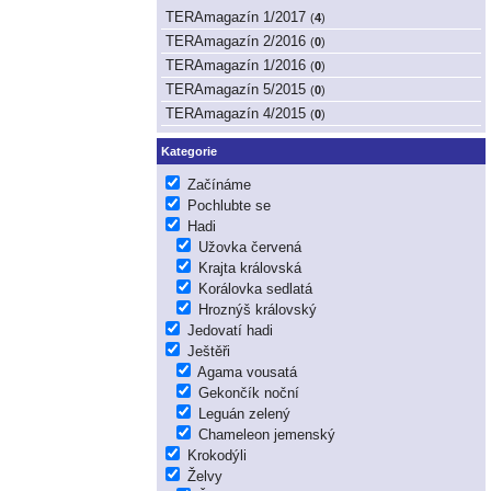
TERAmagazín 1/2017
(
4
)
TERAmagazín 2/2016
(
0
)
TERAmagazín 1/2016
(
0
)
TERAmagazín 5/2015
(
0
)
TERAmagazín 4/2015
(
0
)
Kategorie
Začínáme
Pochlubte se
Hadi
Užovka červená
Krajta královská
Korálovka sedlatá
Hroznýš královský
Jedovatí hadi
Ještěři
Agama vousatá
Gekončík noční
Leguán zelený
Chameleon jemenský
Krokodýli
Želvy