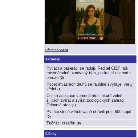
Přejít na videa
Aktuality
Pytláci a pašeráci se radují. Ředitel ČIŽP ruší
mezinárodně uznávaný tým, potírající obchod s
ohrože
(
2
)
Počet invazních druhů se rapidně zvyšuje, varují
vědci
(
1
)
Česká asociace veterinárních lékařů volně
žijících zvířat a zvířat zoologických zahrad:
Odborné stan
(
1
)
Pytláci slonů v Botswaně otrávili přes 500 supů
(
0
)
Tučňáci císařští
(
0
)
Články