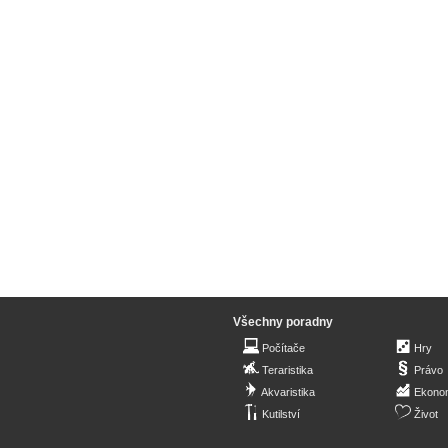
Všechny poradny
Počítače
Hry
Teraristika
Právo
Akvaristika
Ekono
Kutilství
Život