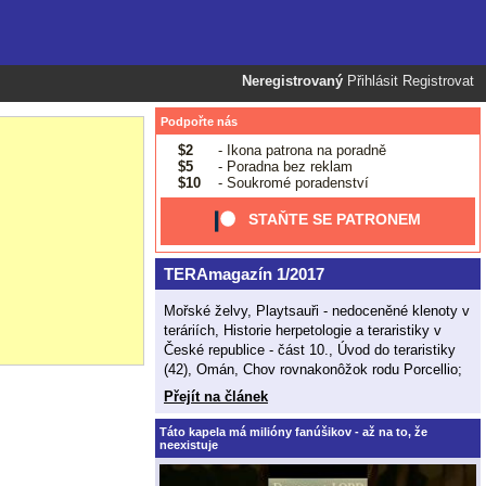
Neregistrovaný
Přihlásit
Registrovat
Podpořte nás
$2
- Ikona patrona na poradně
$5
- Poradna bez reklam
$10
- Soukromé poradenství
STAŇTE SE PATRONEM
TERAmagazín 1/2017
Mořské želvy, Playtsauři - nedoceněné klenoty v
teráriích, Historie herpetologie a teraristiky v
České republice - část 10., Úvod do teraristiky
(42), Omán, Chov rovnakonôžok rodu Porcellio;
Přejít na článek
Táto kapela má milióny fanúšikov - až na to, že
neexistuje