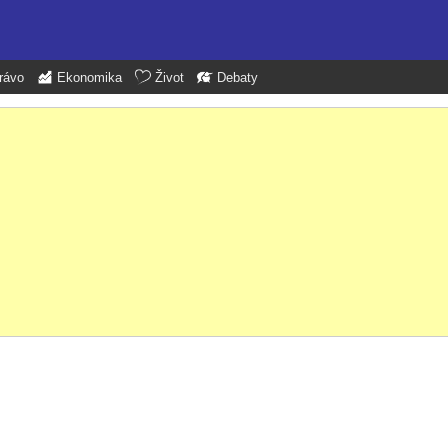
rávo
Ekonomika
Život
Debaty