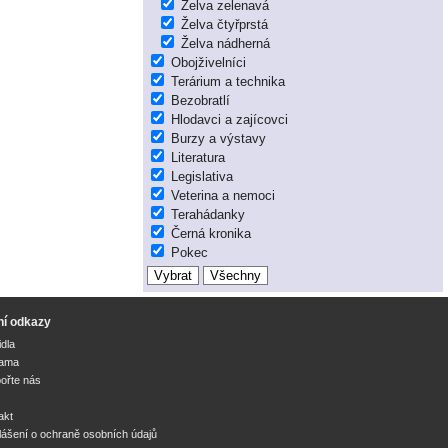
Želva zelenavá
Želva čtyřprstá
Želva nádherná
Obojživelníci
Terárium a technika
Bezobratlí
Hlodavci a zajícovci
Burzy a výstavy
Literatura
Legislativa
Veterina a nemoci
Terahádanky
Černá kronika
Pokec
ní odkazy
idla
lama
ořte nás
akt
lášení o ochraně osobních údajů