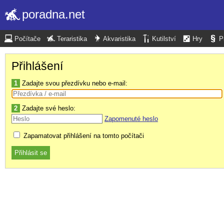
poradna.net
Počítače
Teraristika
Akvaristika
Kutilství
Hry
P
Přihlášení
1
Zadajte svou přezdívku nebo e-mail:
2
Zadajte své heslo:
Zapomenuté heslo
Zapamatovat přihlášení na tomto počítači