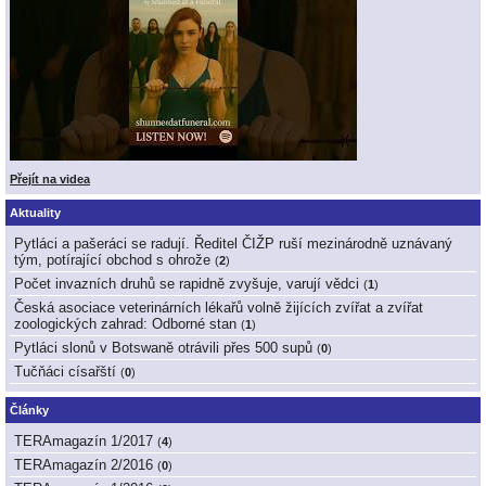
Přejít na videa
Aktuality
Pytláci a pašeráci se radují. Ředitel ČIŽP ruší mezinárodně uznávaný
tým, potírající obchod s ohrože
(
2
)
Počet invazních druhů se rapidně zvyšuje, varují vědci
(
1
)
Česká asociace veterinárních lékařů volně žijících zvířat a zvířat
zoologických zahrad: Odborné stan
(
1
)
Pytláci slonů v Botswaně otrávili přes 500 supů
(
0
)
Tučňáci císařští
(
0
)
Články
TERAmagazín 1/2017
(
4
)
TERAmagazín 2/2016
(
0
)