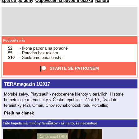
Zpět do poradny
Odpovědět na původní otázku
Nahoru
Podpořte nás
$2
- Ikona patrona na poradně
$5
- Poradna bez reklam
$10
- Soukromé poradenství
STAŇTE SE PATRONEM
TERAmagazín 1/2017
Mořské želvy, Playtsauři - nedoceněné klenoty v teráriích, Historie
herpetologie a teraristiky v České republice - část 10., Úvod do
teraristiky (42), Omán, Chov rovnakonôžok rodu Porcellio;
Přejít na článek
Táto kapela má milióny fanúšikov - až na to, že neexistuje