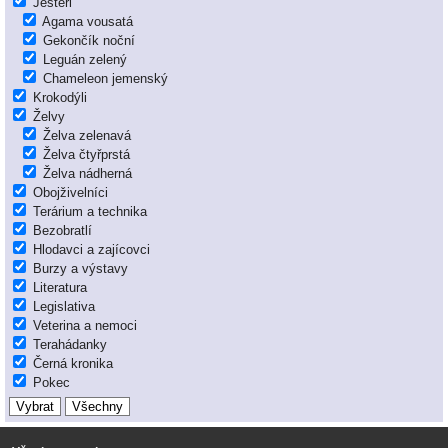
Ještěři
Agama vousatá
Gekončík noční
Leguán zelený
Chameleon jemenský
Krokodýli
Želvy
Želva zelenavá
Želva čtyřprstá
Želva nádherná
Obojživelníci
Terárium a technika
Bezobratlí
Hlodavci a zajícovci
Burzy a výstavy
Literatura
Legislativa
Veterina a nemoci
Terahádanky
Černá kronika
Pokec