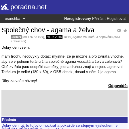
poradna.net
Neregistrovaný
Přihlásit
Registrovat
Společný chov - agama a želva
JulieN
[89.176.83.xxx],
29.07.2016
10:19
,
Agama vousatá
, 3 odpovědi (3561
zobrazení)
Dobrý den všem,
mám trochu neobvyklý dotaz: myslíte, že je možné a pro zvířata vhodné,
aby se v jednom teráriu žila společně agama vousatá a želva zelenavá?
Obě zvířata jsou dospělé samičky, jedna druhou znají a nejsou agresivní.
Terárium je velké (180 x 60), z OSB desek, dosud v něm žije agama.
Díky za vaše názory!
Odpovědět
Předmět
Dobrý den, už to tu bylo mockrát a pokaždé se stejným výsledkem: v