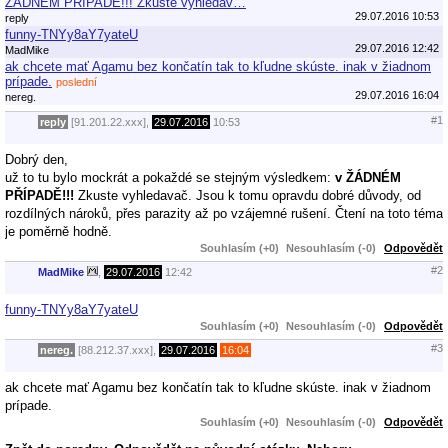
ŽÁDNÉM PŘÍPADĚ!!! Zkuste vyhledav…
29.07.2016 10:53
reply
funny-TNYy8aY7yateU
29.07.2016 12:42
MadMike
ak chcete mať Agamu bez končatín tak to kľudne skúste. inak v žiadnom
prípade.
poslední
29.07.2016 16:04
nereg.
#1
reply
[91.201.22.xxx],
29.07.2016
10:53
Dobrý den,
už to tu bylo mockrát a pokaždé se stejným výsledkem:
v ŽÁDNÉM
PŘÍPADĚ!!!
Zkuste vyhledavač. Jsou k tomu opravdu dobré důvody, od
rozdílných nároků, přes parazity až po vzájemné rušení. Čtení na toto téma
je poměrně hodně.
Souhlasím (+0)
Nesouhlasím (-0)
Odpovědět
#2
MadMike
,
29.07.2016
12:42
funny-TNYy8aY7yateU
Souhlasím (+0)
Nesouhlasím (-0)
Odpovědět
#3
nereg.
[88.212.37.xxx],
29.07.2016
16:04
ak chcete mať Agamu bez končatín tak to kľudne skúste. inak v žiadnom
prípade.
Souhlasím (+0)
Nesouhlasím (-0)
Odpovědět